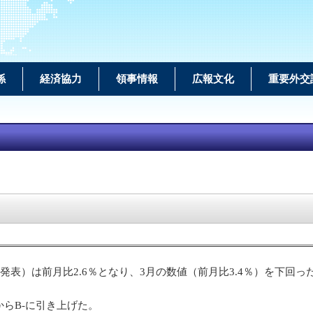
係
経済協力
領事情報
広報文化
重要外交
C発表）は前月比2.6％となり、3月の数値（前月比3.4％）を下回
からB-に引き上げた。