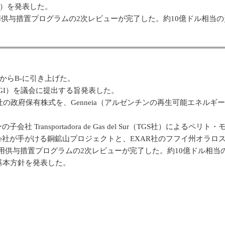
I）を発表した。
信用供与措置プログラムの2次レビューが完了した。約10億ドル相当
からB-に引き上げた。
GI）を議会に提出する旨発表した。
le社の政府保有株式を、Genneia（アルゼンチンの再生可能エネルギー大手
社 Transportadora de Gas del Sur（TGS社）に
n Jorge社が手がける銅鉱山プロジェクトと、EXAR社のフフイ州オ
用供与措置プログラムの2次レビューが完了した。約10億ドル相
基本方針を発表した。