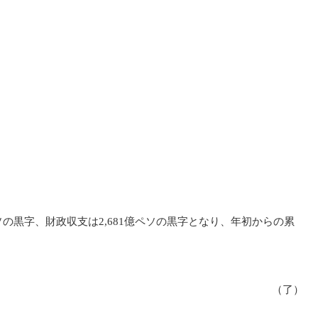
ソの黒字、財政収支は2,681億ペソの黒字となり、年初からの累
（了）