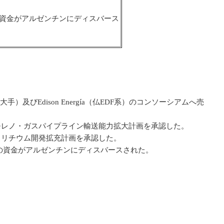
の資金がアルゼンチンにディスバース
）及びEdison Energía（仏EDF系）のコンソーシアムへ売
よるペリト・モレノ・ガスパイプライン輸送能力拡大計画を承認した。
ラロスリチウム開発拡充計画を承認した。
当の資金がアルゼンチンにディスバースされた。