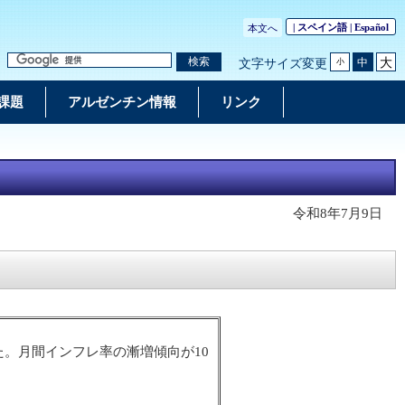
| スペイン語 |
Español
本文へ
大
検索
中
文字サイズ変更
小
課題
アルゼンチン情報
リンク
令和8年7月9日
った。月間インフレ率の漸増傾向が10