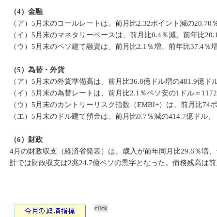
（
4
）
金融
（ア）5月末のコールレートは、前月比2.32ポイント減の20.7
（イ）5月末のマネタリーベースは、前月比0.4％減、前年比20.1
（ウ）5月末のペソ建て融資は、前月比2.1％増、前年比37.4％増
（
5
）
為替・外貨
（ア）5月末の外貨準備高は、前月比36.8億ドル増の481.9億
（イ）5月末の為替レートは、前月比2.1％ペソ安の1ドル＝1172
（ウ）5月末のカントリーリスク指数（EMBI+）は、前月比74
（エ）5月末のドル建て預金は、前月比0.7％減の414.7億ドル、
（6）財政
4月の財政収支（経済省発表）は、歳入が前年同月比29.6％増、
計では財政収支は2兆24.7億ペソの黒字となった。債務残高は前月比
click