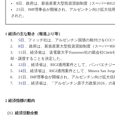
8日、政府は、新規産業大型投資奨励制度（スーパーRIG
21日、IMF理事会が開催され、アルゼンチン向け拡大
された。
1 経済の主な動き（報道ぶり等）
5日
、フィッチ社は、アルゼンチン国債の格付けをCCC+
8日
、政府は、新規産業大型投資奨励制度（スーパーRI
11日、経済省は、送電最大手Transener社の親会社Cite
却・譲渡することを決定した。
12日
、経済省は、RIGI適用案件として、パンパエナジーの子会
14日
、経済省は、RIGI適用案件として、Minera Sa
21日、IMF理事会が開催され、アルゼンチン向け拡大信
31日
、経済省は、「アルゼンチン原子力政策2026」の
2 経済指標の動向
（1）経済活動全般