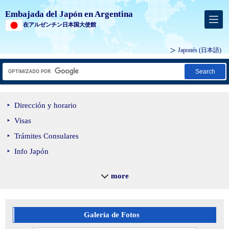
Embajada del Japón en Argentina
在アルゼンチン日本国大使館
Japonés
(日本語)
Search
Dirección y horario
Visas
Trámites Consulares
Info Japón
Becas de estudio en Japón
more
Agenda Cultural
Introducción de productos
cárnicos, frutas y verduras
Galería de Fotos