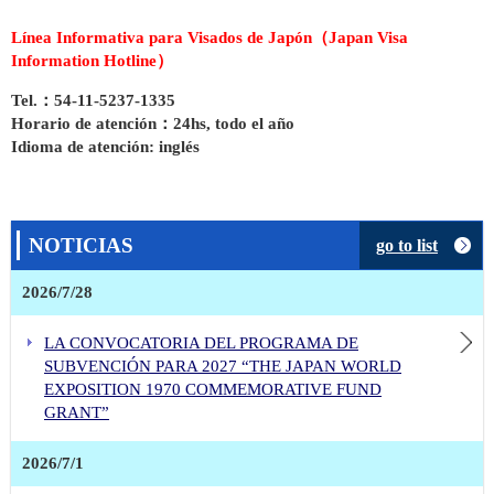
ENTREGA DE EQUIPAMIENTOS ODONTOLÓGICOS AL CIC 17 DE OCTUBRE, SERVICIO DEPENDIENTE DEL HOSPITAL PROVINCIAL CALETA OLIVIA, PROVINCIA DE SANTA CRUZ
Línea Informativa para Visados de Japón
（Japan Visa
ENTREGA DE CAMAS ORTÓPEDICAS AL HOSPITAL REGIONAL “ENFERMEROS ARGENTINOS” DE GENERAL ALVERAR, DE LA PROVINCIA DE MENDOZA
Information Hotline）
Participación del Embajador HOSHINO en el evento de lanzamiento del proyecto titulado “Fortalecimiento de la seguridad marítima región de América del Sur”(14 de mayo)
Tel.
：54-11-5237-1335
Convocatoria del 20º Premio Internacional Manga de Japón (hasta el 30/06/2026)
Horario de atención
：24hs, todo el año
¡Cinco nuevas películas disponibles en el JFF Theater!
Idioma de atención: inglés
Logo conmemorativo del 140º aniversario de la inmigración japonesa a la República Argentina
FIRMA DE CONTRATO DE DONACIÓN DE EQUIPAMIENTOS ODONTOLÓGICOS DESTINADOS AL CIC 17 DE OCTUBRE DEPENDIENTE DEL HOSPITAL DE CALETA OLIVIA, PROVINCIA DE SANTA CRUZ
ENTREGA FORMAL DE DONACIÓN DE UNA UNIDAD DE AUTOBOMBA A LA SOCIEDAD DE BOMBEROS VOLUNTARIOS DE BERAZATEGUI, PROVINCIA DE BUENOS AIRES
NOTICIAS
go to list
ENTREGA FORMAL DE DONACIÓN DE UN AUTOBOMBA AL CUERPO DE BOMBEROS VOLUNTARIOS DE LA CIUDAD DE LORETO, EN LA PROVINCIA DE SANTIAGO DE ESTERO
Eventos finalizados
2026/7/28
FIRMA DE CONTRATO DE DONACIÓN DE CAMAS ORTOPÉDICAS AL HOSPITAL REGIONAL “ENFERMEROS ARGENTINOS” DE GENERAL ALVEAR, PROVINCIA DE MENDOZA
LA CONVOCATORIA DEL PROGRAMA DE
FIRMA DE CONTRATO DE DONACIÓN DE UNA UNIDAD DE AUTOBOMBA A LOS BOMBEROS VOLUNTARIOS DE SAN JOSÉ DE JÁCHAL, PROVINCIA DE SAN JUAN
SUBVENCIÓN PARA 2027 “THE JAPAN WORLD
ENTREGA DE EQUIPAMIENTOS ODONTOLÓGICOS AL CIC 17 DE OCTUBRE, SERVICIO DEPENDIENTE DEL HOSPITAL PROVINCIAL CALETA OLIVIA, PROVINCIA DE SANTA CRUZ
EXPOSITION 1970 COMMEMORATIVE FUND
ENTREGA DE CAMAS ORTÓPEDICAS AL HOSPITAL REGIONAL “ENFERMEROS ARGENTINOS” DE GENERAL ALVERAR, DE LA PROVINCIA DE MENDOZA
GRANT”
2026/7/1