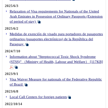
2025/6/3
Relaxation of Visa requirements for Nationals of the United
Arab Emirates in Possession of Ordinary Passports (Extension
of period of stay)
2025/6/2
Medidas de exención de visado para portadores de pasaportes
ordinarios (pasaportes electrónicos) de la República del
Paraguay
2024/7/10
Information about "Streptococcal Toxic Shock Syndrome
(STSS)" （Ministry of Health, Labour and Welfare） [117KB]
2023/9/1
Visa Waiver Measure for nationals of the Federative Republic
of Brazil
2023/6/8
Local Call Centers for foreign patients
2022/10/14