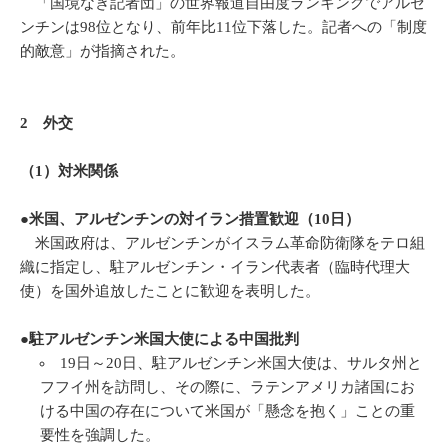
「国境なき記者団」の世界報道自由度ランキングでアルゼ
ンチンは98位となり、前年比11位下落した。記者への「制度
的敵意」が指摘された。
2 外交
（1）対米関係
●米国、アルゼンチンの対イラン措置歓迎（10日）
米国政府は、アルゼンチンがイスラム革命防衛隊をテロ組
織に指定し、駐アルゼンチン・イラン代表者（臨時代理大
使）を国外追放したことに歓迎を表明した。
●駐アルゼンチン米国大使による中国批判
19日～20日、駐アルゼンチン米国大使は、サルタ州と
フフイ州を訪問し、その際に、ラテンアメリカ諸国にお
ける中国の存在について米国が「懸念を抱く」ことの重
要性を強調した。