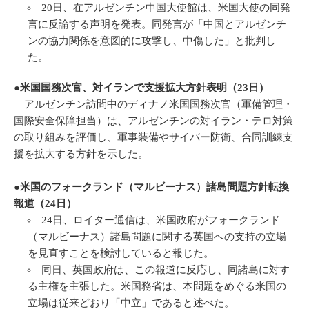
20日、在アルゼンチン中国大使館は、米国大使の同発
言に反論する声明を発表。同発言が「中国とアルゼンチ
ンの協力関係を意図的に攻撃し、中傷した」と批判し
た。
●米国国務次官、対イランで支援拡大方針表明（23日）
アルゼンチン訪問中のディナノ米国国務次官（軍備管理・
国際安全保障担当）は、アルゼンチンの対イラン・テロ対策
の取り組みを評価し、軍事装備やサイバー防衛、合同訓練支
援を拡大する方針を示した。
●米国のフォークランド（マルビーナス）諸島問題方針転換
報道（24日）
24日、ロイター通信は、米国政府がフォークランド
（マルビーナス）諸島問題に関する英国への支持の立場
を見直すことを検討していると報じた。
同日、英国政府は、この報道に反応し、同諸島に対す
る主権を主張した。米国務省は、本問題をめぐる米国の
立場は従来どおり「中立」であると述べた。