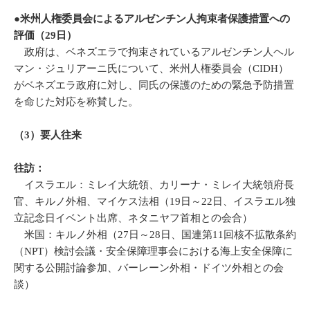
●米州人権委員会によるアルゼンチン人拘束者保護措置への
評価（29日）
政府は、ベネズエラで拘束されているアルゼンチン人ヘル
マン・ジュリアーニ氏について、米州人権委員会（CIDH）
がベネズエラ政府に対し、同氏の保護のための緊急予防措置
を命じた対応を称賛した。
（3）要人往来
往訪：
イスラエル：ミレイ大統領、カリーナ・ミレイ大統領府長
官、キルノ外相、マイケス法相（19日～22日、イスラエル独
立記念日イベント出席、ネタニヤフ首相との会合）
米国：キルノ外相（27日～28日、国連第11回核不拡散条約
（NPT）検討会議・安全保障理事会における海上安全保障に
関する公開討論参加、バーレーン外相・ドイツ外相との会
談）