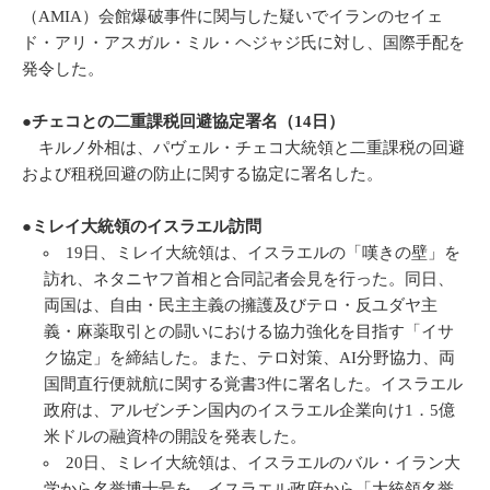
（AMIA）会館爆破事件に関与した疑いでイランのセイェ
ド・アリ・アスガル・ミル・ヘジャジ氏に対し、国際手配を
発令した。
●チェコとの二重課税回避協定署名（
14
日）
キルノ外相は、パヴェル・チェコ大統領と二重課税の回避
および租税回避の防止に関する協定に署名した。
●ミレイ大統領のイスラエル訪問
19日、ミレイ大統領は、イスラエルの「嘆きの壁」を
訪れ、ネタニヤフ首相と合同記者会見を行った。同日、
両国は、自由・民主主義の擁護及びテロ・反ユダヤ主
義・麻薬取引との闘いにおける協力強化を目指す「イサ
ク協定」を締結した。また、テロ対策、AI分野協力、両
国間直行便就航に関する覚書3件に署名した。イスラエル
政府は、アルゼンチン国内のイスラエル企業向け1．5億
米ドルの融資枠の開設を発表した。
20日、ミレイ大統領は、イスラエルのバル・イラン大
学から名誉博士号を、イスラエル政府から「大統領名誉