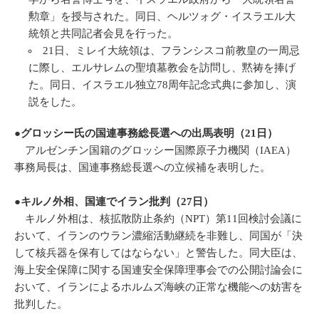
勲章」を授与された。同日、ヘルツォグ・イスラエル大
統領と共同記者会見を行った。
21日、ミレイ大統領は、フランシスコ前教皇の一周忌
に際し、エルサレムの聖墳墓教会を訪問し、黙祷を捧げ
た。同日、イスラエル独立78周年記念式典に参加し、演
説をした。
●グロッシー氏の国連事務総長選への出馬表明（21日）
アルゼンチン国籍のグロッシー国際原子力機関（IAEA）
事務局長は、国連事務総長選への立候補を表明した。
●キルノ外相、国連でイラン批判（27日）
キルノ外相は、核拡散防止条約（NPT）第11回検討会議に
おいて、イランのウラン濃縮活動継続を非難し、同国が「決
して核兵器を保有してはならない」と警告した。同大臣は、
海上安全保障に関する国連安全保障理事会での公開討論会に
おいて、イランによるホルムズ海峡の正常な機能への妨害を
批判した。