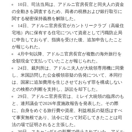
10日、司法当局は、アドルニ官房長官と同夫人の資金
の全動きを調査するため、両者の税務および銀行取引に
関する秘密保持義務を解除した。
14日、アドルニ官房長官がカントリークラブ（高級住
宅地）内に保有する住宅について資産として汚職防止局
に申告しておらず、指摘を受けた後、追加申告したこと
が報じられた。
4月中旬以降、アドルニ官房長官が複数の海外旅行を
全額現金で支払っていたことが報じられた。
24日、裁判所は、アドルニ夫人が大統領専用機に同乗
し、米国訪問した公金横領容疑の告発について、本同行
は、国家に追加費用を生じさせておらず罪を構成しない
との検察の判断を支持し、訴訟を却下した。
29日、アドルニ官房長官は、ミレイ大統領の臨席のも
と、連邦議会で2026年度施政報告を発表した。その際
に、自身をめぐる旅行費や資産、利益相反の疑惑はすべ
て事実無根であり、法令に従って対応してきたことは司
法の場で証明されると主張した。
30日、スキャンダルの影響で停止されていた、アドル