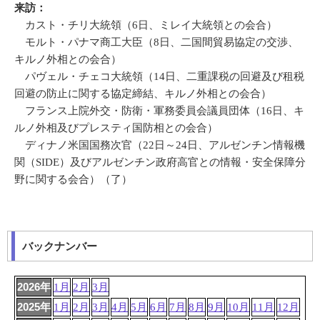
来訪：
カスト・チリ大統領（6日、ミレイ大統領との会合）
モルト・パナマ商工大臣（8日、二国間貿易協定の交渉、
キルノ外相との会合）
パヴェル・チェコ大統領（14日、二重課税の回避及び租税
回避の防止に関する協定締結、キルノ外相との会合）
フランス上院外交・防衛・軍務委員会議員団体（16日、キ
ルノ外相及びプレスティ国防相との会合）
ディナノ米国国務次官（22日～24日、アルゼンチン情報機
関（SIDE）及びアルゼンチン政府高官との情報・安全保障分
野に関する会合）（了）
バックナンバー
2026年
1月
2月
3月
2025年
1月
2月
3月
4月
5月
6月
7月
8月
9月
10月
11月
12月