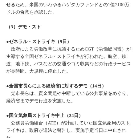
せるため、米国のいわゆるハゲタカファンドとの1億7100万
ドルの合意を承認した。
（3）デモ・スト
●ゼネラル・ストライキ（9日）
政府による労働改革に抗議するためCGT（労働総同盟）が
主導する全国ゼネラル・ストライキが行われた。航空、鉄
道、地下鉄、バスなどの交通やゴミ収集などの行政サービス
が長時間、大規模に停止した。
●全国市長らによる経済省に対するデモ（14日）
党市長らは、資金問題や中断している公共事業をめぐり、
経済省までデモ行進を実施した。
●国立気象局ストライキ中止（24日）
公務員労働組合（ATE）が計画していた国立気象局のスト
ライキは、政府が違法と警告し、実施予定当日に中止され
た。