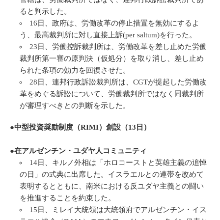
ると判示した。
16日、政府は、労働改革の停止措置を無効にするよ
う、最高裁判所に対し直接上訴(per saltum)を行った。
23日、労働控訴裁判所は、労働改革を差し止めた労働
裁判所第一審の原判決（仮処分）を取り消し、差し止め
られた条項の効力を回復させた。
28日、連邦行政訴訟裁判所は、CGTが提起した労働改
革をめぐる訴訟について、労働裁判所ではなく同裁判所
が審理すべきとの判断を示した。
●中型投資奨励制度（RIMI）創設（13
日
）
●在アルゼンチン・ユダヤ人コミュニティ
14日、キルノ外相は「ホロコーストと英雄主義の追悼
の日」の式典に出席した。イスラエルとの連帯を改めて
表明するとともに、南米における反ユダヤ主義との闘い
を推進することを約束した。
15日、ミレイ大統領は大統領府でアルゼンチン・イス