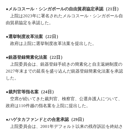
●
メルコスール・シンガポールの自由貿易協定承認（21日）
上院は2023年に署名されたメルコスール・シンガポール自
由貿易協定を承認した。
●選挙制度改革法案（22日）
政府は上院に選挙制度改革法案を提出した。
●銃器登録簡素化法案（22日）
上院委員会は、銃器登録手続きの簡素化と自主返納制度の
2027年末までの延長を盛り込んだ銃器登録簡素化法案を承認
した。
●裁判官等指名案（24日）
空席が続いてきた裁判官、検察官、公選弁護人について、
政府は110件越の指名案を上院に提出した。
●
ハゲタカファンドとの合意承認（29日）
上院委員会は、2001年デフォルト以来の残存訴訟を終結さ