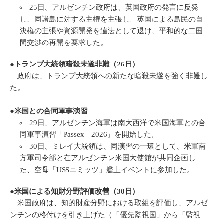
25日、アルゼンチン政府は、英国政府の発言に反発
し、同諸島に対する主権を主張し、英国による島民の自
決権の主張や資源開発を違法として退け、平和的な二国
間交渉の再開を要求した。
●トランプ大統領暗殺未遂非難（26日）
政府は、トランプ大統領への新たな暗殺未遂を強く非難し
た。
●米国との合同軍事演習
29日、アルゼンチン海軍は南大西洋で米国海軍との合
同軍事演習「Passex 2026」を開始した。
30日、ミレイ大統領は、同演習の一環として、米軍南
方軍司令部と在アルゼンチン米国大使館が共同企画し
た、空母「USSニミッツ」艦上イベントに参加した。
●米国による知財分野評価改善（30日）
米国政府は、知的財産分野における取組を評価し、アルゼ
ンチンの格付けを引き上げた（「優先監視国」から「監視