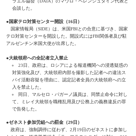
ラエル協会（DAIA）のマウロ・ベレンシュタイン代表と
会談した。
●国家テロ対策センター開設（16日）
国家情報局（SIDE）は、米国FBIとの合意に基づき、国家
テロ対策センターを開設した。開設式にはFBI関係者及び駐
アルゼンチン米国大使が出席した。
●
大統領府への全記者立入禁止
23日、政府は、ロシアによる報道機関への浸透疑惑の
対策強化及び、大統領府内部を撮影した記者への違法ス
パイ活動容疑を理由に、認定記者全員の大統領府への立
入を禁止した。
同日、マルセロ・パガーノ議員は、同禁止命令に対し
て、ミレイ大統領を職権乱用及び公務上の義務違反の罪
で告発した。
●ゼネスト参加労組への罰金（29日）
政府は、強制調停に従わず、2月19日のゼネストに参加し