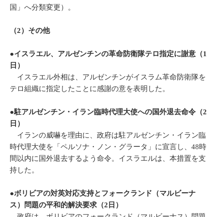
国」へ分類変更）。
（2）その他
●イスラエル、アルゼンチンの革命防衛隊テロ指定に謝意（
1
日）
イスラエル外相は、アルゼンチンがイスラム革命防衛隊を
テロ組織に指定したことに感謝の意を表明した。
●駐アルゼンチン・イラン臨時代理大使への国外退去命令（
2
日）
イランの威嚇を理由に、政府は駐アルゼンチン・イラン臨
時代理大使を「ペルソナ・ノン・グラータ」に宣言し、48時
間以内に国外退去するよう命令。イスラエルは、本措置を支
持した。
●ボリビアの対英対応支持とフォークランド（マルビーナ
ス）問題の平和的解決要求（
2
日）
政府は、ボリビアのフォークランド（マルビーナス）問題