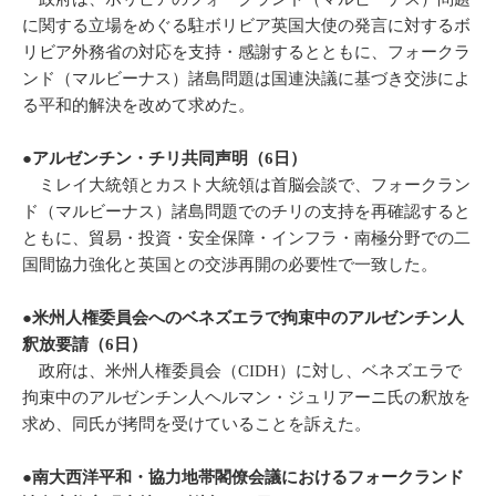
に関する立場をめぐる駐ボリビア英国大使の発言に対するボ
リビア外務省の対応を支持・感謝するとともに、フォークラ
ンド（マルビーナス）諸島問題は国連決議に基づき交渉によ
る平和的解決を改めて求めた。
●アルゼンチン・チリ共同声明（
6
日）
ミレイ大統領とカスト大統領は首脳会談で、フォークラン
ド（マルビーナス）諸島問題でのチリの支持を再確認すると
ともに、貿易・投資・安全保障・インフラ・南極分野での二
国間協力強化と英国との交渉再開の必要性で一致した。
●
米州人権委員会へのベネズエラで拘束中のアルゼンチン人
釈放要請（
6
日）
政府は、米州人権委員会（CIDH）に対し、ベネズエラで
拘束中のアルゼンチン人ヘルマン・ジュリアーニ氏の釈放を
求め、同氏が拷問を受けていることを訴えた。
●南大西洋平和・協力地帯閣僚会議におけるフォークランド