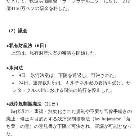
たとして、鉄道労働組合「ラ・フラテルニダ」に対し、212
億4150万ペソの罰金を科した。
（2）議会
●
私有財産法
（6
日
）
上院は、私有財産法案の審議を開始した。
●氷河法
9日、氷河法案は、下院を通過し、可決された。
24日、連邦裁判所は、キルチネル派の要請を受け、サ
ンタ・クルス州における同法の施行を停止した。
●
残滓規制撤廃
法（21日）
時代遅れ・重複・無効化された規制や不要な官僚手続きの
廃止・修正を目的とする残滓規制撤廃法（lay hojarasca:「落
ち葉」の意）の意見書が下院で可決され、審議が可能となっ
た。