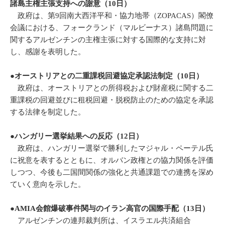
諸島主権主張支持への謝意（
10
日）
政府は、第9回南大西洋平和・協力地帯（ZOPACAS）閣僚
会議における、フォークランド（マルビーナス）諸島問題に
関するアルゼンチンの主権主張に対する国際的な支持に対
し、感謝を表明した。
●オーストリアとの二重課税回避協定承認法制定（
10
日）
政府は、オーストリアとの所得税および財産税に関する二
重課税の回避並びに租税回避・脱税防止のための協定を承認
する法律を制定した。
●ハンガリー選挙結果への反応（
12
日）
政府は、ハンガリー選挙で勝利したマジャル・ペーテル氏
に祝意を表するとともに、オルバン政権との協力関係を評価
しつつ、今後も二国間関係の強化と共通課題での連携を深め
ていく意向を示した。
●AMIA会館爆破事件関与のイラン高官の国際手配（
13
日）
アルゼンチンの連邦裁判所は、イスラエル共済組合