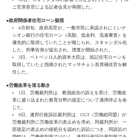
ニ官房長官による記者会見が再開した。
●政府関係者住宅ローン疑惑
4月初旬、政府高官が、一般市民に承認されにくいナ
シオン銀行の住宅ローン（高額、低金利、迅速審査）を
優先的に取得していたことが報じられ、スキャンダル化
した。刑事告発が提出され、捜査が開始された。
3日、ペトベッロ人的資本大臣は、前記住宅ローンを
取得していたと指摘されたマッサチェシ首席補佐官を解
任した。
●労働改革を巡る動き
1日、労働裁判所は、教員組合の訴えを受け、労働改
革に盛り込まれた教育分野の規定について適用停止を命
じた。
9日、連邦行政訴訟裁判所は、CGT（労働総同盟）が
労働裁判所に労働改革の差止めを求め、同裁判所が、一
部規定の差止めの仮処分を認めた訴訟につき、同訴訟の
管轄は、労働裁判所ではなく、連邦行政訴訟裁判所であ