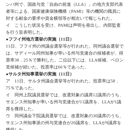
ンパ州で、国政与党「自由の前進（LLA）」の地方支部代表
者等による、国家健康保険機構（PAMI）等の機関の職員に
対する献金の要求や資金横領等が相次いで報じられた。
イ こうした状況を受け、PAMIは声明を発出し、内部監査
を行う旨表明した。
●フフイ州地方選挙の実施（11日）
11日、フフイ州の州議会選挙等が行われた。同州議会選挙で
は、サディール同州知事が率いる州与党連合の候補者が、得
票率38．25％で勝利した。二位以下には、LLA候補、ペロン
党候補が続いた。投票率は66％であった。
●サルタ州知事選挙の実施（11日）
ア 11日、サルタ州議会選挙等が行われた。投票率は58．
75％であった。
イ 同州上院議員選挙では、改選対象の議席12議席のうち、
サエンス州知事が率いる州与党連合が11議席を、LLAが1議
席を獲得した。
ウ 同州議会下院議員選挙では、改選対象の30議席のうち、
サエンス州知事派の州与党連合が20議席を、LLAが9議席を
獲得した。