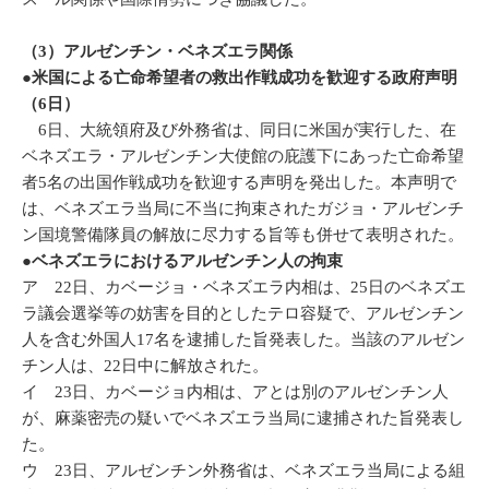
（3）アルゼンチン・ベネズエラ関係
●米国による亡命希望者の救出作戦成功を歓迎する政府声明
（6日）
6日、大統領府及び外務省は、同日に米国が実行した、在
ベネズエラ・アルゼンチン大使館の庇護下にあった亡命希望
者5名の出国作戦成功を歓迎する声明を発出した。本声明で
は、ベネズエラ当局に不当に拘束されたガジョ・アルゼンチ
ン国境警備隊員の解放に尽力する旨等も併せて表明された。
●ベネズエラにおけるアルゼンチン人の拘束
ア 22日、カベージョ・ベネズエラ内相は、25日のベネズエ
ラ議会選挙等の妨害を目的としたテロ容疑で、アルゼンチン
人を含む外国人17名を逮捕した旨発表した。当該のアルゼン
チン人は、22日中に解放された。
イ 23日、カベージョ内相は、アとは別のアルゼンチン人
が、麻薬密売の疑いでベネズエラ当局に逮捕された旨発表し
た。
ウ 23日、アルゼンチン外務省は、ベネズエラ当局による組