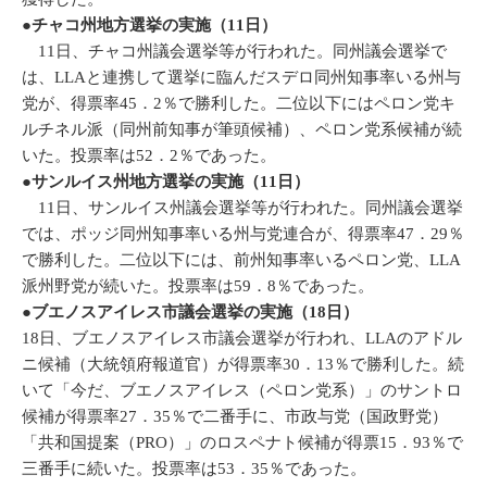
●チャコ州地方選挙の実施（11日）
11日、チャコ州議会選挙等が行われた。同州議会選挙で
は、LLAと連携して選挙に臨んだスデロ同州知事率いる州与
党が、得票率45．2％で勝利した。二位以下にはペロン党キ
ルチネル派（同州前知事が筆頭候補）、ペロン党系候補が続
いた。投票率は52．2％であった。
●サンルイス州地方選挙の実施（11日）
11日、サンルイス州議会選挙等が行われた。同州議会選挙
では、ポッジ同州知事率いる州与党連合が、得票率47．29％
で勝利した。二位以下には、前州知事率いるペロン党、LLA
派州野党が続いた。投票率は59．8％であった。
●ブエノスアイレス市議会選挙の実施（18日）
18日、ブエノスアイレス市議会選挙が行われ、LLAのアドル
ニ候補（大統領府報道官）が得票率30．13％で勝利した。続
いて「今だ、ブエノスアイレス（ペロン党系）」のサントロ
候補が得票率27．35％で二番手に、市政与党（国政野党）
「共和国提案（PRO）」のロスペナト候補が得票15．93％で
三番手に続いた。投票率は53．35％であった。