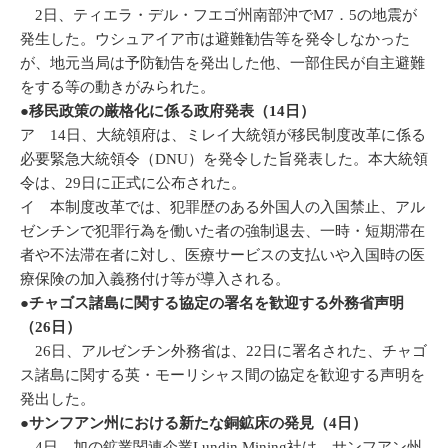
2日、ティエラ・デル・フエゴ州南部沖でM7．5の地震が
発生した。ウシュアイア市は避難勧告等を発令しなかった
が、地元当局は予防勧告を発出した他、一部住民が自主避難
をする等の動きがみられた。
●移民政策の厳格化に係る政府発表（14日）
ア 14日、大統領府は、ミレイ大統領が移民制度改革に係る
必要緊急大統領令（DNU）を発令した旨発表した。本大統領
令は、29日に正式に公布された。
イ 本制度改革では、犯罪歴のある外国人の入国禁止、アル
ゼンチンで犯罪行為を働いた者の強制退去、一時・短期滞在
者や不法滞在者に対し、医療サービスの支払いや入国時の医
療保険の加入義務付け等が導入される。
●
チャゴス諸島に関する協定の署名を歓迎する外務省声明
（26日）
26日、アルゼンチン外務省は、22日に署名された、チャゴ
ス諸島に関する英・モーリシャス間の協定を歓迎する声明を
発出した。
●サンフアン州における新たな銅鉱床の発見（4日）
4日、加の鉱業関連企業Lundin Mining社は、サンフアン州