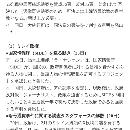
る公職犯罪歴確認法案を賛成36票、反対35票、欠席1名で否
決した（選挙関連法案のため、可決には上院議員総数の過半
数となる37票以上が必要）。
イ 同日、大統領府は、同法案の否決を批判する声明を発出
した。
（2）ミレイ政権
●国家情報庁（SIDE）を巡る動き（25日）
ア 25日、当地主要紙「ラ・ナシオン」は、国家情報庁
（SIDE）が、国民の、政府関係者に対する信頼を脅かすあら
ゆる人物に関し、当該人物の情報収集を許可するプロジェク
トを承認したと報じた。
イ 同日、大統領府は、アの記事を否定し、現政権は、政府
反対派、ジャーナリスト、政敵を迫害するためにSIDEを利用
しないことを直近数十年で初めて決断した政府であると強調
する声明を発出した。
●暗号通貨事件に関する調査タスクフォースの解散（20日）
20日、政府は、2月のミレイ大統領のX投稿に端を発する
暗号通貨「$Libra」を巡る詐欺疑惑に関し、委託された業務