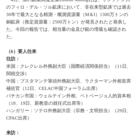
のフィロ・デル・ソル鉱床において、非在来型鉱床では過去
30年で最大となる精測・概測資源量（M＆I）1300万トンの
銅鉱床（推定資源量：2500万トン）が発見されたと発表し
た。今回の報告では、相当量の金及び銀の埋蔵も確認され
た。
（6）要人往来
往訪：
米国：クレクレル外務副大臣（国際経済関係担当）（11日、
関税交渉）
中国：ブスタマンテ筆頭外務副大臣、ラクターマン外相首席
補佐官（12日、CELAC中国フォーラム出席）
バチカン市国：ウェルテイン外相、ペトベージョ人的資本相
（18、19日、新教皇の就任式出席等）
ハンガリー：ソテロ外務副大臣（宗務・文明担当）（29日、
CPAC出席）
来訪：