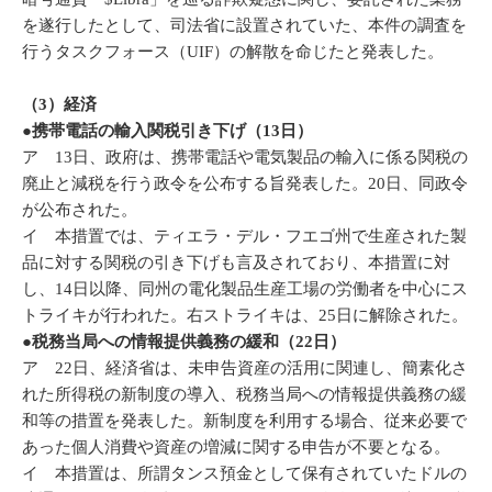
を遂行したとして、司法省に設置されていた、本件の調査を
行うタスクフォース（UIF）の解散を命じたと発表した。
（3）経済
●携帯電話の輸入関税引き下げ（13日）
ア 13日、政府は、携帯電話や電気製品の輸入に係る関税の
廃止と減税を行う政令を公布する旨発表した。20日、同政令
が公布された。
イ 本措置では、ティエラ・デル・フエゴ州で生産された製
品に対する関税の引き下げも言及されており、本措置に対
し、14日以降、同州の電化製品生産工場の労働者を中心にス
トライキが行われた。右ストライキは、25日に解除された。
●税務当局への情報提供義務の緩和（22日）
ア 22日、経済省は、未申告資産の活用に関連し、簡素化さ
れた所得税の新制度の導入、税務当局への情報提供義務の緩
和等の措置を発表した。新制度を利用する場合、従来必要で
あった個人消費や資産の増減に関する申告が不要となる。
イ 本措置は、所謂タンス預金として保有されていたドルの