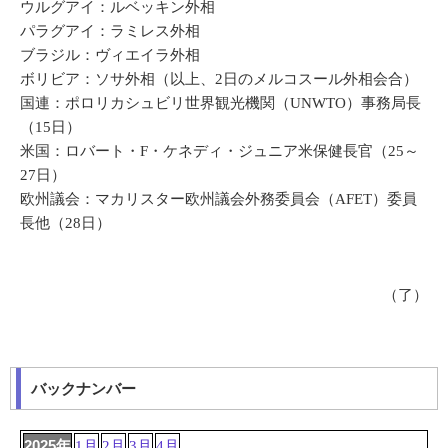
ウルグアイ：ルベッキン外相
パラグアイ：ラミレス外相
ブラジル：ヴィエイラ外相
ボリビア：ソサ外相（以上、2日のメルコスール外相会合）
国連：ポロリカシュビリ世界観光機関（UNWTO）事務局長
（15日）
米国：ロバート・F・ケネディ・ジュニア米保健長官（25～
27日）
欧州議会：マカリスター欧州議会外務委員会（AFET）委員
長他（28日）
（了）
バックナンバー
2025年
1月
2月
3月
4月