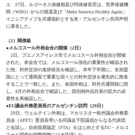
エ 27日、ルゴーネス保健相及び同保健長官は、世界保健機
関（WHO）からの脱退及び「Make America Healthy Again」
イニシアティブを共通指針とする米・アルゼンチン共同声明
に署名した。
（2）閣僚級
●メルコスール外相会合の開催（2日）
2日、ブエノスアイレス市でメルコスール外相会合が開催
された。本会合では、メルコスール強化の重要性が確認され
た他、対外交渉の進捗状況を確認し、本年下半期に、全加盟
国にとって通商面で重要な国々との対外交渉を優先的に推進
することで一致した。また、各国外相は、対外共通関税に関
し、4月の外相会合で確認した、国別例外品目表の拡大の必
要性を再確認した。
●EU議会外務委員長のアルゼンチン訪問（29日）
29日、ウェルテイン外相は、マカリスター欧州議会外務委
員会（AFET）委員長率いる同議会下院議員からなる代表団
と会談し、自由貿易協定（FTA）をはじめとするEU・メルコ
スール関係や国際情勢につき協議した。