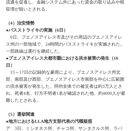
流通を促進し、金融システム外にあった資金の取り込みや税
収増が狙いとされる。
（4）治安情勢
●バスストライキの実施（6日）
6日、ブエノスアイレス市及びその周辺のブエノスアイレ
ス州の一部地域で、24時間のバスストライキが実施された。
一部路線は運行を継続した。
●ブエノスアイレス大都市圏における洪水被害の発生（16
日）
15～17日の記録的な豪雨により、ブエノスアイレス州北
部、南部及び西部、ブエノスアイレス市南部を中心に広範囲
の洪水被害が発生した。同州全体での被災者は約3万人とさ
れ、死者4名、行方不明者1名が確認された他、約4000人が避
難したとされる。
（5）選挙関連
●地方におけるLLA地方支部代表の汚職疑惑
ア 3日、ミシオネス州、チャコ州、サンタクルス州、ラパ