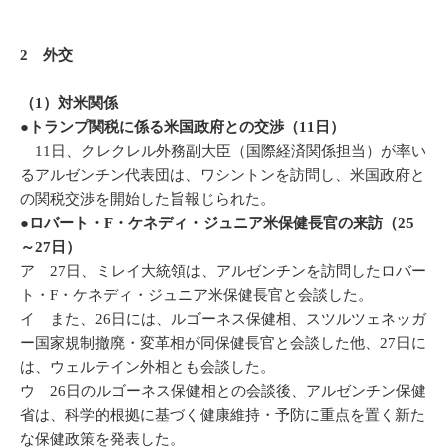
2 外交
（1）対米関係
●トランプ関税に係る米国政府との交渉（11日）
11日、クレクレル外務副大臣（国際経済関係担当）が率い
るアルゼンチン代表団は、ワシントンを訪問し、米国政府と
の関税交渉を開始した旨報じられた。
●ロバート・F・ケネディ・ジュニア米保健長官の来訪（25
～27日）
ア 27日、ミレイ大統領は、アルゼンチンを訪問したロバー
ト・F・ケネディ・ジュニア米保健長官と会談した。
イ また、26日には、ルゴーネス保健相、スツルツェネッガ
ー国家規制撤廃・変革相が同保健長官と会談した他、27日に
は、ウェルテイン外相とも会談した。
ウ 26日のルゴーネス保健相との会談後、アルゼンチン保健
省は、科学的根拠に基づく健康維持・予防に重点を置く新た
な保健政策を発表した。