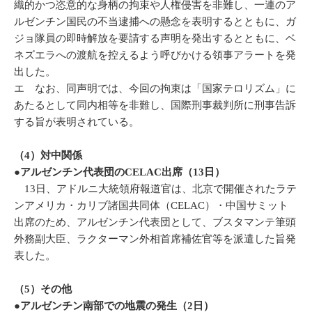
織的かつ恣意的な身柄の拘束や人権侵害を非難し、一連のア
ルゼンチン国民の不当逮捕への懸念を表明するとともに、ガ
ジョ隊員の即時解放を要請する声明を発出するとともに、ベ
ネズエラへの渡航を控えるよう呼びかける領事アラートを発
出した。
エ なお、同声明では、今回の拘束は「国家テロリズム」に
あたるとして同内相等を非難し、国際刑事裁判所に刑事告訴
する旨が表明されている。
（4）対中関係
●アルゼンチン代表団のCELAC出席（13日）
13日、アドルニ大統領府報道官は、北京で開催されたラテ
ンアメリカ・カリブ諸国共同体（CELAC）・中国サミット
出席のため、アルゼンチン代表団として、ブスタマンテ筆頭
外務副大臣、ラクターマン外相首席補佐官等を派遣した旨発
表した。
（5）その他
●アルゼンチン南部での地震の発生（2日）