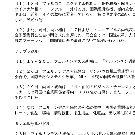
（１）１８日、ファルコニ・エクアドル外相は、亜外務省別館サン
タイアナ外相は、「ファルコニ外相とは、国際経済危機、域内統合
ドルは、近年、４４の取極に署名しているが、特に優先度の高い、
ない」等述べた。
（２）また、同日、両外相は、１７日より亜・エクアドルの両代表
合常設委員会会合の閉会式に出席した。同会合では、国連改革、人権
域内フォーラム、二国間関係等の議題について協議が行われた。
７．ブラジル
（１）１９～２０日、フェルナンデス大統領は、「アルゼンチン週
（２）２０日、フェルナンデス大統領は、サンパウロ州工業連盟（F
会合で、国際金融システムの改革、IMFや世銀等の国際金融機関の
（３）２０日、両国大統領は、「亜・伯間のビジネス・チャンス」
ミナーには両国の企業関係者等約１０００名が出席）。また、フェル
を授与された。
（４）なお、フェルナンデス大統領の今次訪伯中、両国企業関係者
レート、食品、繊維、情報技術、衛生用品、化粧品、出版等に関す
８．エルサルバドル
２３日、フェルナンデス大統領は、エルサルバドル大統領選挙に勝利