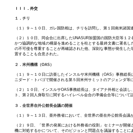
ＩＩＩ．外交
１．チリ
（１）９～１０日、ガレ国防相は、チリを訪問し、第１回南米諸国連合
（２）１０日、同会合に出席したUNASUR加盟国の国防大臣等１
かつ協調的な地域の構築を進めることを柱とする最終文書に署名し
の不可侵を尊重することが再確認された他、深刻な事態が発生した
置することも合意された。
２．米州機構（OAS）
（１）９～１０日に訪亜したインスルサ米州機構（OAS）事務総長
ニダード・トバゴで開催される第５回米州サミットのアジェンダ等
（２）１０日、インスルサOAS事務総長は、タイアナ外相と会談し
ト、第２回人身取引に関するハイレベル会合の準備会合等について
３．全世界在外公館長会議の開催
（１）９～１３日、亜外務省において、全世界の亜在外公館長会議
（２）９日、「世界の発展における外務省の役割」セミナーが開催
機に対処するかについて、そのビジョンと問題点を議論することに