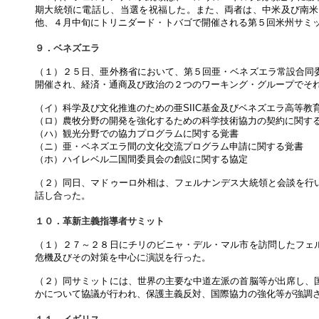
期大統領に電話し、当選を祝福した。また、両者は、中米及び南米
他、４月中旬にトリニダード・トバゴで開催される第５回米州サミ
９．ベネズエラ
（１）２５日、亜外務省において、第５回亜・ベネズエラ常設合同
開催され、経済・通商及び政治の２つのワーキング・グループでそ
（イ）科学及び文化推進のための亜SIIC基金及びベネズエラ高等教
（ロ）農牧分野の開発を強化するための科学技術協力の契約に関す
（ハ）観光分野での協力プログラムに関する覚書
（ニ）亜・ベネズエラ間の文化交流プログラム申請に関する覚書
（ホ）ハイレベル二国間委員会の創設に関する協定
（２）同日、マドゥーロ外相は、フェルナンデス大統領と会談を行
話し合った。
１０．革新主義指導者サミット
（１）２７～２８日にチリのビニャ・デル・マル市を訪問したフェ
危機及びその対策を中心に演説を行った。
（２）同サミットには、世界の主要な中道左派の首脳等が出席し、
かについて協議が行われ、保護主義反対、国際協力の強化等が強調