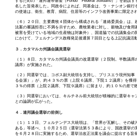
するための「連邦連帯基金（Fondo Federal Solidario
名した旨発表した。同政令によれば、同基金は、ラ・ナシオン銀行
の使途は、衛生、教育、病院、住居等のインフラ改善事業に限定さ
（６）２０日、主要農牧４団体から構成される「連絡委員会」は、
法案の審議拒否に不満を示すため、農牧業者に対し、穀物及び食用
被害を受けている地域の生産物は対象外）、国道脇での抗議集会の
にかけて、フェルナンデス政権発足後通算７回目となる上記抗議活
３．カタマルカ州議会議員選挙
（１）８日、カタマルカ州議会議員の改選選挙（２院制。半数議席
議席）が実施された。
（２）同選挙では、コボス副大統領を支持し、ブリスエラ現州知事
る会派）」が、約４３％の票（上院６議席、下院１２議席）を獲得
３％の得票（上院２議席、下院９議席）に留まり、約１０％の差で
（３）同選挙においては、キルチネル前大統領が積極的に選挙キャ
との論調が広がった。
４．連邦議会選挙の前倒し
（１）１３日、フェルナンデス大統領は、「世界が瓦解し、その破
ある」等述べ、１０月２５日（選挙法第５３条により、国政選挙の
を６月２８日に実施するため、選挙法改正法案を議会に提出する旨