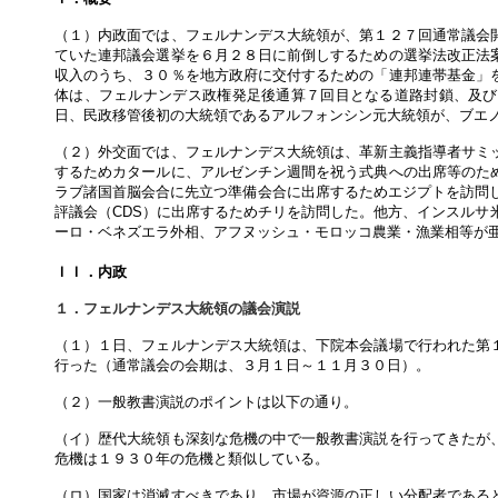
（１）内政面では、フェルナンデス大統領が、第１２７回通常議会
ていた連邦議会選挙を６月２８日に前倒しするための選挙法改正法
収入のうち、３０％を地方政府に交付するための「連邦連帯基金」
体は、フェルナンデス政権発足後通算７回目となる道路封鎖、及び
日、民政移管後初の大統領であるアルフォンシン元大統領が、ブエ
（２）外交面では、フェルナンデス大統領は、革新主義指導者サミ
するためカタールに、アルゼンチン週間を祝う式典への出席等のた
ラブ諸国首脳会合に先立つ準備会合に出席するためエジプトを訪問し
評議会（CDS）に出席するためチリを訪問した。他方、インスルサ
ーロ・ベネズエラ外相、アフヌッシュ・モロッコ農業・漁業相等が
ＩＩ．内政
１．フェルナンデス大統領の議会演説
（１）１日、フェルナンデス大統領は、下院本会議場で行われた第
行った（通常議会の会期は、３月１日～１１月３０日）。
（２）一般教書演説のポイントは以下の通り。
（イ）歴代大統領も深刻な危機の中で一般教書演説を行ってきたが
危機は１９３０年の危機と類似している。
（ロ）国家は消滅すべきであり、市場が資源の正しい分配者である