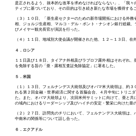
是正されるよう、抜本的な改革を求めなければならない」、「我々
ティブに基づいており、その目的は引き続き新たな市場を獲得する
（３）１０日、「亜生産セクターのための新市場開拓における外務
相、ジョルジ生産相、マルコ・デル・ポント・ナシオン銀行総裁、ラ
びメイヤー観光長官が演説を行った。
（４）１１日、地域別大使会議が開催された他、１２～１３日、在
４．ロシア
１１日及び１８日、タイアナ外相及びラブロフ露外相はそれぞれ、
を免除する旨の「亜・露相互査証免除協定」に署名した。
５．米国
（１）１３日、フェルナンデス大統領及びオバマ米大統領は、約３
れる第２回金融・世界経済に関する首脳会合、４月中旬にトリニダ
た。また、オバマ大統領より、次回米州サミットに向けて、亜と共
の域内におけるリーダーシップ及びハイチの安定・繁栄に向けた亜
（２）２７日、訪問先のチリにおいて、フェルナンデス大統領は、
中南米の関係等について話し合った。
６．エクアドル