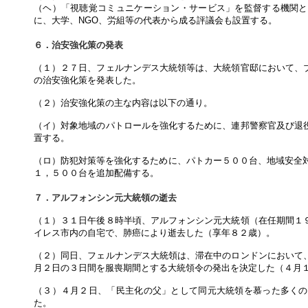
（ヘ）「視聴覚コミュニケーション・サービス」を監督する機関と
に、大学、NGO、労組等の代表から成る評議会も設置する。
６．治安強化策の発表
（１）２７日、フェルナンデス大統領等は、大統領官邸において、
の治安強化策を発表した。
（２）治安強化策の主な内容は以下の通り。
（イ）対象地域のパトロールを強化するために、連邦警察官及び退
置する。
（ロ）防犯対策等を強化するために、パトカー５００台、地域安全対
１，５００台を追加配備する。
７．アルフォンシン元大統領の逝去
（１）３１日午後８時半頃、アルフォンシン元大統領（在任期間１
イレス市内の自宅で、肺癌により逝去した（享年８２歳）。
（２）同日、フェルナンデス大統領は、滞在中のロンドンにおいて
月２日の３日間を服喪期間とする大統領令の発出を決定した（４月
（３）４月２日、「民主化の父」として同元大統領を慕った多くの
た。