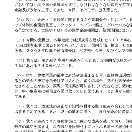
においては、弱小国や新興国が遂行しなければならない規則が存在
金融及び政治を主導してきた。今日、そのモデルは失墜した。
（ハ）次回「金融・世界経済に関するＧ２０首脳会合」において、
ッズ体制の全面的見直し、タックス・ヘブンの廃止、グローバルな
る予定である。世銀やＩＭＦ等の国際金融機関は、新興諸国にコン
（ニ）今回の危機は、６年連続で経済成長を達成した２００８年に
７％は国内市場に因るものであった。また、国内市場、輸出、社会
ある。２００３年以降の経済成長は、地方交付金等、及びインフラ
（ホ）我々は、引き続き雇用と生産を守るため、記録的な規模のイ
７％にあたる７４０億ペソに上る。
（ヘ）昨年、農牧問題の最中に経済省決議１２５号（穀物輸出課徴
るとの議会の決定を自分は受け入れた。多くの場合、党の利害が優
なされることがある。実際、同法案が可決されていたならば、穀物
方、中小生産者は補償金を受け取っていた筈であり、また港から離
である。
（ト）我々は、放送法の改正など旧弊を排する取り組みを合わせて
出する予定である。また、現下の情況に照らし、政府が経済に適切
（チ）我々が進めてきた各種施策は、確かな成果を残しており、評
数年の成功を踏まえ、現在製品を販売せずにいられる唯一の経済セ
ーの成功は、同セクター自身の努力で勝ち取ったものではないはず