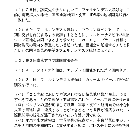
１１．イギリス
（１）２８日、訪問先のチリにおいて、フェルナンデス大統領は、
的な需要拡大の推進、国際金融機関の改革、IDB等の地域開発銀行
一致した。
（２）また、フェルナンデス大統領は、ブラウン首相に対して、マ
期に交渉を再開するよう要請するとともに、マルビーナス紛争の戦
ウィン墓地を訪問できるよう求めた。これに対し、ブラウン首相は
同諸島民の意向を尊重したい旨述べた他、亜領空を通過するチリと
たいとの同諸島民の要望をフェルナンデス大統領に伝えた。
１２．第２回南米アラブ諸国首脳会合
（１）４日、タイアナ外相は、エジプトで開催された第２回南米ア
（２）３１日、フェルナンデス大統領は、カタールのドーハで開催
演説を行った。
（イ）「２１世紀において容認され得ない植民地的飛び領土、つま
すべきである」との文言が（本日採択された）ドーハ宣言に盛り込
（ロ）ベルリンの壁が崩壊して以降、軍事・技術・経済面で弱小な
大国は国連決議に違反することができるという世界が構築された。
際機関等の規則が遵守されないという酷い例である。
（ハ）オバマ米大統領は、世界平和の観点から、中東問題にポジテ
スチナ両国の平和的共存に貢献するために、パレスチナに大使館を