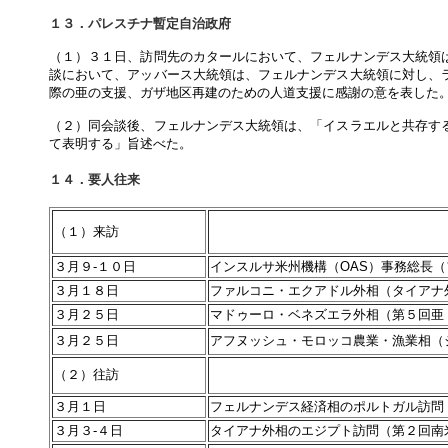
１３．パレスチナ暫定自治政府
（１）３１日、訪問先のカタールにおいて、フェルナンデス大統領
談において、アッバース大統領は、フェルナンデス大統領に対し、
際の亜の支援、ガザ地区再建のための人道支援に感謝の意を表した
（２）同会談後、フェルナンデス大統領は、「イスラエルと共存す
て表明する」旨述べた。
１４．要人往来
（１）来訪
３月９-１０日
インスルサ米州機構（OAS）事務総長
３月１８日
ファルコニ・エクアドル外相（タイアナ
３月２５日
マドゥーロ・ベネズエラ外相（第５回亜
３月２５日
アフヌッシュ・モロッコ農業・漁業相（
（２）往訪
３月１日
フェルナンデス経済相のポルトガル訪問
３月３-４日
タイアナ外相のエジプト訪問（第２回南