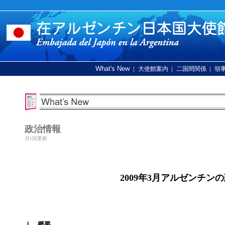
What's New
|
|
|
大使館案内
二国間関係
領
政治情報
月1回更新
2009年3月アルゼンチ
Ｉ．概要