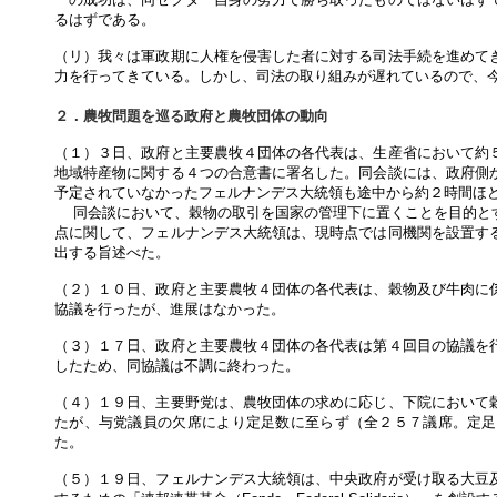
るはずである。
（リ）我々は軍政期に人権を侵害した者に対する司法手続を進めて
力を行ってきている。しかし、司法の取り組みが遅れているので、
２．農牧問題を巡る政府と農牧団体の動向
（１）３日、政府と主要農牧４団体の各代表は、生産省において約
地域特産物に関する４つの合意書に署名した。同会談には、政府側
予定されていなかったフェルナンデス大統領も途中から約２時間ほ
同会談において、穀物の取引を国家の管理下に置くことを目的とす
点に関して、フェルナンデス大統領は、現時点では同機関を設置す
出する旨述べた。
（２）１０日、政府と主要農牧４団体の各代表は、穀物及び牛肉に
協議を行ったが、進展はなかった。
（３）１７日、政府と主要農牧４団体の各代表は第４回目の協議を
したため、同協議は不調に終わった。
（４）１９日、主要野党は、農牧団体の求めに応じ、下院において
たが、与党議員の欠席により定足数に至らず（全２５７議席。定足
た。
（５）１９日、フェルナンデス大統領は、中央政府が受け取る大豆