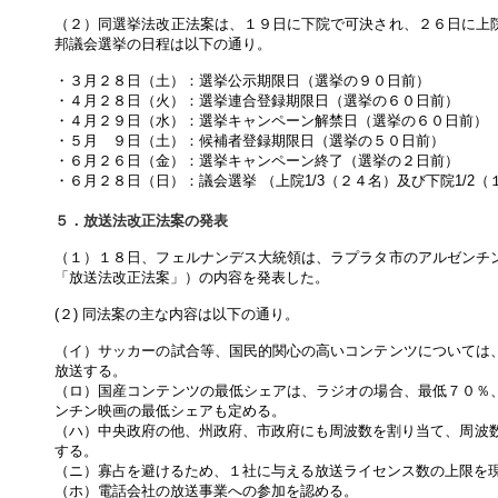
（２）同選挙法改正法案は、１９日に下院で可決され、２６日に上
邦議会選挙の日程は以下の通り。
・３月２８日（土）：選挙公示期限日（選挙の９０日前）
・４月２８日（火）：選挙連合登録期限日（選挙の６０日前）
・４月２９日（水）：選挙キャンペーン解禁日（選挙の６０日前）
・５月 ９日（土）：候補者登録期限日（選挙の５０日前）
・６月２６日（金）：選挙キャンペーン終了（選挙の２日前）
・６月２８日（日）：議会選挙 （上院1/3（２４名）及び下院1/2
５．放送法改正法案の発表
（１）１８日、フェルナンデス大統領は、ラプラタ市のアルゼンチ
「放送法改正法案」）の内容を発表した。
(２) 同法案の主な内容は以下の通り。
（イ）サッカーの試合等、国民的関心の高いコンテンツについては
放送する。
（ロ）国産コンテンツの最低シェアは、ラジオの場合、最低７０％
ンチン映画の最低シェアも定める。
（ハ）中央政府の他、州政府、市政府にも周波数を割り当て、周波数
する。
（ニ）寡占を避けるため、１社に与える放送ライセンス数の上限を
（ホ）電話会社の放送事業への参加を認める。