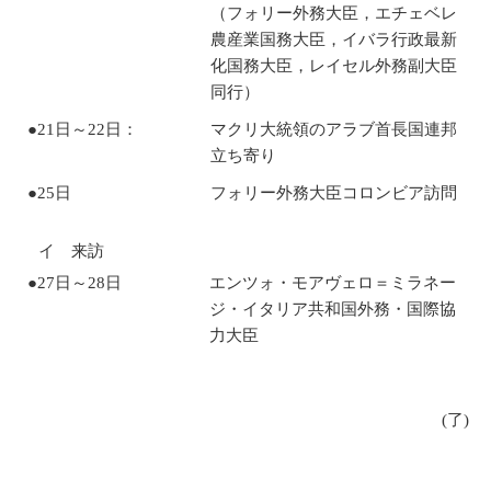
（フォリー外務大臣，エチェベレ
農産業国務大臣，イバラ行政最新
化国務大臣，レイセル外務副大臣
同行）
●21日～22日：
マクリ大統領のアラブ首長国連邦
立ち寄り
●25日
フォリー外務大臣コロンビア訪問
イ 来訪
●27日～28日
エンツォ・モアヴェロ＝ミラネー
ジ・イタリア共和国外務・国際協
力大臣
(了)