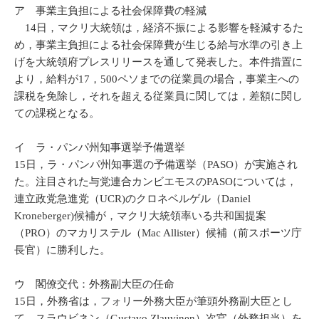
ア 事業主負担による社会保障費の軽減
14日，マクリ大統領は，経済不振による影響を軽減するた
め，事業主負担による社会保障費が生じる給与水準の引き上
げを大統領府プレスリリースを通して発表した。本件措置に
より，給料が17，500ペソまでの従業員の場合，事業主への
課税を免除し，それを超える従業員に関しては，差額に関し
ての課税となる。
イ ラ・パンパ州知事選挙予備選挙
15日，ラ・パンパ州知事選の予備選挙（PASO）が実施され
た。注目された与党連合カンビエモスのPASOについては，
連立政党急進党（UCR)のクロネベルゲル（Daniel
Kroneberger)候補が，マクリ大統領率いる共和国提案
（PRO）のマカリステル（Mac Allister）候補（前スポーツ庁
長官）に勝利した。
ウ 閣僚交代：外務副大臣の任命
15日，外務省は，フォリー外務大臣が筆頭外務副大臣とし
て，スラウビネン（Gustavo Zlauvinen）次官（外務担当）を