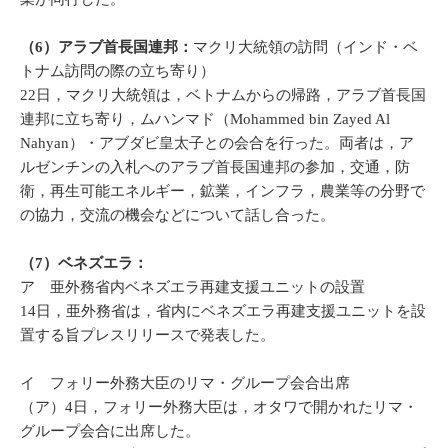
（6）アラブ首長国連邦：
マクリ大統領の訪問（インド・ベ
トナム訪問の際の立ち寄り）
22日，マクリ大統領は，ベトナムからの帰路，アラブ首長国
連邦に立ち寄り，ムハンマド（Mohammed bin Zayed Al
Nahyan）・アブダビ皇太子との会合を行った。両者は，ア
ルゼンチンの入札へのアラブ首長国連邦の参加，交通，防
衛，再生可能エネルギー，鉱業，インフラ，農業等の分野で
の協力，交流の機会などについて話し合った。
（7）ベネズエラ：
ア 亜外務省内ベネズエラ再建支援ユニットの設置
14日，亜外務省は，省内にベネズエラ再建支援ユニットを設
置する旨プレスリリースで発表した。
イ フォリー外務大臣のリマ・グループ会合出席
（ア）4日，フォリー外務大臣は，オタワで開かれたリマ・
グループ会合に出席した。