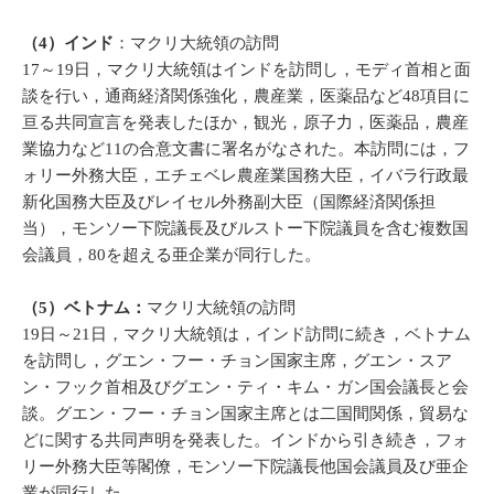
（4）インド
：マクリ大統領の訪問
17～19日，マクリ大統領はインドを訪問し，モディ首相と面
談を行い，通商経済関係強化，農産業，医薬品など48項目に
亘る共同宣言を発表したほか，観光，原子力，医薬品，農産
業協力など11の合意文書に署名がなされた。本訪問には，フ
ォリー外務大臣，エチェベレ農産業国務大臣，イバラ行政最
新化国務大臣及びレイセル外務副大臣（国際経済関係担
当），モンソー下院議長及びルストー下院議員を含む複数国
会議員，80を超える亜企業が同行した。
（5）ベトナム：
マクリ大統領の訪問
19日～21日，マクリ大統領は，インド訪問に続き，ベトナム
を訪問し，グエン・フー・チョン国家主席，グエン・スア
ン・フック首相及びグエン・ティ・キム・ガン国会議長と会
談。グエン・フー・チョン国家主席とは二国間関係，貿易な
どに関する共同声明を発表した。インドから引き続き，フォ
リー外務大臣等閣僚，モンソー下院議長他国会議員及び亜企
業が同行した。