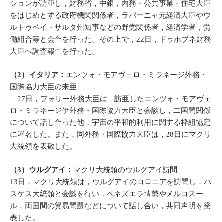
ションが訪亜し，財務省，中銀，内務・公共事業・住宅大臣
をはじめとする政府機関関係者，ラバーニャ元経済大臣やウ
ルトゥベイ・サルタ州知事などの野党関係者，経済学者，労
働組合等と会合を行った。その上で，22日，ドゥホブネ財務
大臣へ調査報告を行った。
（2）
イタリア：
エンツォ・モアヴェロ・ミラネージ外務・
国際協力大臣の来亜
27日，フォリー外務大臣は，訪亜したエンツォ・モアヴェ
ロ・ミラネージ伊外務・国際協力大臣と会談し，二国間関係
について話し合った他，宇宙の平和的利用に関する枠組協定
に署名した。また，同外務・国際協力大臣は，28日にマクリ
大統領を表敬した。
（3）ウルグアイ：
マクリ大統領のウルグアイ訪問
13日，マクリ大統領は，ウルグアイのコロニアを訪問し，バ
スケス大統領と会談を行い，ベネズエラ情勢やメルコスー
ル，両国間の貿易問題などについて話し合い，共同声明を発
表した。