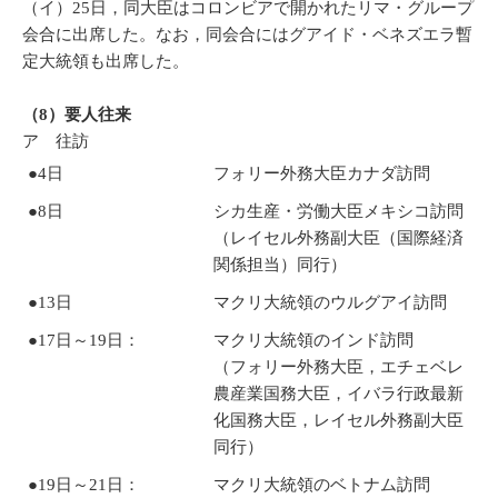
（イ）25日，同大臣はコロンビアで開かれたリマ・グループ
会合に出席した。なお，同会合にはグアイド・ベネズエラ暫
定大統領も出席した。
（8）要人往来
ア 往訪
●4日
フォリー外務大臣カナダ訪問
●8日
シカ生産・労働大臣メキシコ訪問
（レイセル外務副大臣（国際経済
関係担当）同行）
●13日
マクリ大統領のウルグアイ訪問
●17日～19日：
マクリ大統領のインド訪問
（フォリー外務大臣，エチェベレ
農産業国務大臣，イバラ行政最新
化国務大臣，レイセル外務副大臣
同行）
●19日～21日：
マクリ大統領のベトナム訪問