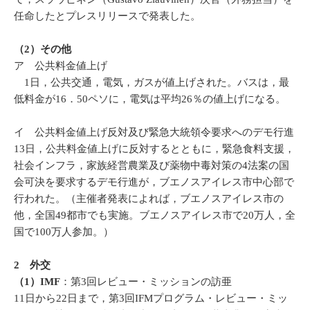
任命したとプレスリリースで発表した。
（2）その他
ア 公共料金値上げ
1日，公共交通，電気，ガスが値上げされた。バスは，最
低料金が16．50ペソに，電気は平均26％の値上げになる。
イ 公共料金値上げ反対及び緊急大統領令要求へのデモ行進
13日，公共料金値上げに反対するとともに，緊急食料支援，
社会インフラ，家族経営農業及び薬物中毒対策の4法案の国
会可決を要求するデモ行進が，ブエノスアイレス市中心部で
行われた。（主催者発表によれば，ブエノスアイレス市の
他，全国49都市でも実施。ブエノスアイレス市で20万人，全
国で100万人参加。）
2 外交
（1）IMF
：第3回レビュー・ミッションの訪亜
11日から22日まで，第3回IFMプログラム・レビュー・ミッ