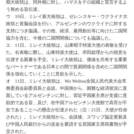
期大統領は、同外相に対し、ハマスをテロ組織と宣言するよ
う努める旨伝達。
ウ 10日、ミレイ新大統領は、ゼレンスキー・ウクライナ大
統領と首脳会談を行い、アルゼンチンのウクライナに対する
支持につき協議。その他、経済、雇用創出等に向けた二国間
協力を含む、今後の二国間関係についても協議した。
エ 11日、ミレイ大統領は、山東昭子特派大使の表敬を受け
た。右表敬に際し、山東特派大使は、岸田総理からの祝意を
伝達する親書を手交。ミレイ大統領は、価値を共有する重要
なパートナーである日本との間で貿易関係を含めた二国間関
係を強化していくことに意欲を示した。
オ 11日、ミレイ大統領は、Wu Weihua全国人民代表大会常
務委員会副委員長と会談。中国側から、困難な経済状況に直
面しているアルゼンチンに対し、習近平国家主席が支援に意
欲的である旨、及び、在中国アルゼンチン大使館で高官が不
在であることへの懸念が伝達された（注：21日、大使が任命
された）。ミレイ大統領から、会談後、スワップ協定更新及
び中国人民銀行からの送金を要請する習国家主席宛書簡が手
交された。