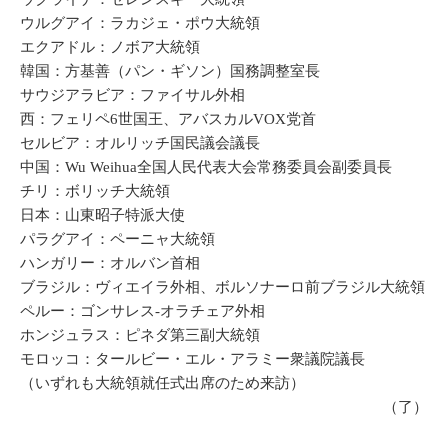
ウルグアイ：ラカジェ・ポウ大統領
エクアドル：ノボア大統領
韓国：方基善（パン・ギソン）国務調整室長
サウジアラビア：ファイサル外相
西：フェリペ6世国王、アバスカルVOX党首
セルビア：オルリッチ国民議会議長
中国：Wu Weihua全国人民代表大会常務委員会副委員長
チリ：ボリッチ大統領
日本：山東昭子特派大使
パラグアイ：ペーニャ大統領
ハンガリー：オルバン首相
ブラジル：ヴィエイラ外相、ボルソナーロ前ブラジル大統領
ペルー：ゴンサレス-オラチェア外相
ホンジュラス：ピネダ第三副大統領
モロッコ：タールビー・エル・アラミー衆議院議長
（いずれも大統領就任式出席のため来訪）
（了）