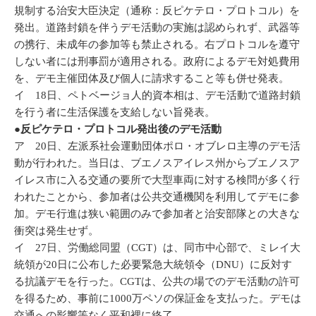
規制する治安大臣決定（通称：反ピケテロ・プロトコル）を
発出。道路封鎖を伴うデモ活動の実施は認められず、武器等
の携行、未成年の参加等も禁止される。右プロトコルを遵守
しない者には刑事罰が適用される。政府によるデモ対処費用
を、デモ主催団体及び個人に請求すること等も併せ発表。
イ 18日、ペトベージョ人的資本相は、デモ活動で道路封鎖
を行う者に生活保護を支給しない旨発表。
●反ピケテロ・プロトコル発出後のデモ活動
ア 20日、左派系社会運動団体ポロ・オブレロ主導のデモ活
動が行われた。当日は、ブエノスアイレス州からブエノスア
イレス市に入る交通の要所で大型車両に対する検問が多く行
われたことから、参加者は公共交通機関を利用してデモに参
加。デモ行進は狭い範囲のみで参加者と治安部隊との大きな
衝突は発生せず。
イ 27日、労働総同盟（CGT）は、同市中心部で、ミレイ大
統領が20日に公布した必要緊急大統領令（DNU）に反対す
る抗議デモを行った。CGTは、公共の場でのデモ活動の許可
を得るため、事前に1000万ペソの保証金を支払った。デモは
交通への影響等なく平和裡に終了。