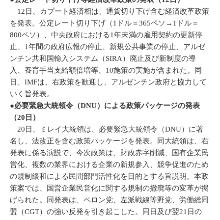
12日、カプート経済相は、通貨切り下げ含む経済改革政策
を発表。公定レート切り下げ（1ドル＝365ペソ→1ドル＝
800ペソ）、中央政府における1年未満の雇用契約の更新停
止、1年間の政府広報の停止、新規公共事業の停止、アルゼ
ンチン共和国輸入システム（SIRA）廃止及び新制度の導
入、養育手当支給額倍増等、10施策の実施が含まれた。同
日、IMFは、右政策を歓迎し、アルゼンチン政府と協力して
いく旨発表。
●必要緊急大統領令（DNU）による政策パッケージの発表
（20日）
20日、ミレイ大統領は、必要緊急大統領令（DNU）に署
名し、法改正を含む政策パッケージを発表。同大統領は、右
発表に係る演説で、今次政策は、財政赤字削減、国有企業民
営化、複数の業界における企業の新規参入、競争促進のため
の規制緩和による民間部門活性化を目的とする旨説明。本政
策案では、国営企業民営化に関する規制の撤廃等の変革が掲
げられた。同発表は、ペロン党、左派戦線等野党、労働総同
盟（CGT）の強い反発を引き起こした。同日及び翌21日の