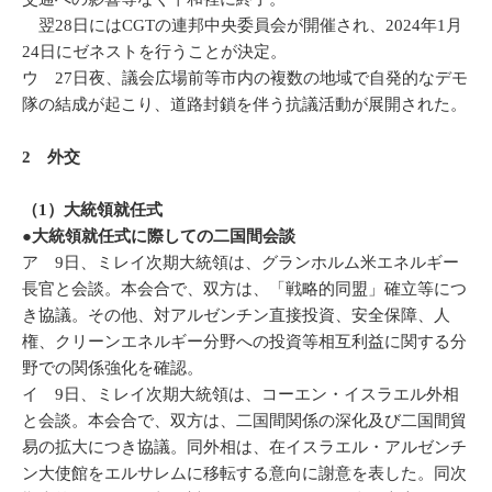
翌28日にはCGTの連邦中央委員会が開催され、2024年1月
24日にゼネストを行うことが決定。
ウ 27日夜、議会広場前等市内の複数の地域で自発的なデモ
隊の結成が起こり、道路封鎖を伴う抗議活動が展開された。
2 外交
（1）大統領就任式
●大統領就任式に際しての二国間会談
ア 9日、ミレイ次期大統領は、グランホルム米エネルギー
長官と会談。本会合で、双方は、「戦略的同盟」確立等につ
き協議。その他、対アルゼンチン直接投資、安全保障、人
権、クリーンエネルギー分野への投資等相互利益に関する分
野での関係強化を確認。
イ 9日、ミレイ次期大統領は、コーエン・イスラエル外相
と会談。本会合で、双方は、二国間関係の深化及び二国間貿
易の拡大につき協議。同外相は、在イスラエル・アルゼンチ
ン大使館をエルサレムに移転する意向に謝意を表した。同次