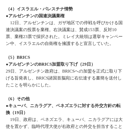
（4）イスラエル・パレスチナ情勢
●アルゼンチンの国連決議棄権
12日、アルゼンチンは、ガザ地区での停戦を呼びかける国
連決議案の投票を棄権。右決議案は、賛成153票、反対10
票、棄権23票で採択された。ミレイ大統領は選挙キャンペー
ン中、イスラエルの自衛権を擁護すると宣言していた。
（5）BRICS
●アルゼンチンのBRICS加盟取り下げ（29日）
29日、アルゼンチン政府は、BRICSへの加盟を正式に取り下
げる旨発表し、BRICS諸国首脳宛に右伝達する書簡を送付し
たことを明らかにした。
（6）その他
●キューバ、ニカラグア、ベネズエラに対する外交方針の転
換（19日）
19日、政府は、ベネズエラ、キューバ、ニカラグアには大
使を置かず、臨時代理大使が右政府との外交を担当すること