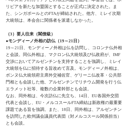
リビアを新たな加盟国とすることが正式に決定された。ま
た、シンガポールとのFTAが締結された。他方、ミレイ次期
大統領は、本会合に関係者を派遣しなかった。
（3）要人往来（閣僚級）
●モンディーノ外相の訪仏（19～21日）
19～21日、モンディーノ外相は仏を訪問し、コロンナ仏外相
と会談。同仏外相は、マクロン仏大統領及び仏政府が、IMF
交渉においてアルゼンチンを支持することを強調し、ミレイ
大統領を仏に招待する旨改めて言及。モンディーノ外相は、
ボンヌ仏大統領府主席外交補佐官、ゲリーニ仏改革・公共部
門相とも会談した他、アルゼンチンでリチウム開発を行う仏
エラメット社等、複数の企業幹部とも会談。
なお、同外相は、今次訪仏に先立ち、14日、EU各国外交団
代表と会談し、EU・メルコスールFTA締結は新政権の最重要
課題である旨を強調。また、18日、同外相は、アルゼンチン
を訪問した欧州議会議員代表団（対メルコスール関係担当）
とも会談。