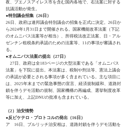
夜、ブエノスアイレス市を含む国内各地で、右法案に対する
抗議活動が発生。
●特別議会招集（26日）
26日、政府は連邦議会特別議会の招集を正式に決定。26日か
ら2024年1月31日まで開催される。国家機能改革法案（下記
のオムニバス法案等が相当）、所得税法改正法案、日・アル
ゼンチン租税条約承認のための法案等、11の事項が審議され
る。
●オムニバス法案の提出（27日）
27日、政府は全183ページの大型法案である「オムニバス
法案」を下院に提出。本法案は、税制や刑法等、憲法上議会
の承認が必要とされる事項が多く含まれている。主な項目に
は、2025年末までの緊急事態の宣言、経済規制緩和、道路封
鎖を伴うデモ活動の規制、国家機構の再編成、選挙制度改革
等に加え、上記DNUの批准も含まれている。
（2）治安情勢
●反ピケテロ・プロトコルの発出（16日）
ア 16日、ブルリッチ治安相は、道路封鎖を伴うデモ活動を