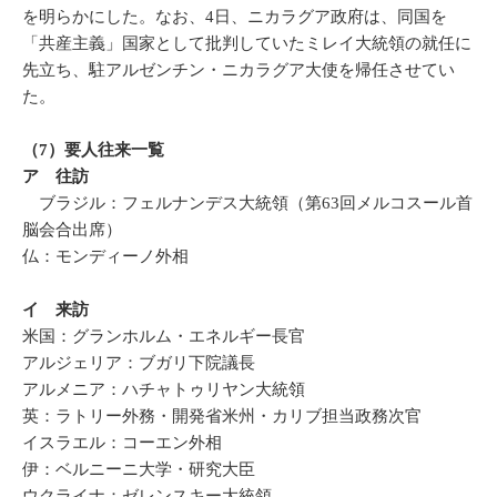
を明らかにした。なお、4日、ニカラグア政府は、同国を
「共産主義」国家として批判していたミレイ大統領の就任に
先立ち、駐アルゼンチン・ニカラグア大使を帰任させてい
た。
（7）
要人往来一覧
ア 往訪
ブラジル：フェルナンデス大統領（第63回メルコスール首
脳会合出席）
仏：モンディーノ外相
イ 来訪
米国：グランホルム・エネルギー長官
アルジェリア：ブガリ下院議長
アルメニア：ハチャトゥリヤン大統領
英：ラトリー外務・開発省米州・カリブ担当政務次官
イスラエル：コーエン外相
伊：ベルニーニ大学・研究大臣
ウクライナ：ゼレンスキー大統領