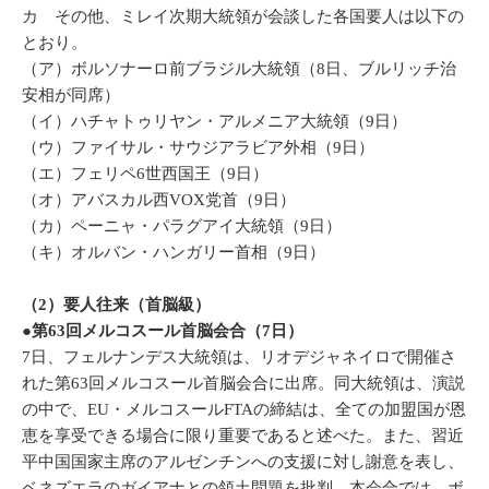
カ その他、ミレイ次期大統領が会談した各国要人は以下の
とおり。
（ア）ボルソナーロ前ブラジル大統領（8日、ブルリッチ治
安相が同席）
（イ）ハチャトゥリヤン・アルメニア大統領（9日）
（ウ）ファイサル・サウジアラビア外相（9日）
（エ）フェリペ6世西国王（9日）
（オ）アバスカル西VOX党首（9日）
（カ）ペーニャ・パラグアイ大統領（9日）
（キ）オルバン・ハンガリー首相（9日）
（2）要人往来（首脳級）
●第63回メルコスール首脳会合（7日）
7日、フェルナンデス大統領は、リオデジャネイロで開催さ
れた第63回メルコスール首脳会合に出席。同大統領は、演説
の中で、EU・メルコスールFTAの締結は、全ての加盟国が恩
恵を享受できる場合に限り重要であると述べた。また、習近
平中国国家主席のアルゼンチンへの支援に対し謝意を表し、
ベネズエラのガイアナとの領土問題を批判。本会合では、ボ