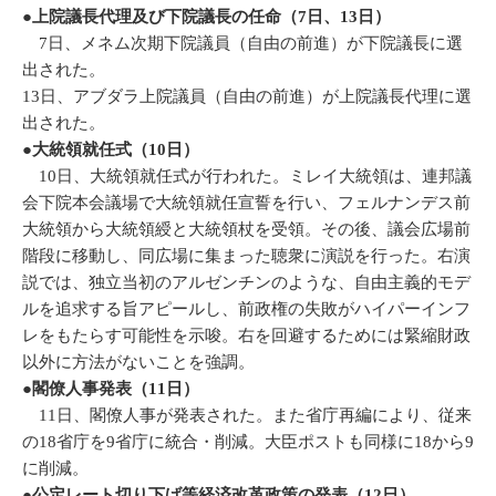
●上院議長代理及び下院議長の任命（7日、13日）
7日、メネム次期下院議員（自由の前進）が下院議長に選
出された。
13日、アブダラ上院議員（自由の前進）が上院議長代理に選
出された。
●
大統領就任式
（10
日
）
10日、大統領就任式が行われた。ミレイ大統領は、連邦議
会下院本会議場で大統領就任宣誓を行い、フェルナンデス前
大統領から大統領綬と大統領杖を受領。その後、議会広場前
階段に移動し、同広場に集まった聴衆に演説を行った。右演
説では、独立当初のアルゼンチンのような、自由主義的モデ
ルを追求する旨アピールし、前政権の失敗がハイパーインフ
レをもたらす可能性を示唆。右を回避するためには緊縮財政
以外に方法がないことを強調。
●閣僚人事発表（11日）
11日、閣僚人事が発表された。また省庁再編により、従来
の18省庁を9省庁に統合・削減。大臣ポストも同様に18から9
に削減。
●公定レート切り下げ等経済改革政策の発表（12日）