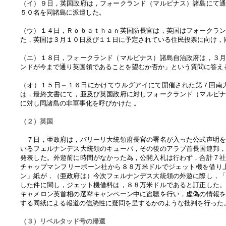
（イ）９日，英国政府は，フォークランド（マルビナス）諸島にて
５０名を同諸島に派遣した。
（ウ）１４日，Ｒｏｂａｔｈａｎ英国防長官は，英国はフォークラ
た，英国は３月１０日及び１１日に予定されている住民投票に向け，
（エ）１８日，フォークランド（マルビナス）諸島自治政府は，３
ンドが今まで通り英国領であることを望むか否か」という質問に答え
（オ）１５日～１６日にかけてウルグアイにて開催された第７回南
は，最終文書にて，亜及び英国政府に対しフォークランド（マルビ
に対し同諸島の非軍事化を呼びかけた 。
（２）英国
７日，亜政府は，パリーリ大統領府長官の署名が入った公式声明を
いるフェルナンデス大統領のキューバ，その後のアラブ首長国連邦
発表した。外遊前に時間がなかった為，公開入札は行わず，合計７
チャップマンフリーボーン社から８８万米ドルでジェット機を借り
ン」紙が，（亜政府は）今次フェルナンデス大統領の外遊に際し，
した件に関し，ジェット機借料は，８８万米ドルであると訂正した
キャメロン英首相の選挙キャンペーン中に盗聴を行い，虚偽の情報
する同紙による報道の信憑性に疑問を呈するかのような批判を行った
（３）リベルタッド号の帰還