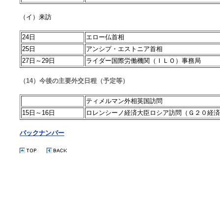
（イ）来訪
24日
エロー仏首相
25日
アンシプ・エストニア首相
27日～29日
ライダー国際労働機関（ＩＬＯ）事務局
（14）今後の主要外交日程（予定等）
ティメルマン外相英国訪問
15日～16日
ロレンシーノ経済大臣ロシア訪問（Ｇ２０経済
バックナンバー