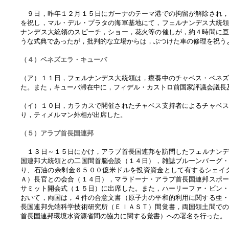
９日，昨年１２月１５日にガーナのテーマ港での拘留が解除され，
を祝し，マル・デル・プラタの海軍基地にて，フェルナンデス大統
ナンデス大統領のスピーチ，ショー，花火等の催しが，約４時間に
うな式典であったが，批判的な立場からは，ぶつけた車の修理を祝う
（４）ベネズエラ・キューバ
（ア）１１日，フェルナンデス大統領は，療養中のチャベス・ベネ
た。また，キューバ滞在中に，フィデル・カストロ前国家評議会議長
（イ）１０日，カラカスで開催されたチャベス支持者によるチャベ
り，ティメルマン外相が出席した。
（５）アラブ首長国連邦
１３日～１５日にかけ，アラブ首長国連邦を訪問したフェルナン
国連邦大統領との二国間首脳会談（１４日），雑誌ブルーンバーグ
り、石油の余剰金６５００億米ドルを投資資金として有するシェイ
Ａ）長官との会合（１４日），マラドーナ・アラブ首長国連邦スポ
サミット開会式（１５日）に出席した。また，ハーリーファ・ビン
おいて，両国は，４件の合意文書（原子力の平和的利用に関する亜
長国連邦先端科学技術研究所（ＥＩＡＳＴ）間覚書，両国領土間で
首長国連邦環境水資源省間の協力に関する覚書）への署名を行った。