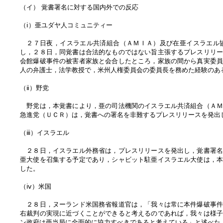
（イ） 覚書署名に対する国内外での反応
（ⅰ）亜ユダヤ人コミュニティー
２７日夜，イスラエル共済組合（ＡＭＩＡ）及び在亜イスラエル協
し，２８日，同覚書は合法的なものではない旨主張するプレスリリ
会館爆破事件の被害者家族と会合したところ，家族の間から真実委
人の弁護士，法学教授で，米州人権委員会の委員長を務めた経験の
（ⅱ）野党
野党は，本覚書により，亜の司法機関のイスラエル共済組合（ＡＭ
急進党（ＵＣＲ）は，覚書への署名を非難するプレスリリースを発出
（ⅲ）イスラエル
２８日，イスラエル外務省は，プレスリリースを発出し，覚書署名
亜大使を召集する予定であり，シャビット駐亜イスラエル大使は，
した。
（ⅳ）米国
２８日，ヌーランド米国務省報道官は，「我々は常に本件爆破事件
右裁判の実現に近づくことができると考えるのであれば，我々は様
ン政府は亜当局に全面的に協力すべきであると考えている」と述べた