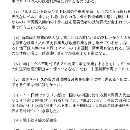
事は８００万人の鉄道利用客に資するものである。
（ⅱ）サルミエント線及びミトレ線の全車両が新しいものに入れ替わ
界的なレベルに達した工場に限られる。亜の鉄道修理工場には既に１
からの）車両購入契約の中身には右亜労働者の技能育成が含まれて
場で行うことになる。
（ⅲ）新車両の最初の納入は，第１回目の前払い金の支払いから１３
も重要な鉄道の入れ替え作業及び改善作業を推し進めているが，右
る）地下鉄Ａ線の４０両（ママ）の（中国製）新車両も含まれる。
の全体数が増え，鉄道運行ダイヤが現在よりも密になる。
（ⅳ）国は１９の市町村で６２の高架工事を実施するとともに，９つ
の鉄道関連投資額は４９億ペソとなる。なお，中国製新車両はエアコ
（ⅴ）鉄道サービスの質の徹底的な改善を短期間に推し進めるために
できる企業は他にはなかった。
（イ）１１日付けクラリン紙は，国から中国に対する新車両購入代
０１４年の２月頃に行われると報じた。同紙によると，今回の政府
８４両がミトレ線に利用される由。また同紙は，１車両の最終価格を
設する可能性につき報じた。
（４）地下鉄Ａ線の閉鎖等