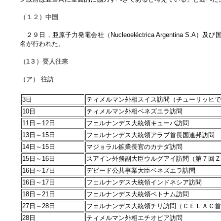
（１２）中国
２９日，亜原子力発電会社（Nucleoeléctrica Argentin
名が行われた。
（1３）要人往来
（ア） 往訪
3日
ティメルマン外相スイス訪問（チューリッヒで
10日
ティメルマン外相ベネズエラ訪問
11日～12日
フェルナンデス大統領キューバ訪問
13日～15日
フェルナンデス大統領アラブ首長国連邦訪問
14日～15日
マジョラル鉱業長官のカナダ訪問
15日～16日
スアイン外務副大臣ウルグアイ訪問（第７回Ｚ
16日～17日
デビード公共事業大臣ベネズエラ訪問
16日～17日
フェルナンデス大統領インドネシア訪問
18日～21日
フェルナンデス大統領ベトナム訪問
27日～28日
フェルナンデス大統領チリ訪問（ＣＥＬＡＣ首
28日
ティメルマン外相エチオピア訪問