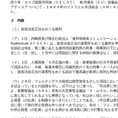
回ラ米・カリブ諸国共同体（ＣＥＬＡＣ）・欧州連合（ＥＵ）首脳
アディスアベバにて，１９９４年のイスラエル共済組合（ＡＭＩＡ
た。
２ 内政
（１）放送法改正法をめぐる裁判
（ア）２日，内閣府及び独立行政法人「連邦視聴覚コミュニケーション・サービス機構」（Au
Audiovisual:ＡＦＳＣＡ）は，放送法改正法の違憲性をめぐる
右訴訟は現在，第二審にあたる連邦控訴裁判所の民事・商事部の下に
定した（注：但し，１月中には同訴訟に関する特段の進展はなく，現
（イ）３日，人権団体「５月広場の母」（注：亜軍政期の行方不明者
で演説を行い，今後，毎週木曜日に同裁判所の７名の判事一人一人の
し，放送法改正法の違憲性をめぐる訴訟で最高裁が政府に有利な判決
（ウ）２８日，フェルナンデス大統領は国営放送を介した演説におい
き詰まっているとの認識を示し，以下のように述べた。「司法界に対
よ，亜農牧協会（ＳＲＡ）所有の大型展覧会施設「ラ・ルラル」の再
に差し出してくれるような事態となっている。右は全く信じがたいこ
止措置（の乱発）を制限するべきだということである。（司法界は変
志に背いて執行停止状態を作り出すべきではない。自分（「フェ」大
行停止措置（の乱発）はそれを躓かせ,経済的に国に大打撃を与える