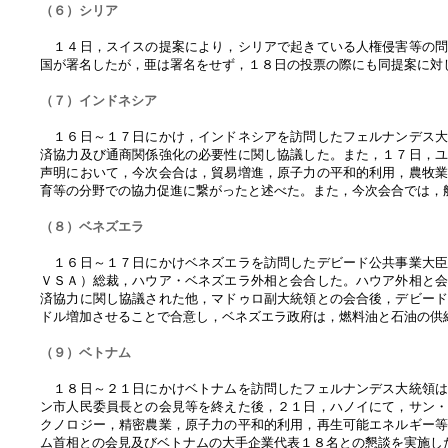
（６）シリア
１４日，スイスの提案により，シリアで起きている人権侵害等の問
国が署名したが，亜は署名をせず，１８日の投票の際にも同提案に対
（７）インドネシア
１６日～１７日にかけ，インドネシアを訪問したフェルナンデス大
済協力及び通商関係強化の必要性に関し協議した。また，１７日，
声明において，今次会合は，貿易増進，原子力の平和的利用，農牧
育等の分野での協力促進に繋がったと述べた。また，今次会合では，
（８）ベネズエラ
１６日～１７日にかけベネズエラを訪問したデビード公共事業大臣
ＶＳＡ）総裁，ハウア・ベネズエラ外相と会合した。ハウア外相と
済協力に関し協議された他，マドゥロ副大統領との会合後，デビー
ドル増加させることで合意し，ベネズエラ政府は，燃料油と石油の供
（９）ベトナム
１８日～２１日にかけベトナムを訪問したフェルナンデス大統領は
ン市人民委員長との会見等を終えた後，２１日，ハノイにて，サン
クノロジー，精密農業，原子力の平和的利用，再生可能エネルギー
ム首相との会見及びベトナムの大手企業代表１８名との懇談を実施し