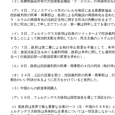
（２）亜農牧協会所有の大型展覧会施設「ラ・ルラル」の再国有化を
（ア）４日，ブエノスアイレス市のパレルモ地区にある亜農牧協会
控訴裁判所の民事・商事部は，政府による同施設の再国有化を定め
ラ・ルラルの再国有化の法的正当性に関する司法の判断が出るまで
２月に司法に対して申し立てていたが，第一審は同申し立てを退けて
（イ）５日，フェルナンデス大統領は自身のツイッター上で控訴裁
することによって政治的支配を実効しており，民主主義のシステムが
（ウ）７日，政府は第二審による執行停止措置を不服として，本件
（注：放送法改正法をめぐる裁判同様，政府は本件に関しても連邦
るべく行政訴訟部への取扱部署の変更を求めた）。
（エ）９日，政府は控訴裁判所の民事・商事部の４日の判決（執行停
（オ）２４日，上記の忌避を受け，控訴裁判所の民事・商事部は，
都合のいい判決が出るように圧力をかけていると批判した。
（３）中国からの鉄道車両購入
（ア）１０日，フェルナンデス大統領は国営放送を通じて演説を行い
（ⅰ）亜政府は世界で最も重要な企業の一つ（注：中国のＣＳＲ社）
ェルナンデス大統領は具体的な企業名については一切言及しなかっ