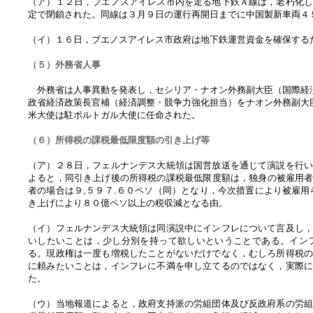
（ア）１２日，ブエノスアイレス市内を走る地下鉄Ａ線は，老朽化
定で閉鎖された。同線は３月９日の運行再開日までに中国製新車両４
（イ）１６日，ブエノスアイレス市政府は地下鉄運営資金を確保する
（５）外務省人事
外務省は人事異動を発表し，セシリア・ナオン外務副大臣（国際経
政省経済政策長官補（経済調整・競争力強化担当）をナオン外務副大
米大使は駐ポルトガル大使に任命された。
（６）所得税の課税最低限度額の引き上げ等
（ア）２８日，フェルナンデス大統領は国営放送を通じて演説を行
よると，同引き上げ後の所得税の課税最低限度額は，独身の被雇用者
者の場合は９,５９７.６０ペソ（同）となり，今次措置により被雇
き上げにより８０億ペソ以上の税収減となる由。
（イ）フェルナンデス大統領は同演説中にインフレについて言及し
いしたいことは，少し分別を持って欲しいということである。イン
る。現政権は一度も増税したことがないだけでなく，むしろ所得税
に頼みたいことは，インフレに不満を申し立てるのではなく，実際
た。
（ウ）当地報道によると，政府支持派の労組団体及び反政府系の労