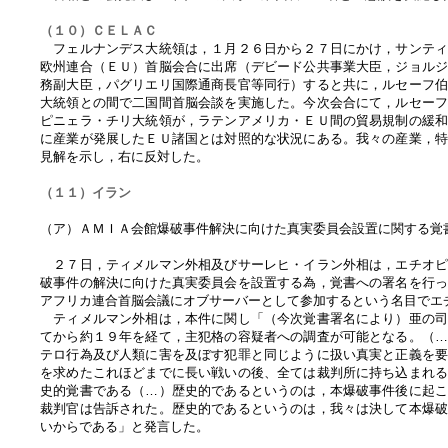
（１０）ＣＥＬＡＣ
フェルナンデス大統領は，１月２６日から２７日にかけ，サンティ
欧州連合（ＥＵ）首脳会合に出席（デビード公共事業大臣，ジョル
務副大臣，パグリエリ国際通商長官等同行）すると共に，ルセーフ
大統領との間で二国間首脳会談を実施した。今次会合にて，ルセー
ピニェラ・チリ大統領が，ラテンアメリカ・ＥＵ間の貿易規制の緩
に産業が発展したＥＵ諸国とは対照的な状況にある。我々の産業，
見解を示し，右に反対した。
（１１）イラン
（ア）ＡＭＩＡ会館爆破事件解決に向けた真実委員会設置に関する
２７日，ティメルマン外相及びサーレヒ・イラン外相は，エチオピ
破事件の解決に向けた真実委員会を設置する為，覚書への署名を行
アフリカ連合首脳会議にオブサーバーとして参加するという名目で
ティメルマン外相は，本件に関し「（今次覚書署名により）亜の司
てから約１９年を経て，主犯格の容疑者への調査が可能となる。（
テロ行為及び人類に害を及ぼす犯罪と同じように扱い真実と正義を
を求めたこれほどまでに長い戦いの後、全ては裁判所に持ち込まれ
史的覚書である（…）歴史的であるというのは，本爆破事件後に起
裁判官は告訴された。歴史的であるというのは，我々は決して本爆
いからである」と発言した。