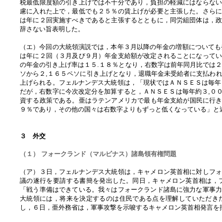
税最低限度額の引き上げでは不十分であり，負担の軽減にはならな
慮に入れた上で，最低でも２５％の賃上げが必要と主張した。さら
は年に２回実施すべきであると主張するとともに，同労組団体は，
辞さない旨表明した。
（エ）今回の大統領演説では，本年３月以降の年金の増額についても発表された。「
は年に２回（３月及び９月）年金支給額が改定されることになって
の年金の引き上げ率は１５.１８％となり，右数字は前年同月比では２８.３
ソから２,１６５ペソに引き上げとなり，退職年金未受給者に支払われる年金（P
上げられる。フェルナンデス大統領は，「現状ではＡＮＳＥＳは毎年
だが，右数字に今次改定分を加算すると，ＡＮＳＥＳは毎年約３,０
資する政策である。亜はラテンアメリカで最も年金支給が国民に行き
９％であり，その他の国々は右数字よりもずっと低くなっている」と
３ 外交
（１） フォークランド（マルビナス）諸島領有権問題
（ア）３日，フェルナンデス大統領は，キャメロン英首相に対しフ
議の遂行を要請する書簡を発出した。同日，キャメロン英首相は，
「戦う準備はできている。我々はフォークランド諸島に強力な軍事
大統領には，将来を決定するのは住民である点を理解していただき
し，６日，亜外務省は，軍事攻撃を示唆するキャメロン英首相発言を