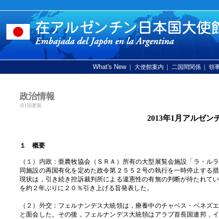
What's New
|
|
|
大使館案内
二国間関係
領
政治情報
月1回更新
2013年1月アルゼ
１ 概要
（１）内政
：亜農牧協会（ＳＲＡ）所有の大型展覧会施設「ラ・ル
同施設の再国有化を定めた政令第２５５２号の執行を一時停止する
現状は，引き続き控訴裁判所による違憲性の有無の判断が待たれて
を約２年ぶりに２０％引き上げる旨発表した。
（２）外交
：フェルナンデス大統領は，療養中のチャベス・ベネズ
と面会した。その後，フェルナンデス大統領はアラブ首長国連邦，