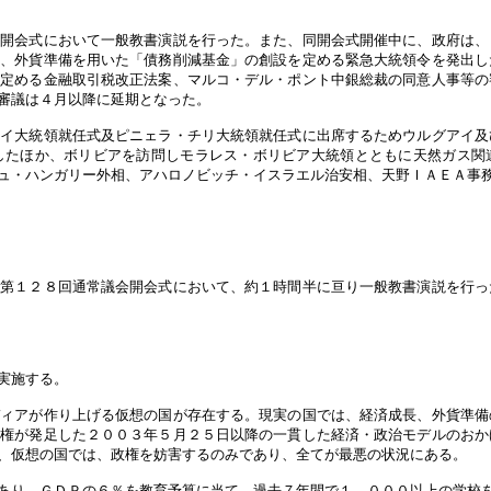
会開会式において一般教書演説を行った。また、同開会式開催中に、政府は、
に、外貨準備を用いた「債務削減基金」の創設を定める緊急大統領令を発出し
を定める金融取引税改正法案、マルコ・デル・ポント中銀総裁の同意人事等の
審議は４月以降に延期となった。
アイ大統領就任式及ピニェラ・チリ大統領就任式に出席するためウルグアイ及
したほか、ボリビアを訪問しモラレス・ボリビア大統領とともに天然ガス関
ュ・ハンガリー外相、アハロノビッチ・イスラエル治安相、天野ＩＡＥＡ事
た第１２８回通常議会開会式において、約１時間半に亘り一般教書演説を行っ
実施する。
ディアが作り上げる仮想の国が存在する。現実の国では、経済成長、外貨準備
政権が発足した２００３年５月２５日以降の一貫した経済・政治モデルのおか
、仮想の国では、政権を妨害するのみであり、全てが最悪の状況にある。
あり、ＧＤＰの６％を教育予算に当て、過去７年間で１，０００以上の学校