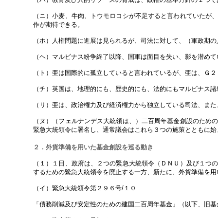
（ニ）小麦、牛肉、トウモロコシが不足すると言われていたが
作が期待できる。
（ホ）人権問題に進展は見られるが、司法に対して、（軍政期の
（ヘ）マルビナス紛争終了以降、国軍は面目を失い、影を潜めて
（ト）亜は国際的に孤立していると言われているが、亜は、Ｇ２
（チ）英国は、地理的にも、歴史的にも、法的にもマルビナス諸
（リ）亜は、政治権力及び経済権力から独立している司法、また
（ヌ）（フェルナンデス大統領は、）二百周年基金創設のため
緊急大統領令に署名し、通常議会はこれら３つの施策とともに始
２．外貨準備を用いた基金創設を巡る動き
（１）１日、政府は、２つの緊急大統領令（ＤＮＵ）及び１つ
するための緊急大統領令を廃止する一方、新たに、外貨準備を用
（イ）緊急大統領令第２９６号/１０
「債務削減及び安定性のための建国二百周年基金」（以下、旧基