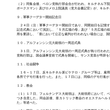
（２）同集会後、ペロン党執行部会合が行われ、キルチネル下
ポークスマン）及びロメロ上院議員（党大会書記官）が、キルチ
９．軍事クーデター開始記念日
２４日（注：軍事クーデター開始日であり、同開始日を記憶す
記念式典において演説し、「５月広場の母」及び「５月広場の
用を要請し、「亜において公正な裁判が行われない場合には、国
１０．アルフォンシン元大統領の一周忌式典
３１日、アルフォンシン元大統領の一周忌式典が執り行われた
党執行部は、国会議事堂前で式典を開催し、サンス党首が弔辞を
１１．社会闘争
１６～１７日、反キルチネル派ピケテロ・グループ等は、雇用
各所でデモ行進を行った。また、１７日には、同様のデモ行進が
１２．教会
（１）１７日、フェルナンデス大統領は、大統領府において、
つき合意した。同会談後、亜カトリック教会のオエステルヘル
た」等述べた。