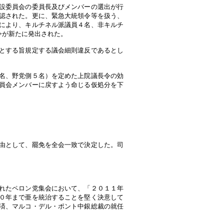
設委員会の委員長及びメンバーの選出が行
認された。更に、緊急大統領令等を扱う、
により、キルチネル派議員４名、非キルチ
令が新たに発出された。
とする旨規定する議会細則違反であるとし
名、野党側５名）を定めた上院議長令の効
員会メンバーに戻すよう命じる仮処分を下
由として、罷免を全会一致で決定した。司
れたペロン党集会において、「２０１１年
０年まで亜を統治することを堅く決意して
済、マルコ・デル・ポント中銀総裁の就任