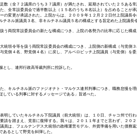
定足数（全７２議席のうち３７議席）が満たされ、延期されていた２５ある常
また、全常設委員会で過半数以上（１５名のうち８名以上）を占めることが承
バーの変更が承認された。上院からは、２００９年１２月２２日付上院議長令
ルチネル派議員３名、非キルチネル議員５名の構成とする旨定めた上院議長
を扱う両院常設委員会の新たな構成につき、上院の各勢力の比率に応じた構成
急大統領令等を扱う両院常設委員会の構成につき、上院側の新構成（与党側３
（与党側４名、野党側４名）に戻し、アルペロビッチ上院議員（与党側）を委
服とし、連邦行政高等裁判所に控訴した。
た、キルチネル派のファジオナト・マルケス連邦判事につき、職務怠慢を理
従している判事に対するメッセージである」旨述べた。
を表明していたキルチネル下院議員（前大統領）は、１０日、チャコ州で行わ
の要請を踏まえ、党首に復帰する。我々は、２０１１年までと言わず、２０２
院議員は、フェルナンデス大統領の政権運営モデル、外貨準備を用いた債務返
であるとして野党を糾弾した。