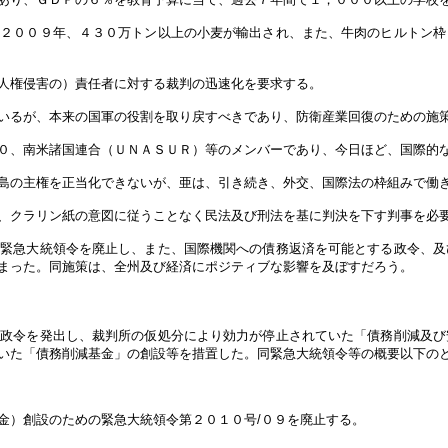
、２００９年、４３０万トン以上の小麦が輸出され、また、牛肉のヒルトン枠
人権侵害の）責任者に対する裁判の迅速化を要求する。
いるが、本来の国軍の役割を取り戻すべきであり、防衛産業回復のための施
０、南米諸国連合（ＵＮＡＳＵＲ）等のメンバーであり、今日ほど、国際的
島の主権を正当化できないが、亜は、引き続き、外交、国際法の枠組みで働
、クラリン紙の意図に従うことなく民法及び刑法を基に判決を下す判事を必
の緊急大統領令を廃止し、また、国際機関への債務返済を可能とする政令、及
まった。同施策は、全州及び経済にポジティブな影響を及ぼすだろう。
の政令を発出し、裁判所の仮処分により効力が停止されていた「債務削減及び
いた「債務削減基金」の創設等を措置した。同緊急大統領令等の概要以下の
金）創設のための緊急大統領令第２０１０号/０９を廃止する。