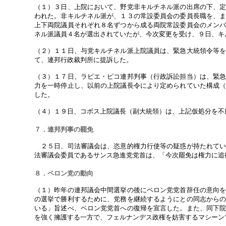
（１）３日、上院において、野党非キルチネル派の出席の下、
われた。非キルチネル派が、１３の常設委員会の委員長職を、
上下両院議員それぞれ８名ずつから成る両院常設委員会のメン
ネル派議員４名が選出されていたが、今次変更を受け、９日、キ
（２）１１日、与党キルチネル派上院議員は、緊急大統領令等
て、連邦行政裁判所に提訴した。
（３）１７日、ラビエ・ピコ連邦判事（行政訴訟担当）は、緊
力を一時停止し、以前の上院議長令により定められていた構成
した。
（４）１９日、コボス上院議長（副大統領）は、上記仮処分を不
７．連邦判事の罷免
２５日、司法審議会は、恣意的権力行使等の疑惑が持たれてい
法審議会委員であるサンス急進党党首は、「今次罷免は権力に追
８．ペロン党の動向
（１）昨年の連邦議会中間選挙の後にペロン党党首辞任の意向
の選挙で勝利するために、党務を継続するようにとの同志から
いる」旨述べ、ペロン党党首への復帰を宣言した。また、同下
を強く擁護する一方で、フェルナンデス政権を妨害するマシーン