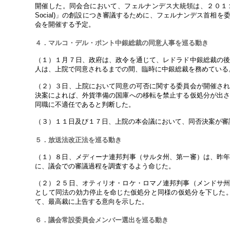
開催した。同会合において、フェルナンデス大統領は、２０１１年に
Social)」の創設につき審議するために、フェルナンデス首
会を開催する予定。
４．マルコ・デル・ポント中銀総裁の同意人事を巡る動き
（１）１月７日、政府は、政令を通じて、レドラド中銀総裁の
人は、上院で同意されるまでの間、臨時に中銀総裁を務めている
（２）３日、上院において同意の可否に関する委員会が開催さ
決案によれば、外貨準備の国庫への移転を禁止する仮処分が出
同職に不適任であると判断した。
（３）１１日及び１７日、上院の本会議において、同否決案が審
５．放送法改正法を巡る動き
（１）８日、メディーナ連邦判事（サルタ州、第一審）は、昨
に、議会での審議過程を調査するよう命じた。
（２）２５日、オティリオ・ロケ・ロマノ連邦判事（メンドサ
として同法の効力停止を命じた仮処分と同様の仮処分を下した
て、最高裁に上告する意向を示した。
６．議会常設委員会メンバー選出を巡る動き