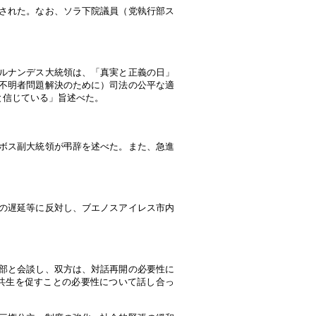
された。なお、ソラ下院議員（党執行部ス
ルナンデス大統領は、「真実と正義の日」
不明者問題解決のために）司法の公平な適
と信じている」旨述べた。
ボス副大統領が弔辞を述べた。また、急進
の遅延等に反対し、ブエノスアイレス市内
部と会談し、双方は、対話再開の必要性に
共生を促すことの必要性について話し合っ