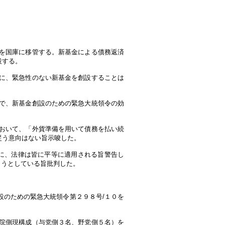
を国庫に移管する。新基金による債務返済
設する。
に、緊急性のない新基金を創設することは
で、新基金創設のための緊急大統領令の効
おいて、「外貨準備を用いて債務を払い続
従う意向はない旨示唆した。
もに、法律は皆に平等に適用される旨警告し
しようとしている旨批判した。
設のための緊急大統領令第２９８号/１０を
院側現構成（与党側３名、野党側５名）を