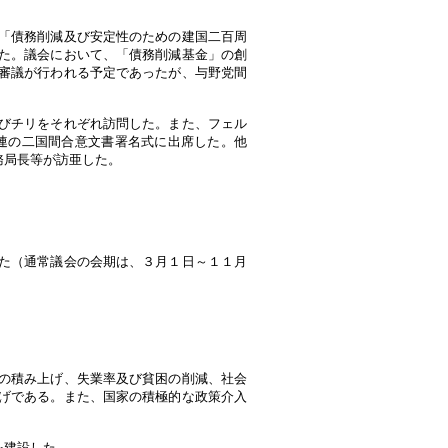
「債務削減及び安定性のための建国二百周
た。議会において、「債務削減基金」の創
審議が行われる予定であったが、与野党間
びチリをそれぞれ訪問した。また、フェル
連の二国間合意文書署名式に出席した。他
務局長等が訪亜した。
た（通常議会の会期は、３月１日～１１月
の積み上げ、失業率及び貧困の削減、社会
げである。また、国家の積極的な政策介入
を建設した。