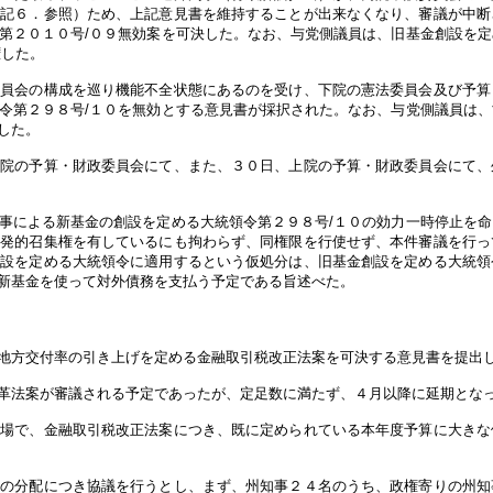
下記６．参照）ため、上記意見書を維持することが出来なくなり、審議が中断
第２０１０号/０９無効案を可決した。なお、与党側議員は、旧基金創設を
権した。
委員会の構成を巡り機能不全状態にあるのを受け、下院の憲法委員会及び予算
令第２９８号/１０を無効とする意見書が採択された。なお、与党側議員は
した。
下院の予算・財政委員会にて、また、３０日、上院の予算・財政委員会にて、
事による新基金の創設を定める大統領令第２９８号/１０の効力一時停止を
自発的召集権を有しているにも拘わらず、同権限を行使せず、本件審議を行っ
創設を定める大統領令に適用するという仮処分は、旧基金創設を定める大統領
新基金を使って対外債務を支払う予定である旨述べた。
地方交付率の引き上げを定める金融取引税改正法案を可決する意見書を提出
革法案が審議される予定であったが、定足数に満たず、４月以降に延期とな
の場で、金融取引税改正法案につき、既に定められている本年度予算に大きな
金の分配につき協議を行うとし、まず、州知事２４名のうち、政権寄りの州知