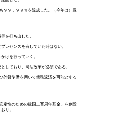
も９９．９９％を達成した。（今年は）豊
策等を打ち出した。
なプレゼンスを有していた時はない。
きかけを行っていく。
要としており、司法改革が必須である。
び外貨準備を用いて債務返済を可能とする
安定性のための建国二百周年基金」を創設
とおり。