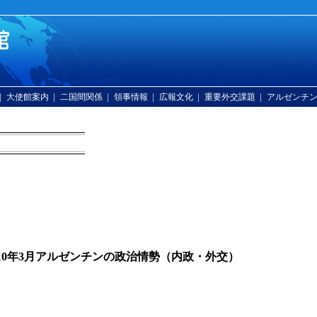
|
|
|
|
|
|
大使館案内
二国間関係
領事情報
広報文化
重要外交課題
アルゼンチ
010年3月アルゼンチンの政治情勢（内政・外交）