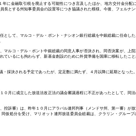
金融取引税を廃止する可能性につき言及したほか、地方交付金分配に関する「社会
相を委員長とする州知事委員会の設置等につき協議された模様。今後、フェルナ
後任として、マルコ・デル・ポント・ナシオン銀行総裁を中銀総裁に任命した
。
れ、マルコ・デル・ポント中銀総裁の同意人事が否決され、同否決案が、上院
されているにも拘わらず、新基金創設のために外貨準備を国庫に移転したこと
議・採決される予定であったが、定足数に満たず、４月以降に延期となった
年１０月に成立した放送法改正法の議会審議過程に不正があったとして、同法
州、控訴審）は、昨年１０月にアラバル連邦判事（メンドサ州、第一審）が放
。同仮処分を受け、マリオット連邦放送委員会総裁は、クラリン・グループ