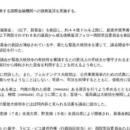
来する国際金融機関への債務返済を実施する。
減基金」（以下、新基金）を創設し、約４４億ドルを上限に、超過外貨準備
上下両院それぞれ８名の議員から成る債務返済フォロー両院常設委員会を創
た基金の創設が凍結されている中、新たな緊急大統領令を通じて、議会開会中
訴訟を行った。
、議会が緊急大統領令の有効性を審議するとの憲法上の手続きが遵守されるま
銀行から移転された資金を利用することを控えるよう命じた。
所に控訴した。また、フェルナンデス大統領は、公共事業発表のための式典に
陥らせるようなことはしない」等述べ、司法を糾弾するとともに、仮処分に
ある者は、均衡の取れた節度（mesura）ある発言を行うよう求めるとと
とは、検閲（censura）のように聞こえる」旨述べ、最高裁は大統領を検閲
の緊急大統領令とほぼ同内容と見られる法案を議会に提出した。
党側（７名）全員欠席、野党側（９名）全員出席により開催され、新基金創
ていた最中、ラビエ・ピコ連邦判事（行政訴訟担当）が、両院常設委員会の上