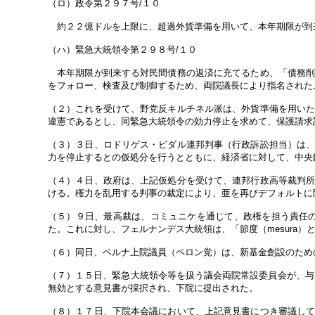
（ロ）政令第２９７号/１０
約２２億ドルを上限に、超過外貨準備を用いて、本年期限が到
（ハ）緊急大統領令第２９８号/１０
本年期限が到来する対民間債務の返済に充てるため、「債務削
をフォロー、検査及び制御するため、両院議長により指名された
（２）これを受けて、野党反キルチネル派は、外貨準備を用い
違憲であるとし、同緊急大統領令の効力停止を求めて、保護請求
（３）３日、ロドリゲス・ビダル連邦判事（行政訴訟担当）は
力を停止するとの仮処分を行うとともに、経済省に対して、中央
（４）４日、政府は、上記仮処分を受けて、連邦行政高等裁判
ける。権力を乱用する判事の裁定により、亜を再びデフォルトに
（５）９日、最高裁は、コミュニケを通じて、政権を担う責任の
た。これに対し、フェルナンデス大統領は、「節度（mesura）
（６）同日、ベルナ上院議員（ペロン党）は、新基金創設のため
（７）１５日、緊急大統領令等を扱う議会両院常設委員会が、与
無効とする意見書が採択され、下院に提出された。
（８）１７日、下院本会議において、上記意見書につき審議し