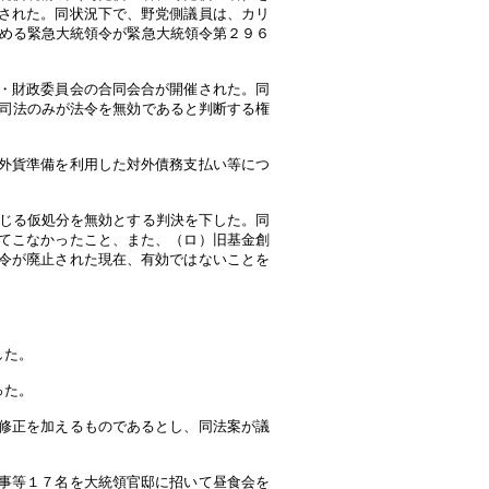
された。同状況下で、野党側議員は、カリ
定める緊急大統領令が緊急大統領令第２９６
・財政委員会の合同会合が開催された。同
、司法のみが法令を無効であると判断する権
外貨準備を利用した対外債務支払い等につ
命じる仮処分を無効とする判決を下した。同
てこなかったこと、また、（ロ）旧基金創
令が廃止された現在、有効ではないことを
した。
った。
修正を加えるものであるとし、同法案が議
事等１７名を大統領官邸に招いて昼食会を