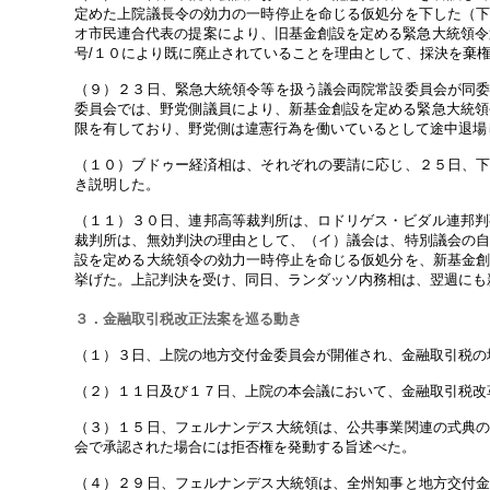
定めた上院議長令の効力の一時停止を命じる仮処分を下した（
オ市民連合代表の提案により、旧基金創設を定める緊急大統領令
号/１０により既に廃止されていることを理由として、採決を棄
（９）２３日、緊急大統領令等を扱う議会両院常設委員会が同
委員会では、野党側議員により、新基金創設を定める緊急大統領
限を有しており、野党側は違憲行為を働いているとして途中退場
（１０）ブドゥー経済相は、それぞれの要請に応じ、２５日、
き説明した。
（１１）３０日、連邦高等裁判所は、ロドリゲス・ビダル連邦判
裁判所は、無効判決の理由として、（イ）議会は、特別議会の
設を定める大統領令の効力一時停止を命じる仮処分を、新基金
挙げた。上記判決を受け、同日、ランダッソ内務相は、翌週にも
３．金融取引税改正法案を巡る動き
（１）３日、上院の地方交付金委員会が開催され、金融取引税の
（２）１１日及び１７日、上院の本会議において、金融取引税改
（３）１５日、フェルナンデス大統領は、公共事業関連の式典
会で承認された場合には拒否権を発動する旨述べた。
（４）２９日、フェルナンデス大統領は、全州知事と地方交付