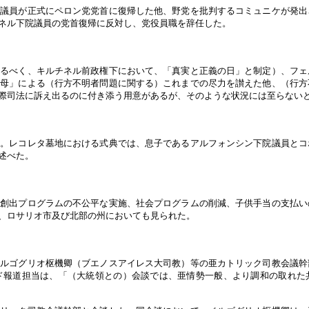
院議員が正式にペロン党党首に復帰した他、野党を批判するコミュニケが発出
ネル下院議員の党首復帰に反対し、党役員職を辞任した。
るべく、キルチネル前政権下において、「真実と正義の日」と制定）、フェ
祖母」による（行方不明者問題に関する）これまでの尽力を讃えた他、（行方
際司法に訴え出るのに付き添う用意があるが、そのような状況には至らない
。レコレタ墓地における式典では、息子であるアルフォンシン下院議員とコ
述べた。
創出プログラムの不公平な実施、社会プログラムの削減、子供手当の支払い
、ロサリオ市及び北部の州においても見られた。
ベルゴグリオ枢機卿（ブエノスアイレス大司教）等の亜カトリック司教会議幹
ド報道担当は、「（大統領との）会談では、亜情勢一般、より調和の取れた