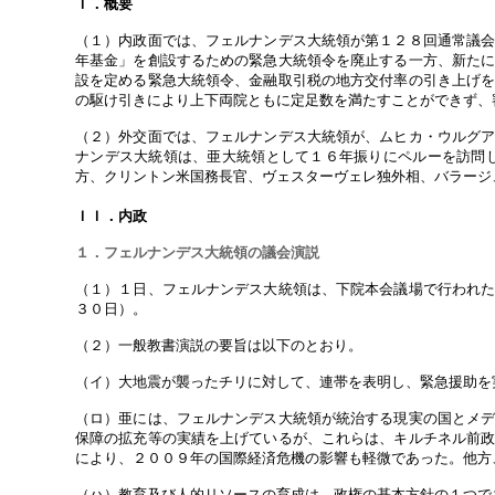
Ｉ．概要
（１）内政面では、フェルナンデス大統領が第１２８回通常議
年基金」を創設するための緊急大統領令を廃止する一方、新た
設を定める緊急大統領令、金融取引税の地方交付率の引き上げ
の駆け引きにより上下両院ともに定足数を満たすことができず、
（２）外交面では、フェルナンデス大統領が、ムヒカ・ウルグ
ナンデス大統領は、亜大統領として１６年振りにペルーを訪問
方、クリントン米国務長官、ヴェスターヴェレ独外相、バラージ
ＩＩ．内政
１．フェルナンデス大統領の議会演説
（１）１日、フェルナンデス大統領は、下院本会議場で行われ
３０日）。
（２）一般教書演説の要旨は以下のとおり。
（イ）大地震が襲ったチリに対して、連帯を表明し、緊急援助を
（ロ）亜には、フェルナンデス大統領が統治する現実の国とメ
保障の拡充等の実績を上げているが、これらは、キルチネル前
により、２００９年の国際経済危機の影響も軽微であった。他方
（ハ）教育及び人的リソースの育成は、政権の基本方針の１つで