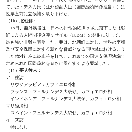
ていたトデスカ氏（亜外務副大臣（国際経済関係担当））は
投票直前に立候補を取り下げた。
（10）北朝鮮：
18日、亜外務省は、日本の排他的経済水域に落下した北朝
鮮による大陸間弾道弾ミサイル（ICBM）の発射に対して、
最も強い非難を表明した。亜は、北朝鮮に対し、世界の平和
及び安全保障に対する新たな脅威となる同地域におけるこう
した敵対行為に終止符を打ち、これまでの国連安保理決議で
定められた国際義務を直ちに履行するよう要請した。
（11）
要人往来
：
ア 往訪
サウジアラビア：カフィエロ外相
フランス：フェルナンデス大統領、カフィエロ外相
インドネシア：フェルナンデス大統領、カフィエロ外相、
マサ経済相
スペイン：フェルナンデス大統領、カフィエロ外相
イ 来訪
特になし