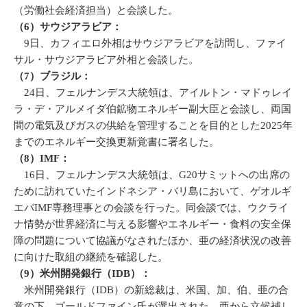
（労働社会経済担当）と会談した。
（6）サウジアラビア：
9日、カフィエロ外相はサウジアラビアを訪問し、ファイ
サル・サウジアラビア外相と会談した。
（7）ブラジル：
24日、フェルナンデス大統領は、アイルトン・マドゥレイ
ラ・デ・アルメイダ伯鉱物エネルギー副大臣と会談し、両国
間の電気及びガスの供給を管理することを目的とした2025年
までのエネルギー交換更新覚書に署名した。
（8）IMF：
16日、フェルナンデス大統領は、G20サミットへの出席の
ために訪れていたインドネシア・バリ島において、ゲオルギ
エバIMF専務理事との会談を行った。同会談では、ウクライ
ナ情勢が世界経済に与える影響やエネルギー・食料の安全保
障の問題について協議がなされたほか、亜の経済状況の改善
に向けた取組の継続を確認した。
（9）米州開発銀行（IDB）：
米州開発銀行（IDB）の新総裁は、米国、加、伯、亜の合
意の下、ゴールドファイン氏が選出された。亜から立候補し