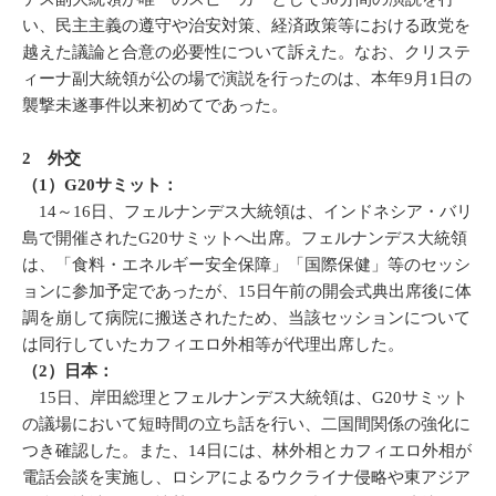
い、民主主義の遵守や治安対策、経済政策等における政党を
越えた議論と合意の必要性について訴えた。なお、クリステ
ィーナ副大統領が公の場で演説を行ったのは、本年9月1日の
襲撃未遂事件以来初めてであった。
2 外交
（1）G20サミット
：
14～16日、フェルナンデス大統領は、インドネシア・バリ
島で開催されたG20サミットへ出席。フェルナンデス大統領
は、「食料・エネルギー安全保障」「国際保健」等のセッシ
ョンに参加予定であったが、15日午前の開会式典出席後に体
調を崩して病院に搬送されたため、当該セッションについて
は同行していたカフィエロ外相等が代理出席した。
（2）日本：
15日、岸田総理とフェルナンデス大統領は、G20サミット
の議場において短時間の立ち話を行い、二国間関係の強化に
つき確認した。また、14日には、林外相とカフィエロ外相が
電話会談を実施し、ロシアによるウクライナ侵略や東アジア