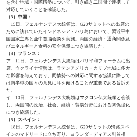
を含む地域・国際情勢について、引き続き二国間で連携して
対応していくことを確認した。
（3）中国：
15日、フェルナンデス大統領は、G20サミットへの出席の
ために訪れていたインドネシア・バリ島において、習近平中
国国家主席と亜中首脳会談を実施。両国の経済・通商関係及
びエネルギーと食料の安全保障につき協議した。
（4）フランス：
ア 11日、フェルナンデス大統領はパリ平和フォーラムに出
席。ウクライナ情勢は、ラテンアメリカ・カリブ地域に多大
な影響を与えており、同情勢への対応に関する協議に際して
は南半球の国々の意見に耳を傾けることが重要である旨訴え
た。
イ 10日、フェルナンデス大統領はマクロン仏大統領と会談
し、両国間の政治、社会、経済・貿易分野における関係強化
につき協議した。
（5）スペイン：
18日、フェルナンデス大統領は、G20サミットの帰路スペ
インのマドリードに立ち寄り、ヨランダ・ディアス副首相