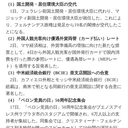
（1）
国土開発・居住環境大臣の交代
1日、フェラレシ前国土開発・居住環境大臣に代わり、マ
ジョッティ新国土開発・居住環境大臣が就任した。これによ
り、フェルナンデス政権は発足から19名の閣僚が交代したこ
とになる。
（2）外国人観光客向け優遇外貨両替（カード払い）レート
2日、マサ経済相は、外貨準備高の増強に向けた新たな措
置として、4日から外国人観光客が国外発行カードで国内消
費を行った際の参照レートに、優遇為替レート（MEPレー
ト）を適用する旨発表した。
（3）中米経済統合銀行（BCIE）亜支店開設への合意
2日、カフィエロ外相とモッシ中米経済統合銀行（BCIE）
総裁は、南米で初となる同銀行の亜支店開設に関する合意に
署名した。
（4）「ペロン党員の日」50周年記念集会
17日、「ペロン党員の日」50周年記念集会がブエノスアイ
レス州ラプラタ市のスタジアムで開催され、6万人以上の支
持者が集結した。同集会では、クリスティーナ・フェルナン
デス副大統領が唯一のスピーカーとして50分間の演説を行