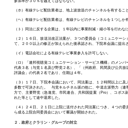
参加率が３０％を越えてはならない。
（ホ）有線テレビ配信業者は、地上波放送のチャンネルを有するこ
（ヘ）有線テレビ配信業者は、有線テレビのチャンネルを１つしか
（ト）同法に反する企業は、１年以内に事業削減・縮小等を行わな
（２）１６日、放送法改正法案が、３つの委員会（コミュニケーシ
て、２００以上の修正が加えられた後承認され、下院本会議に提出
（イ）電話会社による有線テレビ事業参入を許可しない。
（ロ）「連邦視聴覚コミュニケーション・サービス機構」のメンバ
代表３名（与党１名及び野党２名）、「（州政府、民間及び公共放
評議会」の代表２名であり、任期は４年。
（３）１７日、下院本会議において、同法案は、１２時間以上に及
多数で可決された。 与党キルチネル派の他に、中道左派勢力（連帯
方で、主要野党（急進党、市民連合、共和国提案（Pro）、コボス
れた等として途中退席した。
（４）２４日、２１日に上院に送付された同法案につき、４つの委
ら成る上院合同委員会において審議が開始された。
２．政府とクラリン・グループの対立