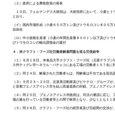
（２）政府による農牧政策の発表
１０日、フェルナンデス大統領は、大統領府において、小麦とトウ
とおり。
（イ）国内市場供給（小麦６５０万トン及びトウモロコシ８００万
自由化
（ロ）中小規模生産者（小麦の年間生産量８００トン以下及びトウ
びトウモロコシの輸出課徴金の還付
４．米クラフト・フーズ社労働者解雇問題を巡る労使紛争
（１）８月１８日、米食品大手クラフト・フーズ社（元亜テラブシ
ス州ティグレ市ヘネラル・パチェコにある工場の労働者１５７名に
（２）同２４日、解雇された労働者らは、同解雇は不当である旨抗
（３）９月２３～２５日、左派系活動家及びピケテロ・グループが
と首都ブエノスアイレス市を結ぶ高速道路の封鎖、ブエノスアイレ
（４）同２５日、ブエノスアイレス州政府は、司法の要請に応じ、
場占拠を行っている労働者等との間で衝突となり、少なくとも１１
（５）同２８日、クラフト・フーズ社の経営者及び労組間の交渉が