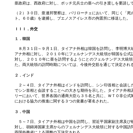
亜政府は、西政府に対し、ポッチ元兵士の亜への引き渡しを要請し
（２）３０日、亜連邦警察は、バリローチェにおいて、同じく「死
ト。６０歳）を逮捕し、ブエノスアイレス市の拘置所に移送した。
ＩＩＩ．外交
１．韓国
８月３１日～９月１日、タイアナ外相は韓国を訪問し、李明博大統
アナ外相に対し、２０１０年にフェルナンデス大統領が韓国を公式
対し、２０１０年に亜を訪問するようにとのフェルナンデス大統領
た。両大統領の訪問時期については、今後外交筋を通じて決定され
２．インド
２～４日、タイアナ外相はインドを訪問し、シン印首相と会談した
でシン首相と会談することへの大きな期待を示した。タイアナ外相
リーにおいて、世界各国の通商大臣ら３５名と共に、ＷＴＯ非公式
における協力の推進に関する３つの覚書が署名された。
３．中国
５～７日、タイアナ外相は中国を訪問し、習近平国家副主席及び楊
対し、胡錦涛国家主席からのフェルナンデス大統領に対する中国訪
両国外務省による調整の下決定される。