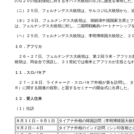
のＧ２０の役割強化に対するオバマ大統領の尽力に謝意を表明した
（ニ）２５日、フェルナンデス大統領は、サルコジ仏大統領から、
（ホ）２５日、フェルナンデス大統領は、胡錦濤中国国家主席とフ
は、フェルナンデス大統領に対し、二国間戦略的パートナーシップ
（ヘ）２５日、フェルナンデス大統領は、李明博韓国大統領と、２
１０．アフリカ
２６～２７日、フェルナンデス大統領は、第２回ラ米－アフリカ首
統領は、同会合で演説し、２１世紀では南米とアフリカが主役とな
１１．スロバキア
２７～２８日、ライチャーク・スロバキア外相が亜を訪問し、タ
Ｒ）に関する国連の役割」と題するセミナーの開会式に出席した。
１２．要人往来
（１）往訪
８月３１日～９月１日
タイアナ外相の韓国訪問（李明博韓国大統
９月２日～４日
タイアナ外相のインド訪問（シン印首相と