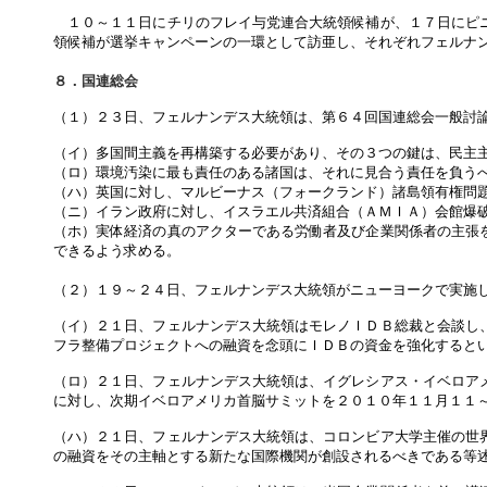
１０～１１日にチリのフレイ与党連合大統領候補が、１７日にピニ
領候補が選挙キャンペーンの一環として訪亜し、それぞれフェルナ
８．国連総会
（１）２３日、フェルナンデス大統領は、第６４回国連総会一般討
（イ）多国間主義を再構築する必要があり、その３つの鍵は、民主
（ロ）環境汚染に最も責任のある諸国は、それに見合う責任を負う
（ハ）英国に対し、マルビーナス（フォークランド）諸島領有権問
（ニ）イラン政府に対し、イスラエル共済組合（ＡＭＩＡ）会館爆
（ホ）実体経済の真のアクターである労働者及び企業関係者の主張
できるよう求める。
（２）１９～２４日、フェルナンデス大統領がニューヨークで実施
（イ）２１日、フェルナンデス大統領はモレノＩＤＢ総裁と会談し
フラ整備プロジェクトへの融資を念頭にＩＤＢの資金を強化すると
（ロ）２１日、フェルナンデス大統領は、イグレシアス・イベロア
に対し、次期イベロアメリカ首脳サミットを２０１０年１１月１１
（ハ）２１日、フェルナンデス大統領は、コロンビア大学主催の世
の融資をその主軸とする新たな国際機関が創設されるべきである等