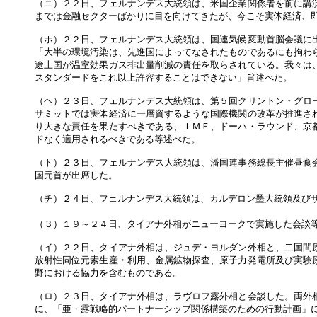
（ニ）２２日、フェルナンデス大統領は、米国企業関係者を前に講
までは金融セクターばかりに目を向けてきたが、今こそ実体経済、
（ホ）２２日、フェルナンデス大統領は、国連気候変動首脳会議に
「大半の環境汚染は、先進国によってなされたものであるにも拘わ
途上国が温室効果ガス排出量削減の責任を取らされている。我々は
スタンダードをこれ以上許容することはできない」旨述べた。
（ヘ）２３日、フェルナンデス大統領は、第５回クリントン・グロ
サミットでは実体経済に一層資するような国際機関の改革が推進さ
り大きな責任を果たすべきである、ＩＭＦ、ドーハ・ラウンド、京
ドなく適用されるべきである等述べた。
（ト）２３日、フェルナンデス大統領は、潘国連事務総長主催昼食
国元首が出席した。
（チ）２４日、フェルナンデス大統領は、カルデロン墨大統領及び
（３）１９～２４日、タイアナ外相がニューヨークで実施した会談
（イ）２２日、タイアナ外相は、ジュデ・ヨルダン外相と、二国間
放射性同位元素生産・利用、金属鉱物探査、原子力発電所及び実験
野における協力を含むものである。
（ロ）２３日、タイアナ外相は、ラヴロフ露外相と会談した。両外
に、「亜・露戦略的パートナーシップ関係構築のための行動計画」