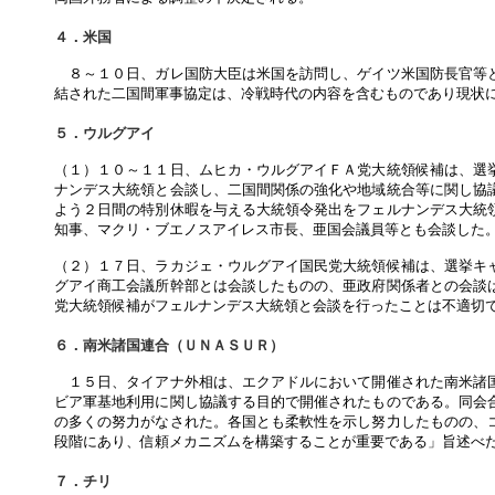
４．米国
８～１０日、ガレ国防大臣は米国を訪問し、ゲイツ米国防長官等と
結された二国間軍事協定は、冷戦時代の内容を含むものであり現状
５．ウルグアイ
（１）１０～１１日、ムヒカ・ウルグアイＦＡ党大統領候補は、選
ナンデス大統領と会談し、二国間関係の強化や地域統合等に関し協
よう２日間の特別休暇を与える大統領令発出をフェルナンデス大統
知事、マクリ・ブエノスアイレス市長、亜国会議員等とも会談した
（２）１７日、ラカジェ・ウルグアイ国民党大統領候補は、選挙キ
グアイ商工会議所幹部とは会談したものの、亜政府関係者との会談
党大統領候補がフェルナンデス大統領と会談を行ったことは不適切
６．南米諸国連合（ＵＮＡＳＵＲ）
１５日、タイアナ外相は、エクアドルにおいて開催された南米諸国
ビア軍基地利用に関し協議する目的で開催されたものである。同会
の多くの努力がなされた。各国とも柔軟性を示し努力したものの、
段階にあり、信頼メカニズムを構築することが重要である」旨述べ
７．チリ