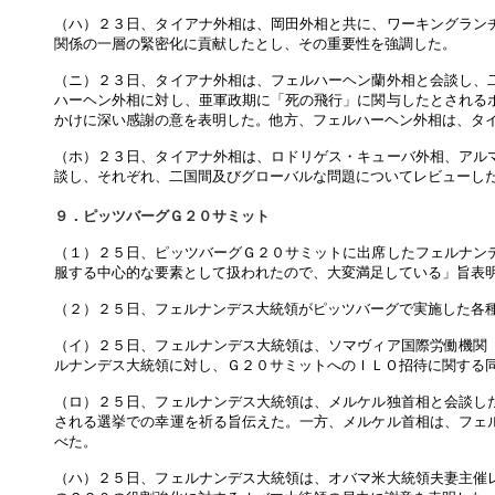
（ハ）２３日、タイアナ外相は、岡田外相と共に、ワーキングラン
関係の一層の緊密化に貢献したとし、その重要性を強調した。
（ニ）２３日、タイアナ外相は、フェルハーヘン蘭外相と会談し、
ハーヘン外相に対し、亜軍政期に「死の飛行」に関与したとされる
かけに深い感謝の意を表明した。他方、フェルハーヘン外相は、タ
（ホ）２３日、タイアナ外相は、ロドリゲス・キューバ外相、アル
談し、それぞれ、二国間及びグローバルな問題についてレビューし
９．ピッツバーグＧ２０サミット
（１）２５日、ピッツバーグＧ２０サミットに出席したフェルナン
服する中心的な要素として扱われたので、大変満足している」旨表
（２）２５日、フェルナンデス大統領がピッツバーグで実施した各
（イ）２５日、フェルナンデス大統領は、ソマヴィア国際労働機関
ルナンデス大統領に対し、Ｇ２０サミットへのＩＬＯ招待に関する
（ロ）２５日、フェルナンデス大統領は、メルケル独首相と会談し
される選挙での幸運を祈る旨伝えた。一方、メルケル首相は、フェ
べた。
（ハ）２５日、フェルナンデス大統領は、オバマ米大統領夫妻主催