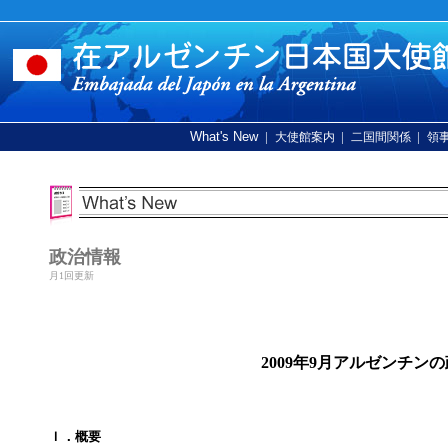
What's New
|
|
|
大使館案内
二国間関係
領
政治情報
月1回更新
2009年9月アルゼンチ
Ｉ．概要