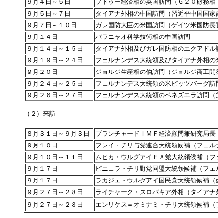
９月４日～５日
ブドゥー経済相の英国訪問（Ｇ２０財務相
９月５日～７日
タイアナ外相の中国訪問（習近平中国国家
９月７日～１０日
ガレ国防大臣の米国訪問（ゲイツ米国防長
９月１４日
バラニャオ科学技術相の中国訪問
９月１４日～１５日
タイアナ外相及びガレ国防相のエクアドル
９月１９日～２４日
フェルナンデス大統領及びタイアナ外相の
９月２０日
ジョルジ生産相の伯訪問（ジョルジ商工開
９月２４日～２５日
フェルナンデス大統領の米ピッツバーグ訪
９月２６日～２７日
フェルナンデス大統領のベネズエラ訪問（
（２）来訪
８月３１日～９月３日
ブランチャードＩＭＦ経済顧問兼研究局長
９月１０日
フレイ・チリ与党連合大統領候補（フェル
９月１０日～１１日
ムヒカ・ウルグアイＦＡ党大統領候補（フ
９月１７日
ピニェラ・チリ野党同盟大統領候補（フェ
９月１７日
ラカジェ・ウルグアイ国民党大統領候補（
９月２７日～２８日
ライチャーク・スロバキア外相（タイアナ
９月２７日～２８日
エンリケス＝オミナミ・チリ大統領候補（