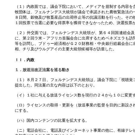
（１）内政面では、議会下院において、メディアを規制する内容を
牧団体は、フェルナンデス大統領が議会で承認された農牧緊急法の
８日間、穀物及び牧畜産品の出荷停止等の抗議活動を行った。その
１回投票で当選に必要な得票率を獲得できなかったため、決選投票
（２）外交面では、フェルナンデス大統領が、第６４回国連総会及
に、第２回ラ米－アフリカ首脳会合に出席するためベネズエラも訪
等を訪問し、ブドゥー経済相がＧ２０財務相・中央銀行総裁会合に
相、チリ及びウルグアイの主要大統領候補等が訪亜した。
ＩＩ．内政
１．放送法改正法案を巡る動き
（１）８月２７日、フェルナンデス大統領は、議会下院に「視聴覚
提出した。同法案の主な内容は以下のとおり。
（イ）１社に与える放送ライセンス数を現行の２４から１０に変更
（ロ）ライセンスの取得・更新を（放送事業の監督を目的に新設さ
にする。
（ハ）国内コンテンツの比重を拡大する。
（ニ）電話会社に、電話及びインターネット事業の他に、有線テレ