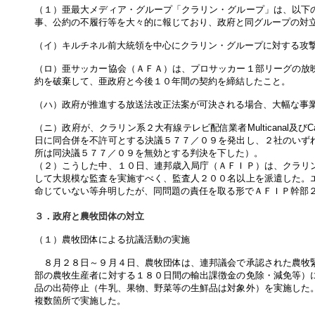
（１）亜最大メディア・グループ「クラリン・グループ」は、以下
事、公約の不履行等を大々的に報じており、政府と同グループの対
（イ）キルチネル前大統領を中心にクラリン・グループに対する攻
（ロ）亜サッカー協会（ＡＦＡ）は、プロサッカー１部リーグの放
約を破棄して、亜政府と今後１０年間の契約を締結したこと。
（ハ）政府が推進する放送法改正法案が可決される場合、大幅な事
（ニ）政府が、クラリン系２大有線テレビ配信業者Multicanal及びC
日に同合併を不許可とする決議５７７／０９を発出し、２社のいず
所は同決議５７７／０９を無効とする判決を下した）。
（２）こうした中、１０日、連邦歳入局庁（ＡＦＩＰ）は、クラリ
して大規模な監査を実施すべく、監査人２００名以上を派遣した。
命じていない等弁明したが、同問題の責任を取る形でＡＦＩＰ幹部
３．政府と農牧団体の対立
（１）農牧団体による抗議活動の実施
８月２８日～９月４日、農牧団体は、連邦議会で承認された農牧緊
部の農牧生産者に対する１８０日間の輸出課徴金の免除・減免等）
品の出荷停止（牛乳、果物、野菜等の生鮮品は対象外）を実施した
複数箇所で実施した。