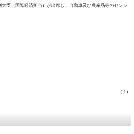
務副大臣（国際経済担当）が出席し，自動車及び農産品等のセンシ
(了)