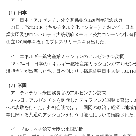
（1）日本
：
ア 日本・アルゼンチン外交関係樹立120周年記念式典
21日，当地CCK（キルチネル文化センター）において，日本
業大臣及びロンバルティ大統領府メディア公共コンテンツ担当長
樹立120周年を祝するプレスリリースを発出した。
イ エネルギー鉱物産業ミッションのアルゼンチン訪問
18～24日，日本のエネルギー鉱物産業ミッションがアルゼン
済担当）が出席した他，日本側より，福嶌駐亜日本大使，JETR
（2）
米国
：
ア ティラソン米国務長官のアルゼンチン訪問
3～5日，アルゼンチンを訪問したティラソン米国務長官は，
への表敬を行った。外相会談では，二国間の政治，経済，地域
等に関する共通のアクションを行う可能性について議論された
イ ブルリッチ治安大臣の米国訪問