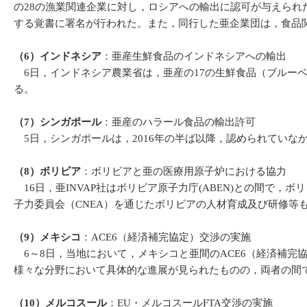
の28の漁業関連企業に対し，ロシアへの輸出に認可が与えられた
する覚書に署名が行われた。また，同行した亜企業団は，食品関連
（6）インドネシア
：亜産生鮮食品のインドネシアへの輸出
6日，インドネシア農業省は，亜産の17の生鮮食品（ブルーベ
る。
（7）シンガポール
：亜産のハラール食品の輸出許可
5日，シンガポールは，2016年の半ば以降，認められていな
（8）ボリビア
：ボリビアと亜の医療用原子炉における協力
16日，亜INVAP社はボリビア原子力庁(ABEN)との間で
子力委員会（CNEA）を通じたボリビアの人材育成及び研修等
（9）メキシコ
：ACE6（経済補完協定）交渉の実施
6～8日，当地において，メキシコと亜間のACE6（経済補
様々な分野において具体的な進展が見られたものの，両者の間
（10）メルコスール
：EU・メルコスールFTA交渉の実施