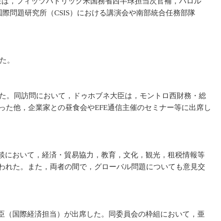
臣は，フィッツパトリック米国務省西半球担当次官補，ハロル
際問題研究所（CSIS）における講演会や南部統合任務部隊
した。
した。同訪問において，ドゥホブネ大臣は，モントロ西財務・総
った他，企業家との昼食会やEFE通信主催のセミナー等に出席し
談において，経済・貿易協力，教育，文化，観光，租税情報等
行われた。また，両者の間で，グローバル問題についても意見交
臣（国際経済担当）が出席した。同委員会の枠組において，亜