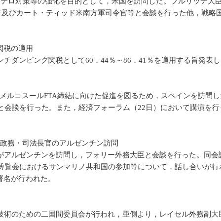
・テロ対策等の強化を目的として，米国を訪問した。ブルリッチ大
代行及びカート・ティッド米南方軍司令官等と会談を行った他，戦略国
関税の適用
ダンピング関税として60．44％～86．41％を適用する旨発表
・メルコスールFTA締結に向けた促進を図るため，スペインを訪問
）と会談を行った。また，経済フォーラム（22日）において講演を行
政務・司法長官のアルゼンチン訪問
がアルゼンチンを訪問し，フォリー外務大臣と会談を行った。同会
定博覧会におけるサンマリノ共和国の参加等について，話し合いが
署名が行われた。
技術のための二国間委員会が行われ，亜側より，レイセル外務副大