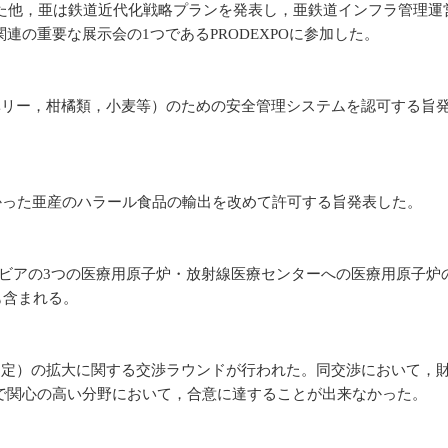
他，亜は鉄道近代化戦略プランを発表し，亜鉄道インフラ管理運営公
の重要な展示会の1つであるPRODEXPOに参加した。
リー，柑橘類，小麦等）のための安全管理システムを認可する旨発
かった亜産のハラール食品の輸出を改めて許可する旨発表した。
，ボリビアの3つの医療用原子炉・放射線医療センターへの医療用原
も含まれる。
完協定）の拡大に関する交渉ラウンドが行われた。同交渉において，
で関心の高い分野において，合意に達することが出来なかった。