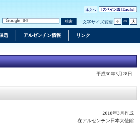
| スペイン語 |
Español
本文へ
大
検索
中
文字サイズ変更
小
課題
アルゼンチン情報
リンク
平成30年3月28日
2018年3月作成
在アルゼンチン日本大使館