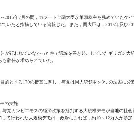
8月～2015年7月の間，カプート金融大臣が筆頭株主を務めていた
いたと指摘している旨報じた。また，同大臣は，2015年及び201
産申告が行われていなかった件で議論を巻き起こしていたギリガン大
らも辞任が求められていた。
目的とする170の措置に関し，与党は同大統領令を3つの法案に分割
モの実施
，与党カンビエモスの経済政策を批判する大規模デモが当地の社会
加して行われた大規模デモは，政府によれば，約10～12万人が参加