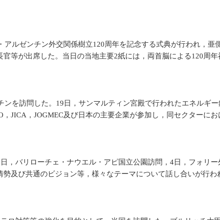
・アルゼンチン外交関係樹立120周年を記念する式典が行われ，
官等が出席した。当日の当地主要2紙には，両首脳による120周
チンを訪問した。19日，サンマルティン宮殿で行われたエネルギ
O，JICA，JOGMEC及び日本の主要企業が参加し，同セクター
3日，バリローチェ・ナウエル・アピ国立公園訪問，4日，フォリー
情勢及び共通のビジョン等，様々なテーマについて話し合いが行わ
。