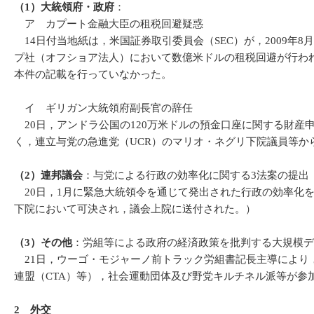
（1）大統領府・政府
：
ア カプート金融大臣の租税回避疑惑
14日付当地紙は，米国証券取引委員会（SEC）が，2009年
プ社（オフショア法人）において数億米ドルの租税回避が行われて
本件の記載を行っていなかった。
イ ギリガン大統領府副長官の辞任
20日，アンドラ公国の120万米ドルの預金口座に関する財
く，連立与党の急進党（UCR）のマリオ・ネグリ下院議員等か
（2）連邦議会
：与党による行政の効率化に関する3法案の提出
20日，1月に緊急大統領令を通じて発出された行政の効率化を
下院において可決され，議会上院に送付された。）
（3）その他
：労組等による政府の経済政策を批判する大規模デ
21日，ウーゴ・モジャーノ前トラック労組書記長主導により
連盟（CTA）等），社会運動団体及び野党キルチネル派等が参
2 外交