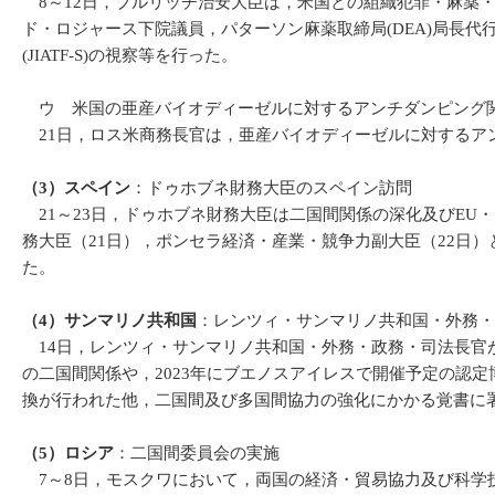
8～12日，ブルリッチ治安大臣は，米国との組織犯罪・麻薬
ド・ロジャース下院議員，パターソン麻薬取締局(DEA)局長
(JIATF-S)の視察等を行った。
ウ 米国の亜産バイオディーゼルに対するアンチダンピング
21日，ロス米商務長官は，亜産バイオディーゼルに対するアンチ
（3）スペイン
：ドゥホブネ財務大臣のスペイン訪問
21～23日，ドゥホブネ財務大臣は二国間関係の深化及びEU
務大臣（21日），ポンセラ経済・産業・競争力副大臣（22日
た。
（4）サンマリノ共和国
：レンツィ・サンマリノ共和国・外務・
14日，レンツィ・サンマリノ共和国・外務・政務・司法長官
の二国間関係や，2023年にブエノスアイレスで開催予定の認
換が行われた他，二国間及び多国間協力の強化にかかる覚書に
（5）ロシア
：二国間委員会の実施
7～8日，モスクワにおいて，両国の経済・貿易協力及び科学