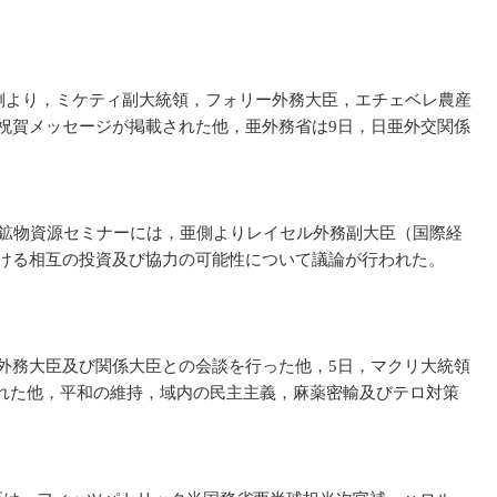
亜側より，ミケティ副大統領，フォリー外務大臣，エチェベレ農産
年祝賀メッセージが掲載された他，亜外務省は9日，日亜外交関係
ー鉱物資源セミナーには，亜側よりレイセル外務副大臣（国際経
における相互の投資及び協力の可能性について議論が行われた。
外務大臣及び関係大臣との会談を行った他，5日，マクリ大統領
れた他，平和の維持，域内の民主主義，麻薬密輸及びテロ対策