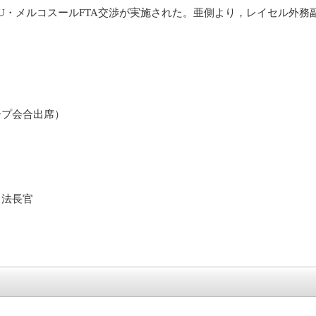
EU・メルコスールFTA交渉が実施された。亜側より，レイセル外
。
プ会合出席）
法長官