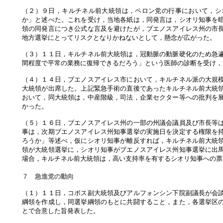
（２）９日，キルチネル前大統領は，ペロン党の行事において，シ
か」と述べた。これを受け，当地各紙は，同発言は，シオリ知事を
領の同発言につき公式な言及を避けたが，ブエノスアイレス州の市
地方選挙にとってリスクとなりかねないとして，懸念が広がった。
（３）１１日，キルチネル前大統領は，冠動脈の動脈硬化のため急
間程度で平常の業務に復帰できるだろう」という医師の診断を受け，
（４）１４日，ブエノスアイレス市において，キルチネル派の大規
大統領が出席した。上記緊急手術の直後であったキルチネル前大統
おいて，同大統領は，中産階級，司法，企業セクター等への批判を
かった。
（５）１６日，ブエノスアイレス州の一部の州議会議員及び市長等
事は，次期ブエノスアイレス州知事選挙の実施日を決定する権限を
ろうか」等述べ，仮にシオリ知事が離反すれば，キルチネル前大統
領が大統領選挙に，シオリ知事がブエノスアイレス州知事選挙に出
場合，キルチネル前大統領は，高い支持率を有するシオリ知事への票
７ 急進党の動向
（１）１１日，コボス副大統領及びアルフォンシン下院副議長が会
綱領を作成し，同選挙綱領のもとに共闘すること，また，各選挙区
とで合意した旨発表した。