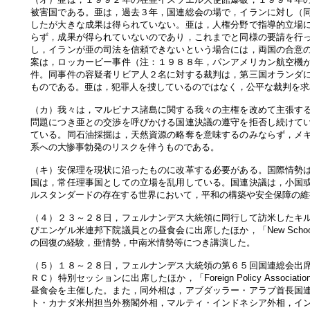
被害国である。亜は，過去３年，国連総会の場で，イランに対し（
したが大きな成果は得られていない。亜は，人権分野で指導的立場
らず，成果が得られていないのであり，これまでと同様の要請を行
し，イランが亜の司法を信頼できないという場合には，両国の合意
案は，ロッカービー事件（注：１９８８年，パンアメリカン航空機
件。同事件の容疑者リビア人２名に対する裁判は，第三国オランダ
ものである。亜は，犯罪人を捜しているのではなく，公平な裁判を求
（カ）我々は，マルビナス諸島に関する我々の主権を改めて主張す
問題につき亜との交渉を呼びかける国連決議の遵守を拒否し続けて
ている。同石油採掘は，天然資源の略奪を意味するのみならず，メ
系への大惨事勃発のリスクを伴うものである。
（キ）安保理を現状に沿ったものに改革する必要がある。国際情勢
国は，常任理事国としての立場を乱用している。国連決議は，小国
ルスタンダードの存在する世界において，平和の構築や安全保障の維
（４）２３～２８日，フェルナンデス大統領に同行して訪米したキ
びエンゲル米連邦下院議員との昼食会に出席したほか，「New School
の回復の経験，亜情勢，中南米情勢等につき講演した。
（５）１８～２８日，フェルナンデス大統領の第６５回国連総会出
ＲＣ）特別セッションに出席したほか，「Foreign Policy Ass
昼食会を主催した。また，同外相は，アブダッラー・アラブ首長国
ト・カナダ米州担当外務閣外相，マルティ・インドネシア外相，イ