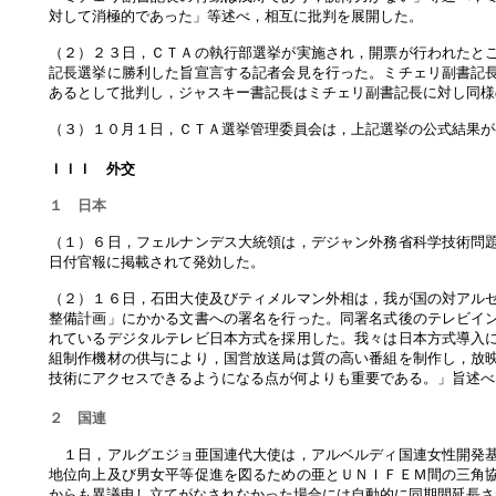
対して消極的であった」等述べ，相互に批判を展開した。
（２）２３日，ＣＴＡの執行部選挙が実施され，開票が行われたと
記長選挙に勝利した旨宣言する記者会見を行った。ミチェリ副書記
あるとして批判し，ジャスキー書記長はミチェリ副書記長に対し同様
（３）１０月１日，ＣＴＡ選挙管理委員会は，上記選挙の公式結果が
ＩＩＩ 外交
１ 日本
（１）６日，フェルナンデス大統領は，デジャン外務省科学技術問
日付官報に掲載されて発効した。
（２）１６日，石田大使及びティメルマン外相は，我が国の対アル
整備計画」にかかる文書への署名を行った。同署名式後のテレビイ
れているデジタルテレビ日本方式を採用した。我々は日本方式導入
組制作機材の供与により，国営放送局は質の高い番組を制作し，放
技術にアクセスできるようになる点が何よりも重要である。」旨述べ
２ 国連
１日，アルグエジョ亜国連代大使は，アルベルディ国連女性開発基
地位向上及び男女平等促進を図るための亜とＵＮＩＦＥＭ間の三角
からも異議申し立てがなされなかった場合には自動的に同期間延長さ