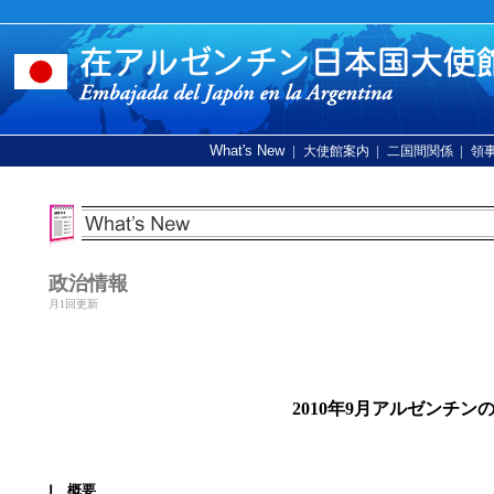
What's New
|
|
|
大使館案内
二国間関係
領
政治情報
月1回更新
2010年9月アルゼンチ
Ⅰ 概要