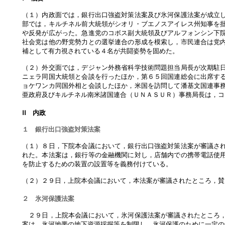
（１）内政面では，銀行出口強盗対策法案及び氷河保護法案が成立
部では，キルチネル前大統領がシオリ・ブエノスアイレス州知事を
や反発が広がった。急進党のコボス副大統領及びアルフォンシン下
社会党は他の野党勢力との選挙連合の形成を模索し，市民連合は党
補として有力視されている４名が共闘姿勢を固めた。
（２）外交面では，デジャン外務省科学技術問題担当局長が次期駐
ニェラ同国大統領と会談を行ったほか，第６５回国連総会に出席す
ョケワンカ同国外相と会談したほか，米国を訪問して潘基文国連事
亜政府及びキルチネル南米諸国連合（ＵＮＡＳＵＲ）事務局長は，コ
ⅠⅠ 内政
１ 銀行出口強盗対策法案
（１）８日，下院本会議において，銀行出口強盗対策法案が審議さ
れた。本法案は，銀行等の金融機関に対し，店舗内での携帯電話使
を防止するための装置の設置等を義務付けている。
（２）２９日，上院本会議において，本法案が審議されたところ，賛
２ 氷河保護法案
２９日，上院本会議において，氷河保護法案が審議されたところ，
案は，氷河地帯の地下資源採掘等を制限し，氷河保護のために一定の