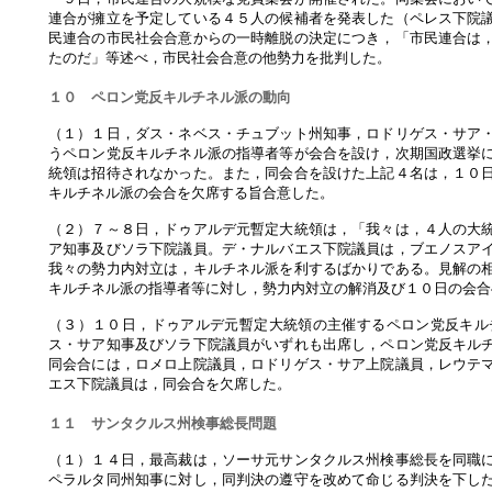
連合が擁立を予定している４５人の候補者を発表した（ペレス下院
民連合の市民社会合意からの一時離脱の決定につき，「市民連合は
たのだ」等述べ，市民社会合意の他勢力を批判した。
１０ ペロン党反キルチネル派の動向
（１）１日，ダス・ネベス・チュブット州知事，ロドリゲス・サア
うペロン党反キルチネル派の指導者等が会合を設け，次期国政選挙
統領は招待されなかった。また，同会合を設けた上記４名は，１０
キルチネル派の会合を欠席する旨合意した。
（２）７～８日，ドゥアルデ元暫定大統領は，「我々は，４人の大
ア知事及びソラ下院議員。デ・ナルバエス下院議員は，ブエノスア
我々の勢力内対立は，キルチネル派を利するばかりである。見解の
キルチネル派の指導者等に対し，勢力内対立の解消及び１０日の会合
（３）１０日，ドゥアルデ元暫定大統領の主催するペロン党反キル
ス・サア知事及びソラ下院議員がいずれも出席し，ペロン党反キル
同会合には，ロメロ上院議員，ロドリゲス・サア上院議員，レウテ
エス下院議員は，同会合を欠席した。
１１ サンタクルス州検事総長問題
（１）１４日，最高裁は，ソーサ元サンタクルス州検事総長を同職
ペラルタ同州知事に対し，同判決の遵守を改めて命じる判決を下し