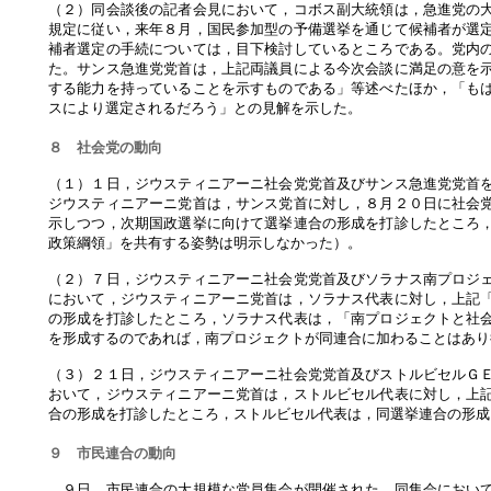
（２）同会談後の記者会見において，コボス副大統領は，急進党の
規定に従い，来年８月，国民参加型の予備選挙を通じて候補者が選
補者選定の手続については，目下検討しているところである。党内
た。サンス急進党党首は，上記両議員による今次会談に満足の意を
する能力を持っていることを示すものである」等述べたほか，「も
スにより選定されるだろう」との見解を示した。
８ 社会党の動向
（１）１日，ジウスティニアーニ社会党党首及びサンス急進党党首
ジウスティニアーニ党首は，サンス党首に対し，８月２０日に社会
示しつつ，次期国政選挙に向けて選挙連合の形成を打診したところ
政策綱領」を共有する姿勢は明示しなかった）。
（２）７日，ジウスティニアーニ社会党党首及びソラナス南プロジ
において，ジウスティニアーニ党首は，ソラナス代表に対し，上記
の形成を打診したところ，ソラナス代表は，「南プロジェクトと社
を形成するのであれば，南プロジェクトが同連合に加わることはあり
（３）２１日，ジウスティニアーニ社会党党首及びストルビセルＧ
おいて，ジウスティニアーニ党首は，ストルビセル代表に対し，上
合の形成を打診したところ，ストルビセル代表は，同選挙連合の形成
９ 市民連合の動向
９日，市民連合の大規模な党員集会が開催された。同集会において