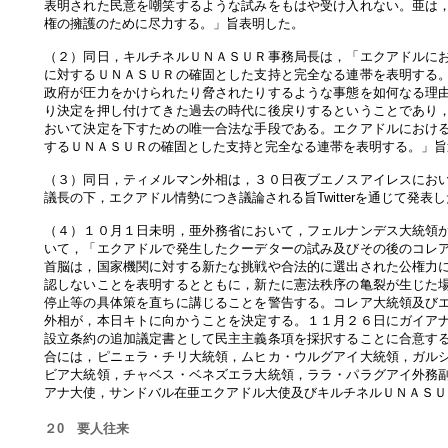
表明された民意を嘲笑するような試みをもはや受け入れない。亜は
権の擁護のために尽力する。」旨表明した。
（２）同日，キルチネルＵＮＡＳＵＲ事務局長は，「エクアドルに
に対するＵＮＡＳＵＲの確固とした支持と完全なる連帯を表明する
政府が圧力をかけられたり脅されたりするような事態を如何なる理
り決定を押し付けてきた過去の時代に後戻りするということであり
おいて決定を下すための唯一合法な手段である。エクアドルにおけ
するＵＮＡＳＵＲの確固とした支持と完全なる連帯を表明する。」旨
（３）同日，ティメルマン外相は，３０日夜ブエノスアイレスにお
議長の下，エクアドル情勢につき議論される旨Twitterを通じて発表
（４）１０月１日未明，亜外務省において，フェルナンデス大統領
いて，「エクアドルで発生したクーデターの試み及びその後のコレ
首脳は，国家機関に対する新たな挑戦や合法的に選出された公権力
認しないことを表明するとともに，新たに憲法秩序の亀裂が生じた
停止等の具体策を直ちに講じることを警告する。コレア大統領及び
外相が，本日キトに向かうことを決定する。１１月２６日にガイア
設立条約の追加議定書として民主主義条項を採択することに合意す
合には，ピニェラ・チリ大統領，ムヒカ・ウルグアイ大統領，ガル
ビア大統領，チャベス・ベネズエラ大統領，ララ・パラグアイ外務
アナ大使，サンドバル在亜エクアドル大使及びキルチネルＵＮＡＳＵ
２0 要人往来