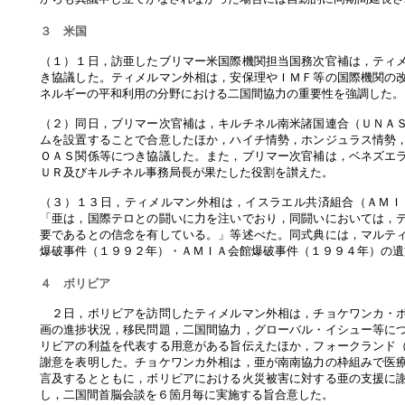
３ 米国
（１）１日，訪亜したブリマー米国際機関担当国務次官補は，ティ
き協議した。ティメルマン外相は，安保理やＩＭＦ等の国際機関の
ネルギーの平和利用の分野における二国間協力の重要性を強調した。
（２）同日，ブリマー次官補は，キルチネル南米諸国連合（ＵＮＡ
ムを設置することで合意したほか，ハイチ情勢，ホンジュラス情勢
ＯＡＳ関係等につき協議した。また，ブリマー次官補は，ベネズエ
ＵＲ及びキルチネル事務局長が果たした役割を讃えた。
（３）１３日，ティメルマン外相は，イスラエル共済組合（ＡＭＩ
「亜は，国際テロとの闘いに力を注いでおり，同闘いにおいては，
要であるとの信念を有している。」等述べた。同式典には，マルテ
爆破事件（１９９２年）・ＡＭＩＡ会館爆破事件（１９９４年）の遺
４ ボリビア
２日，ボリビアを訪問したティメルマン外相は，チョケワンカ・ボ
画の進捗状況，移民問題，二国間協力，グローバル・イシュー等に
リビアの利益を代表する用意がある旨伝えたほか，フォークランド
謝意を表明した。チョケワンカ外相は，亜が南南協力の枠組みで医
言及するとともに，ボリビアにおける火災被害に対する亜の支援に
し，二国間首脳会談を６箇月毎に実施する旨合意した。