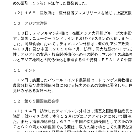
めの薬剤（１５箱）を送付した旨発表した。
（２）１６日，亜政府は，亜外務省プレスリリースを通じ，上記支援
１０ アジア大洋州
１０日，ティメルマン外相は，在亜アジア大洋州グループ大使昼
ア，韓国，ニュージーランド，インド及びパキスタンの大使，また
した。同昼食会において，ティメルマン外相は，亜の対アジア政策
年１０月）及び中国（２０１０年７月）訪問，同大統領のベトナム
性，アジアとの貿易・投資関係強化への亜の関心，マルビナス諸島
ルとアジア地域との関係強化を推進する亜の姿勢，ＦＥＡＬＡＣ中南
１１ インド
１２日，訪亜し
たパワール・インド農業相は，ドミンゲス農牧相
農業分野及び農業関係分野における協力のための覚書に署名した。
見込みがある旨述べた。
１２ 第６５回国連総会等
（１）１４日，訪米したティメルマン外相は，潘基文国連事務総長
議題，対ハイチ支援，本年１２月にブエノスアイレスにおいて開催
た。また，潘事務総長は，Ｇ７７＋中国の次期議長国としての亜の
７とＧ２０両方の加盟国である亜は，双方の架け橋としての重要な