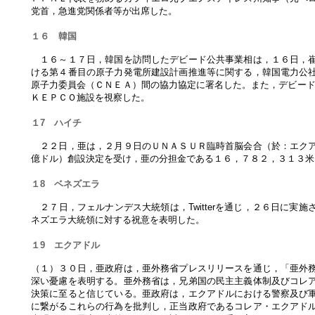
党首，急進党関係者等が出席した。
１６ 韓国
１６～１７日，韓国を訪問したデビード公共事業相は，１６日，崔
ける第４番目の原子力発電所建設計画推進等に関する，韓国電力公
原子力委員会（ＣＮＥＡ）間の協力協定に署名した。また，デビード公共事
ＫＥＰＣＯ施設を視察した。
１7 ハイチ
２２日，亜は，２月９日のＵＮＡＳＵＲ臨時首脳会合（於：エクア
億ドル）創設決定を受け，亜の分担金である１６，７８２，３１３米
１8 ベネズエラ
２７日，フェルナンデス大統領は，Twitterを通じ，２６日に実
ネズエラ大統領に対する祝意を表明した。
１9
エクアドル
（１）３０日，亜政府は，亜外務省プレスリリースを通じ，「亜外
深い憂慮を表明する。亜外務省は，兄弟国の民主主義体制及びコレ
決策に至ると信じている。亜政府は，エクアドルにおける警察及び
に繋がるこれらの行為を批判し，正当政府であるコレア・エクアド