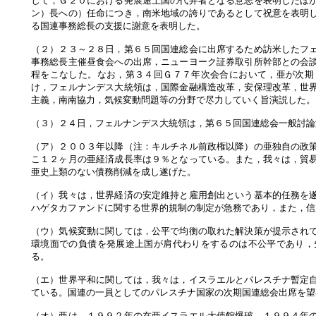
して，Ｇ２０における発展途上国の代弁者となる意志を表明したほ
ン）長への）任命につき，南米地域の誇りであるとして祝意を表明
る国連事務総長の支援に謝意を表明した。
（２）２３～２８日，第６５回国連総会に出席するため訪米したフ
事務総長主催昼食会への出席，ニューヨーク証券取引所幹部との会
程をこなした。なお，第３４回Ｇ７７年次会合において，亜が次期
け，フェルナンデス大統領は，国際金融構造改革，安保理改革，世
主義，南南協力，気候変動問題等の分野で尽力していく旨演説した。
（３）２４日，フェルナンデス大統領は，第６５回国連総会一般討論
（ア）２００３年以降（注：キルチネル前政権以降）の亜独自の政
こ１２ヶ月の亜経済成長率は９％となっている。また，我々は，貿
亜史上類のない債務削減を成し遂げた。
（イ）我々は，世界経済の安定維持と雇用創出という基本的任務を
ハゲタカファンドに関する世界的規制の制定が急務であり，また，信
（ウ）気候変動に関しては，公平で均衡の取れた解決策が提示され
環境面での負債を発展途上国が肩代わりをするのは不公平であり，
る。
（エ）世界平和に関しては，我々は，イスラエルとパレスチナ暫定
ている。国連の一員としてのパレスチナ国家の次期国連総会出席を望
（オ）亜は，１９９２年の在亜イスラエル大使館爆破，１９９４年