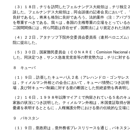
（３）１８日，チリを訪問したフェルナンデス大統領は，チリ独立
談した。フェルナンデス大統領は，同会談後の記者会見において，
良好であるし，将来も格別に良好であろう。法的案件（注：アパブ
を尊重すべきである。我々は，各国の主権尊重の立場をとっている
二国間関係には，何ら問題は存在せず，国際法により規定された法的
（４）２２日，アタナソフ下院外交委員会委員長（連邦ペロニズム
院に提出した。
（５）３０日，国家難民委員会（ＣＯＮＡＲＥ：Comision Nacional
した。同決定つき，サンス急進党党首等の野党勢力は，チリに対する
８ キューバ
（１）９日，訪亜したキューバ人２名（アレハンドロ・ゴンサレス
は，ティメルマン外相との会合において，キューバ情勢につき説明
場，及び対キューバ制裁に対する亜の断固とした拒絶姿勢を再表明し
（２）１６日，１９９８年以降マイアミで拘留されている５名のキ
家族の状況につき説明した。ティメルマン外相は，米国査証取得が
憂慮を表明するとともに，人権擁護分野における亜の伝統的な立場に
９ パキスタン
（１）９日，亜政府は，亜外務省プレスリリースを通じ，パキスタ