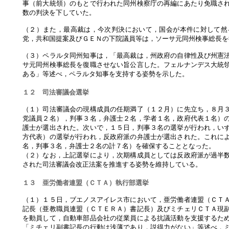
事（前大統領）のもとで行われた同州検察庁の再編にあたり免職さ
数の判決を下していた。
（２）また，最高裁は，今次判決において，国会が本件に対して然
党，共和国提案及びＧＥＮの下院議員等は，ソーサ元同州検事総長を
（３）ペラルタ同州知事は，「最高裁は，州政府の自律性及び州憲
サ元同州検事総長を復職させない旨公言した。フェルナンデス大統
ある」等述べ，ペラルタ知事を支持する姿勢を示した。
１２ 司法審議会選挙
（１）司法審議会の現構成員の任期満了（１２月）に先立ち，８月
党議員２名），判事３名，弁護士２名，学者１名，政府代表１名）
護士が選出された。次いで，１５日，判事３名の選挙が行われ，い
方代表）の選挙が行われ，反政府派の弁護士が選出された。これに
名，判事３名，弁護士２名の計７名）を確保することとなった。
（２）なお，上記選挙により，次期構成員としては反政府派が過半
された司法審議会改正法案を推進する姿勢を維持している。
１３ 亜労働者連盟（ＣＴＡ）執行部選挙
（１）１５日，ブエノスアイレス市において，亜労働者連盟（ＣＴ
記長（亜教職員連盟（ＣＴＥＲＡ）書記長）及びミチェリＣＴＡ現
を動員して，自動車部品会社の従業員による抗議活動を支援するた
「ミチェリ副書記長の行動は浅薄であり，説得力がない」等述べ，