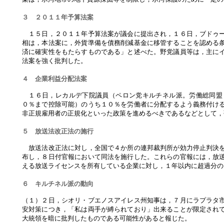
３ ２０１１年予算法案
１５日，２０１１年予算法案が議会に提出され，１６日，ブドゥー
相は，本法案に，外貨準備を債務削減基金に移管することを認める
済に確実性をもたらすものである」と述べた。野党議員等は，主に
法案を強く批判した。
４ 企業利益分配法案
１６日，レカルデ下院議員（ペロン党キルチネル派。労働総同盟
０％まで控除可能）のうち１０％を労働者に分配するよう義務付け
非正規雇用者の正規化といった政策を進めるべきであるなどとして，
５ 放送法改正法の施行
放送法改正法に対し，全国で４か所の連邦裁判所が効力停止判決を
布し，８日付官報において同法を施行した。これらの官報には，放
える放送ライセンスを所有している企業に対し，１年以内に超過分の
６ キルチネル派の動向
（１）２日，シオリ・ブエノスアイレス州知事は，７月にラプラタ
安対策につき，「私は両手が縛られており」出来ることが限定され
大統領を暗に批判したものである可能性があると報じた。