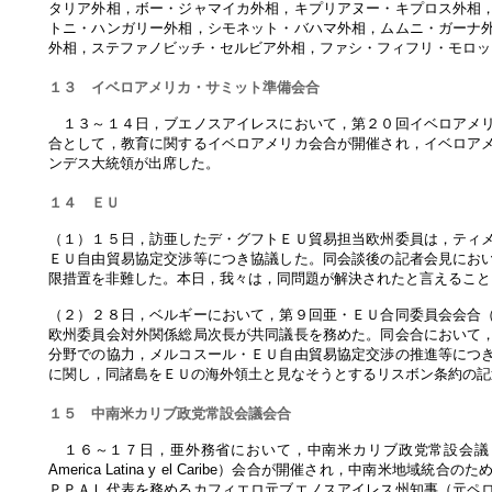
タリア外相，ボー・ジャマイカ外相，キプリアヌー・キプロス外相
トニ・ハンガリー外相，シモネット・バハマ外相，ムムニ・ガーナ
外相，ステファノビッチ・セルビア外相，ファシ・フィフリ・モロッ
１３ イベロアメリカ・サミット準備会合
１３～１４日，ブエノスアイレスにおいて，第２０回イベロアメリ
合として，教育に関するイベロアメリカ会合が開催され，イベロア
ンデス大統領が出席した。
１４ ＥＵ
（１）１５日，訪亜したデ・グフトＥＵ貿易担当欧州委員は，ティ
ＥＵ自由貿易協定交渉等につき協議した。同会談後の記者会見にお
限措置を非難した。本日，我々は，同問題が解決されたと言えること
（２）２８日，ベルギーにおいて，第９回亜・ＥＵ合同委員会会合
欧州委員会対外関係総局次長が共同議長を務めた。同会合において
分野での協力，メルコスール・ＥＵ自由貿易協定交渉の推進等につ
に関し，同諸島をＥＵの海外領土と見なそうとするリスボン条約の記
１５ 中南米カリブ政党常設会議会合
１６～１７日，亜外務省において，中南米カリブ政党常設会議（ＣＯＰＰＡＬ：Confe
America Latina y el Caribe）会合が開催され，中南
ＰＰＡＬ代表を務めるカフィエロ元ブエノスアイレス州知事（元ペ