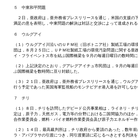
５ 中東和平問題
２日，亜政府は，亜外務省プレスリリースを通じ，米国の支援の下
満足の意を表明し，中東問題の解決は対話と交渉によって達成される
６ ウルグアイ
（１）ウルグアイ川沿いのＵＰＭ社（旧ボトニア社）製紙工場の環
団は，８月２５日に，ＵＰＭ社製紙工場の環境汚染問題に関する亜
イ・フライベントス市を結ぶ国際橋梁を９月の毎週日曜日の数時間に
（２）上記決定のとおり，グアレグアイチュ市民団は，９月の毎週
ぶ国際橋梁を数時間に亘り封鎖した。
（３）２１日，亜政府は，亜外務省プレスリリースを通じ，ウルグ
行う予定であった英国海軍監視船のモンテビデオ港入港を許可しなか
７ チリ
（１）８日，チリを訪問したデビード公共事業相は，ライネリ・チ
定は，原子力，天然ガス，電力等の分野における二国間協力のほか
合作業委員会，燃料・バイオ燃料作業委員会及び原子力エネルギー作
（２）１４日，最高裁判所は，チリ政府から要請のあった，数年前
ラ・アパブラサの引渡につき，同引渡要請に応じるべきとする判決を