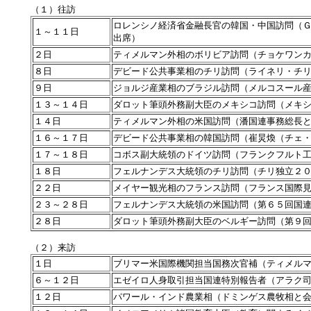
（１）往訪
ロレンシノ経済省金融長官の韓国・中国訪問（
１～１１日
出席）
２日
ティメルマン外相のボリビア訪問（チョケワン
８日
デビード公共事業相のチリ訪問（ライネリ・チ
９日
ジョルジ産業相のブラジル訪問（メルコスール
１３～１４日
ダロット筆頭外務副大臣のメキシコ訪問（メキ
１４日
ティメルマン外相の米国訪問（潘国連事務総長
１６～１７日
デビード公共事業相の韓国訪問（崔炅煥（チェ
１７～１８日
コボス副大統領のドイツ訪問（フランクフルト
１８日
フェルナンデス大統領のチリ訪問（チリ独立２
２２日
メイヤー観光相のフランス訪問（フランス国際見本
２３～２８日
フェルナンデス大統領の米国訪問（第６５回国
２８日
ダロット筆頭外務副大臣のベルギー訪問（第９
（２）来訪
１日
ブリマー米国際機関担当国務次官補（ティメル
６～１２日
エゼイロ人身取引担当国連特別報告者（アラク
１２日
パワール・インド農業相（ドミンゲス農牧相と