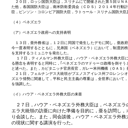
２０日，ロッシ国防大臣は，スリナムにて開催された第５回ＵＮＡ
た他，各国国防大臣は，南米防衛委員会（ＣＤＳ）２０１４年行動
臣，ピンソン・コロンビア国防大臣，ラトゥール・スリナム国防大臣
（４）ベネズエラ
（ア）ベネズエラ政府への支持表明
１３日，亜外務省は，１２日に同国で発生したデモに関し，亜政府
今一度表明するとともに，兄弟国（ベネズエラ）において，制度的
を支持するコミュニケを発出した。
１７日，ティメルマン外務大臣は，ハウア・ベネズエラ外務大臣に
る懸念を表明すると同時に，｢ベネズエラのマドゥーロ政権を倒そう
と述べた。また，カピタニッチ官房長官，ガレー米州機構（ＯＡＳ）
２１日，フェルナンデス大統領がブエノスアイレス州フロレンシオ
ズエラ情勢に関連して，平和と民主主義の尊重は，全世界において
を強調した。
（イ）ハウア・ベネズエラ外務大臣の来亜
２７日，ハウア・ベネズエラ外務大臣は，ベネズエラ
エラ大統領の訪亜に向けた準備を目的に，亜を訪問し，
り会談した。また，同会談後，ハウア・ベネズエラ外務
の現状に関する講演を行った。