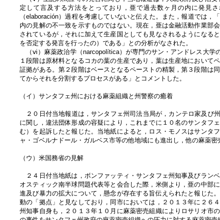
定して言及する方法をとっており，亜で過去数ヶ月の内に発見さ
（elaboración）過程を考慮していないと伝えた。また，報道
内の見解の不一致を示すものではない。現在，亜は金融活動作業部
されているが，それに加えて生産国としても見なされるようになる
を否定する発言を行ったの）である」との分析がなされた。
（ⅵ）麻薬政治学（narcopolítica）が専門のサン・アンドレ
１段階は原材料となるコカの葉の生産であり，葉は生産地において
証拠がある。第２段階はベースとなるペーストの精製，第３段階は
てからそれを分割するプロセスがある」とコメントした。
（イ）サンタフェ州における麻薬組織と州警察の癒着
２０日付当地報道は，サンタフェ州司法当局が，カンテロ家及び州警察
に関し，違法団体形成の容疑により，これまでに１０名のサンタフ
む）を起訴したと報じた。当地紙によると，ロス・モノスはサンタ
ャ・ゴベルナドール・ガルベス市等の他地域にも進出し，他の麻薬密
（ウ）米国務省の見解
２４日付当地紙は，ボンファッティ・サンタフェ州知事及びランベ
オスティック南半球問題代表等と会合した際，米側より，亜の中部
進及び暴力の拡大について，懸念が存在する旨伝えられたと報じた
動の「拠点」と見なしており，同市においては，２０１３年に２６
州知事自身も，２０１３年１０月に麻薬密売組織によりロサリオ市
の事件をサンタフェ州政府の麻薬密売組織への圧力に対する麻薬密売