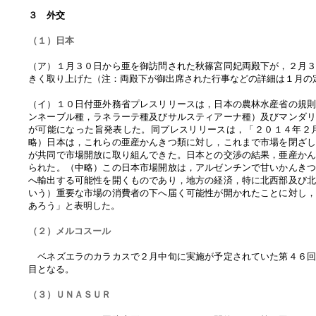
３ 外交
（１）日本
（ア）１月３０日から亜を御訪問された秋篠宮同妃両殿下が，２月
きく取り上げた（注：両殿下が御出席された行事などの詳細は１月の
（イ）１０日付亜外務省プレスリリースは，日本の農林水産省の規
ンネーブル種，ラネラーテ種及びサルスティアーナ種）及びマンダ
が可能になった旨発表した。同プレスリリースは，「２０１４年２
略）日本は，これらの亜産かんきつ類に対し，これまで市場を閉ざ
が共同で市場開放に取り組んできた。日本との交渉の結果，亜産か
られた。（中略）この日本市場開放は，アルゼンチンで甘いかんき
へ輸出する可能性を開くものであり，地方の経済，特に北西部及び
いう）重要な市場の消費者の下へ届く可能性が開かれたことに対し
あろう」と表明した。
（２）メルコスール
ベネズエラのカラカスで２月中旬に実施が予定されていた第４６回
目となる。
（３）ＵＮＡＳＵＲ