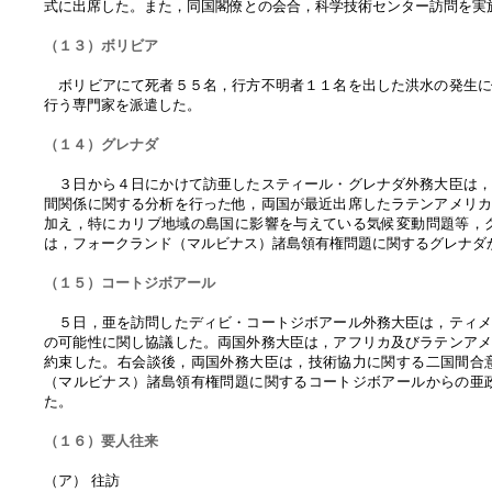
式に出席した。また，同国閣僚との会合，科学技術センター訪問を実
（１３）ボリビア
ボリビアにて死者５５名，行方不明者１１名を出した洪水の発生に
行う専門家を派遣した。
（１４）グレナダ
３日から４日にかけて訪亜したスティール・グレナダ外務大臣は，
間関係に関する分析を行った他，両国が最近出席したラテンアメリ
加え，特にカリブ地域の島国に影響を与えている気候変動問題等，
は，フォークランド（マルビナス）諸島領有権問題に関するグレナダ
（１５）コートジボアール
５日，亜を訪問したディビ・コートジボアール外務大臣は，ティメ
の可能性に関し協議した。両国外務大臣は，アフリカ及びラテンア
約束した。右会談後，両国外務大臣は，技術協力に関する二国間合
（マルビナス）諸島領有権問題に関するコートジボアールからの亜
た。
（１６）要人往来
（ア） 往訪