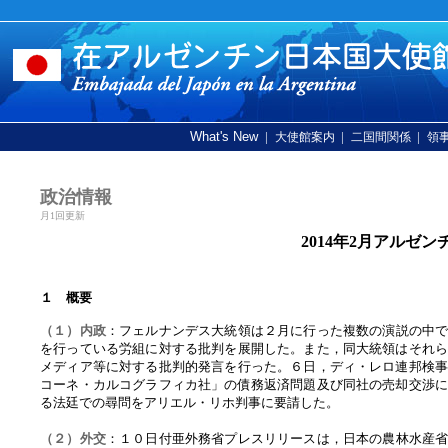
What's New
|
|
|
大使館案内
二国間関係
領
政治情報
月1回更新
2014年2月アルゼ
１ 概要
（１）内政
：フェルナンデス大統領は２月に行った複数の演説の中
を行っている労組に対する批判を展開した。また，同大統領はそれ
メディア等に対する批判的発言を行った。６日，ディ・レロ連邦検
コーネ・カルコグラフィカ社」の債務返済問題及び同社の売却交渉
る法廷での尋問をアリエル・リホ判事に要請した。
（２）外交
：１０日付亜外務省プレスリリースは，日本の農林水産