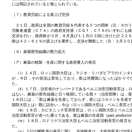
には明記されていると報じられている。
（７）教員労組による賃上げ交渉
２１日，政府は全国の教員労組を代表する５つの団体（注：そのう
労働者連盟（ＣＴＡ）の政府支持派（ＣＧＴ，ＣＴＡのいずれにも
交渉を行い，政府側が３月，８月及び１１月の３回に分けた計２２
側は４２～６１％の賃上げを要求し，交渉が難航した（注：３月２０
（８）麻薬密売組織の勢力拡大
（ア）麻薬の精製・生産に関する政府要人の発言
（ⅰ）１４日，ロッシ国防大臣は，ラジオ・リバダビアでのインタ
が，今日，その状況は変化しており，亜は消費国になったばかりでなく，
た。
（ⅱ）１７日，治安省のナンバー２であるベルニ治安活動長官は，ロッシ国防
はない。麻薬の密売組織と日々格闘している我々（治安部隊）は，
１８日には，「亜は麻薬を生産しておらず，亜にはコカインを生産
国防大臣とは）既に話合い，今は（ロッシ国防大臣は，ベルニ長官と
（ⅲ）１８日，カピタニッチ官房長官は，ロッシ国防大臣とベルニ
治安活動長官が述べた通りである。亜は麻薬の生産国（pais produc
（ⅳ）１８日，ロドリゲス治安大臣もベルニ治安活動長官の発言を支持
た。
（ⅴ）上記の閣僚等の発言に関し，当地報道は，大統領府及び治安省は，麻薬の