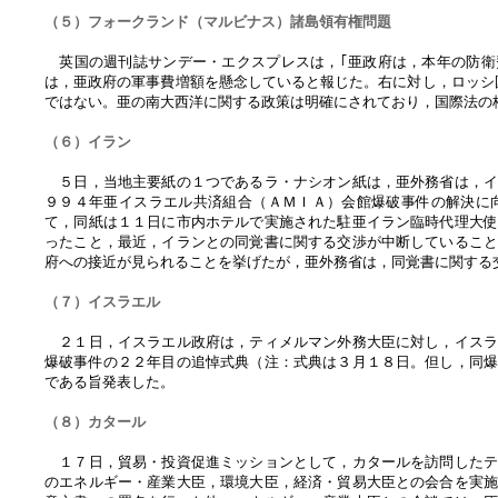
（５）フォークランド（マルビナス）諸島領有権問題
英国の週刊誌サンデー・エクスプレスは，｢亜政府は，本年の防衛
は，亜政府の軍事費増額を懸念していると報じた。右に対し，ロッシ
ではない。亜の南大西洋に関する政策は明確にされており，国際法の
（６）イラン
５日，当地主要紙の１つであるラ・ナシオン紙は，亜外務省は，イ
９９４年亜イスラエル共済組合（ＡＭＩＡ）会館爆破事件の解決に
て，同紙は１１日に市内ホテルで実施された駐亜イラン臨時代理大
ったこと，最近，イランとの同覚書に関する交渉が中断しているこ
府への接近が見られることを挙げたが，亜外務省は，同覚書に関する
（７）イスラエル
２１日，イスラエル政府は，ティメルマン外務大臣に対し，イスラ
爆破事件の２２年目の追悼式典（注：式典は３月１８日。但し，同
である旨発表した。
（８）カタール
１７日，貿易・投資促進ミッションとして，カタールを訪問したテ
のエネルギー・産業大臣，環境大臣，経済・貿易大臣との会合を実