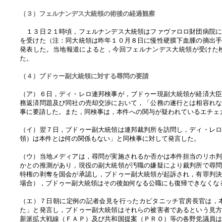
（３）フェルナンデス大統領の術後の経過観察
１３日２１時頃，フェルナンデス大統領はファヴァロロ財団病院に
を受けた（注：同大統領は昨年１０月８日に慢性硬膜下血腫の摘出
発表した。当地報道によると，今回フェルナンデス大統領が受けた
た。
（４）ブドゥー副大統領に対する尋問の要請
（ア）６日，ディ・レロ連邦検事が，ブドゥー現副大統領が経済大
務返済問題及び同社の売却交渉において，「公務の遂行とは相容れ
事に要請した。また，同検事は，本件への関与が疑われているエチェ
（イ）翌７日，ブドゥー副大統領は連邦裁判所を訪問し，ディ・レ
領）は本件とは何の関係もない」と同検事に対して発言した。
（ウ）当地メディアは，尋問が実施されるか否かは本件担当のリホ
かとの推測があり，現役の副大統領が汚職の嫌疑により裁判所で尋
特権の剥奪を国会が承認し，ブドゥー副大統領が起訴され，有罪判
場合），ブドゥー副大統領はその後如何なる公職にも復帰できなくな
（エ）７日朝に定例の記者会見を行ったカピタニッチ官房長官は，
た」と発言し，ブドゥー副大統領はそれらの被害者であるという見
新派拡大戦線（ＦＡＰ）及び共和国提案（ＰＲＯ）等の各野党議員