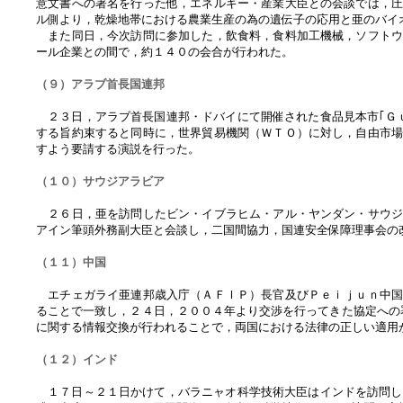
意文書への署名を行った他，エネルギー・産業大臣との会談では，
ル側より，乾燥地帯における農業生産の為の遺伝子の応用と亜のバイ
また同日，今次訪問に参加した，飲食料，食料加工機械，ソフトウ
ール企業との間で，約１４０の会合が行われた。
（９）アラブ首長国連邦
２３日，アラブ首長国連邦・ドバイにて開催された食品見本市｢Ｇ
する旨約束すると同時に，世界貿易機関（ＷＴＯ）に対し，自由市
すよう要請する演説を行った。
（１０）サウジアラビア
２６日，亜を訪問したビン・イブラヒム・アル・ヤンダン・サウジ
アイン筆頭外務副大臣と会談し，二国間協力，国連安全保障理事会の
（１１）中国
エチェガライ亜連邦歳入庁（ＡＦＩＰ）長官及びＰｅｉｊｕｎ中国
ることで一致し，２４日，２００４年より交渉を行ってきた協定への
に関する情報交換が行われることで，両国における法律の正しい適用
（１２）インド
１７日～２１日かけて，バラニャオ科学技術大臣はインドを訪問し