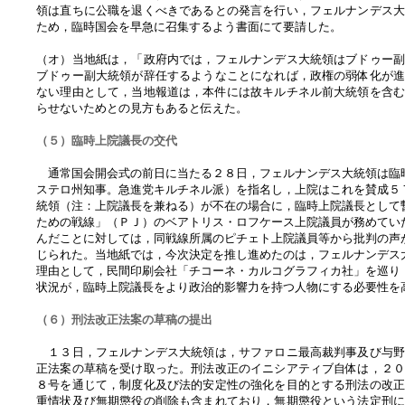
領は直ちに公職を退くべきであるとの発言を行い，フェルナンデス
ため，臨時国会を早急に召集するよう書面にて要請した。
（オ）当地紙は，「政府内では，フェルナンデス大統領はブドゥー
ブドゥー副大統領が辞任するようなことになれば，政権の弱体化が
ない理由として，当地報道は，本件には故キルチネル前大統領を含
らせないためとの見方もあると伝えた。
（５）臨時上院議長の交代
通常国会開会式の前日に当たる２８日，フェルナンデス大統領は臨
ステロ州知事。急進党キルチネル派）を指名し，上院はこれを賛成５
統領（注：上院議長を兼ねる）が不在の場合に，臨時上院議長として
ための戦線」（ＰＪ）のベアトリス・ロフケース上院議員が務めてい
んだことに対しては，同戦線所属のピチェト上院議員等から批判の声
じられた。当地紙では，今次決定を推し進めたのは，フェルナンデス
理由として，民間印刷会社「チコーネ・カルコグラフィカ社」を巡り
状況が，臨時上院議長をより政治的影響力を持つ人物にする必要性を
（６）刑法改正法案の草稿の提出
１３日，フェルナンデス大統領は，サファロニ最高裁判事及び与野
正法案の草稿を受け取った。刑法改正のイニシアティブ自体は，２
８号を通じて，制度化及び法的安定性の強化を目的とする刑法の改
重情状及び無期懲役の削除も含まれており，無期懲役という法定刑