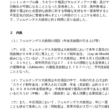
シントンネーブル種，ラネラーテ種及びサルスティアーナ種）及び
日輸出が可能になることとなった旨発表した。１３日，亜外務省は
選挙で選ばれた合憲的な政府に対する明確な支持を今一度表明する
不安定化の試みに警鐘を鳴らすという内容のコミュニケを発出した
で，フェルナンデス大統領と約１時間に亘り会談した。
２ 内政
（１）フェルナンデス大統領の演説（年金支給額の引き上げ等）
（ア）４日，フェルナンデス大統領は大統領府において本年２度目の
現政権が０９年２月に導入した「スライド制年金法」（Ley de Movili
組みになっているが，フェルナンデス大統領は，本年３月１日以降の
１．３１％とし，前年同月比では２７．３５％の増額となる旨発表し
の退職年金（Jubilación）の最低支給額は２,７５７ペソに，平
こととなった。
（イ）フェルナンデス大統領は今次演説の中で，今回の引き上げは約
「スライド制年金法」が導入されて以降，年金（支給額）は約３００
る）９３.８％の年金受給率は，中南米地域で最高の水準であると発
いるだろうが（中略），我々（亜政府）は，個人消費と企業投資によ
（ウ）また，今次演説において，フェルナンデス大統領は，年に一度
ことも併せて発表した（注：同制度は，世帯月収が３万ペソ以下の家