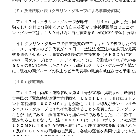
（９）放送法改正法（クラリン・グループによる事業分割案）
（ア）１７日，クラリン・グループが昨年１１月４日に提出した，
独立した会社に分割するという自主提案が，連邦視聴覚コミュニケ
ン・グループは，１８０日以内に自社事業を６つの独立企業体に分割
（イ）クラリン・グループの自主提案の中では，６つの独立した企
ノ・メディオスのビラ代表が１９日，（放送法改正法の全条項が最
態を適合させるべく，事業の分割等の自主提案を（ＡＦＳＣＡに対
のの，同グループはウノ・メディオスように，分割後のそれぞれの
ＳＣＡの査定に合格したことから，政府はクラリン・グループと協
に，現在の同グループの株主やビラ代表等の親族を就任させる予定で
（１０）鉄道関係
（ア）１２日，内務・運輸省政令第４１号が官報に掲載され，政府
官半民の「緊急時鉄道運営管理団体（ＵＧＯＦＥ）」，並びにミト
ント運営組織（ＵＧＯＭＳ）」を解散し，ミトレ線及びサン・マル
をエメパ・グループにそれぞれ委託することを発表した。ランダッ
ことが目的であり，鉄道運営の再編の一環であるとした。ここ数年
置かれることとなった（注：ＵＧＯＦＥは，メトロポリターノ社が
ＵＧＯＭＳはＴＢＡ社が契約不履行により鉄道運営権を取り消され
Ｅ及びＵＧＯＭＳの両組織に所属し，各線の運営を共同で担ってき