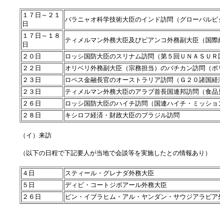
１７日～２１
バラニャオ科学技術大臣のインド訪問（グローバルビ
日
１７日～１８
ティメルマン外務大臣及びビアンコ外務副大臣（国際
日
２０日
ロッシ国防大臣のスリナム訪問（第５回ＵＮＡＳＵＲ
２２日
オリベリ外務副大臣（宗務担当）のバチカン訪問（ポ
２３日
ロペス金融長官のオーストラリア訪問（Ｇ２０諸国経
２３日
ティメルマン外務大臣のアラブ首長国連邦訪問（食品
２６日
ロッシ国防大臣のハイチ訪問（国連ハイチ・ミッショ
２８日
キシロフ経済・財政大臣のブラジル訪問
（イ）来訪
（以下の日程で下記要人が当地で会談等を実施したとの情報あり）
４日
スティール・グレナダ外務大臣
５日
ディビ・コートジボアール外務大臣
２６日
ビン・イブラヒム・アル・ヤンダン・サウジアラビア