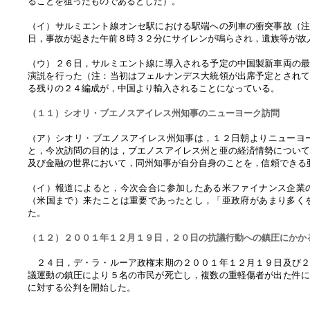
ることを狙ったものであるとした）。
（イ）サルミエント線オンセ駅における駅端への列車の衝突事故（
日，事故が起きた午前８時３２分にサイレンが鳴らされ，遺族等が故
（ウ）２６日，サルミエント線に導入される予定の中国製新車両の
演説を行った（注：当初はフェルナンデス大統領が出席予定とされ
る残りの２４編成が，中国より輸入されることになっている。
（１１）シオリ・ブエノスアイレス州知事のニューヨーク訪問
（ア）シオリ・ブエノスアイレス州知事は，１２日朝よりニューヨ
と，今次訪問の目的は，ブエノスアイレス州と亜の経済情勢につい
及び金融の世界において，同州知事が自分自身のことを，信頼できる
（イ）報道によると，今次会合に参加したある米ファイナンス企業
（米国まで）来たことは重要であったとし，「亜政府があまり多く
た。
（１２）２００１年１２月１９日，２０日の抗議行動への鎮圧にかか
２４日，デ・ラ・ルーア政権末期の２００１年１２月１９日及び２
議運動の鎮圧により５名の市民が死亡し，複数の重軽傷者が出た件
に対する公判を開始した。