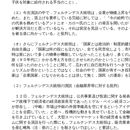
子供を対象に給付される手当のこと）。
（エ）今次演説の中で，フェルナンデス大統領は，企業が物価上昇を
めた。また，賃上げを要求している労組に対しては，「『今の給料で
の代表を務めているアントニオ・カロー氏のこと）の発言を聞いたが
が解決方法だと思っているなら，それは状況を見誤っている。そのよ
を被る道に向かっている」と批判した。
（オ）さらにフェルナンデス大統領は，「国家とは政治的・制度的建
自由主義は，『国家は何の役にも立たない，全てを民営化しよう，市
時は亜において多くの物事が機能していなかったこともあり，多くの
故（９０年代に）かかる考え方を信じさせられたのかということに関
何を誤ったのかということに関して，忘れずに自己批判を行うべきで
ュリズムか否かということではなく，社会の中で，国家が有すべき役
家は「企業国家」になりかわることは決して無く，国民（の運命）を
（２）フェルナンデス大統領の演説（金融業界等に対する批判）
１２日，フェルナンデス大統領は，公共事業及び投資に関する発表
ーア政権下で経済省の経済政策長官であったミゲル・ベイン経済コ
が存在し，（中略）市場は中銀の外貨準備高を空にするというアイ
ことを企図していた」と述べ，投機的な動きを見せているとして金
を引き上げているとして，大型スーパーマーケット等の経営者を攻
ムに関する演説を行った際にも，フェルナンデス大統領は，販売業
を産む雌鳥（注：亜のこと）を殺さないでほしい」と要請した。