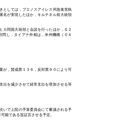
きとしては，ブエノスアイレス州急進党執
署名が実現したほか，キルチネル前大統領
ヒカ同国大統領と会談を行ったほか，Ｇ２
訪問し，タイアナ外相は，米州機構（ＯＡ
る法案が，賛成票１３６，反対票９０により可
支出を減少させて経常支出を増加させる等
次いで上院の予算委員会にて審議される予
不可能である旨証言させる予定。