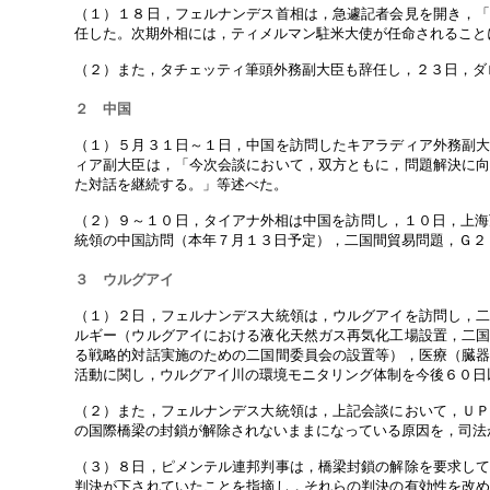
（１）１８日，フェルナンデス首相は，急遽記者会見を開き，
任した。次期外相には，ティメルマン駐米大使が任命されること
（２）また，タチェッティ筆頭外務副大臣も辞任し，２３日，ダ
２ 中国
（１）５月３１日～１日，中国を訪問したキアラディア外務副
ィア副大臣は，「今次会談において，双方ともに，問題解決に
た対話を継続する。」等述べた。
（２）９～１０日，タイアナ外相は中国を訪問し，１０日，上海万
統領の中国訪問（本年７月１３日予定），二国間貿易問題，Ｇ２
３ ウルグアイ
（１）２日，フェルナンデス大統領は，ウルグアイを訪問し，
ルギー（ウルグアイにおける液化天然ガス再気化工場設置，二
る戦略的対話実施のための二国間委員会の設置等），医療（臓
活動に関し，ウルグアイ川の環境モニタリング体制を今後６０日
（２）また，フェルナンデス大統領は，上記会談において，Ｕ
の国際橋梁の封鎖が解除されないままになっている原因を，司法
（３）８日，ピメンテル連邦判事は，橋梁封鎖の解除を要求し
判決が下されていたことを指摘し，それらの判決の有効性を改