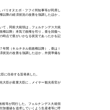
，バリオヌエボ・フフイ州知事等が同席し
権以降の経済状況の改善を強調したほか，
いて，同前大統領は，フェルナンデス大統
政権以降）本気で政権を司り，亜を回復へ
の時点で亜がいかなる状況であったかを記
７年間（キルチネル前政権以降），亜はＩ
済状況の改善を強調したほか，外貨準備を
大臣に任命する旨発表した。
光大臣が産業大臣に，メイヤー観光長官が
牧相等が同行した。フェルナンデス大統領
付加価値を追求していくよう生産者等に呼