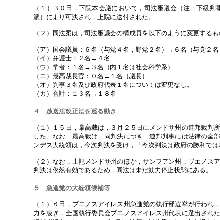
（１）３０日，下院本会議において，司法審議会（注：下級判
派）により可決され，上院に送付された。
（２）同法案は，司法審議会の構成員を以下のように変更するも
（ア）国会議員：６名（与党４名，野党２名）→６名（与党２名
（イ）弁護士：２名→４名
（ウ）学者：１名→３名（内１名は社会科学系）
（エ）最高裁長官：０名→１名（議長）
（オ）判事３名及び政府代表１名については変更なし。
（カ）合計：１３名→１８名
４ 放送法改正法を巡る動き
（１）１５日，最高裁は，３月２５日にメンドサ州の連邦裁判
した。なお，最高裁は，同判決につき，連邦判事には法律の全
ンデス大統領は，今次判決を受け，「今次判決は政府の勝利では
（２）なお，上記メンドサ州のほか，サンフアン州，ブエノス
判決は依然有効であるため，同法は未だ効力停止状態にある。
５ 急進党の大統領候補等
（１）６日，ブエノスアイレス州急進党の執行部選挙が行われ
力を凌ぎ，全国執行委員会ブエノスアイレス州代表に選出され