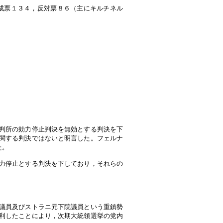
成票１３４，反対票８６（主にキルチネル
判所の効力停止判決を無効とする判決を下
関する判決ではないと明言した。フェルナ
た。
力停止とする判決を下しており，それらの
議員及びストラニ元下院議員という重鎮勢
利したことにより，次期大統領選挙の党内