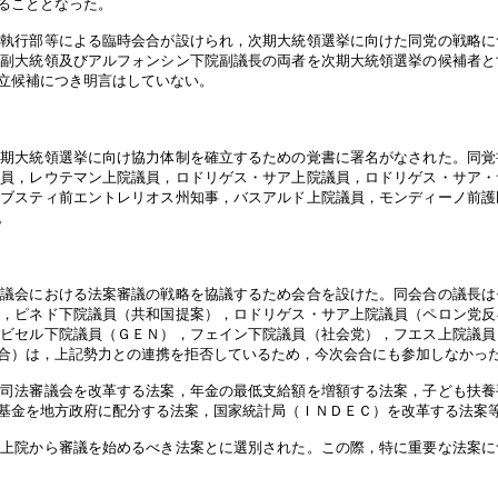
ることとなった。
党執行部等による臨時会合が設けられ，次期大統領選挙に向けた同党の戦略に
ス副大統領及びアルフォンシン下院副議長の両者を次期大統領選挙の候補者と
立候補につき明言はしていない。
期大統領選挙に向け協力体制を確立するための覚書に署名がなされた。同覚
議員，レウテマン上院議員，ロドリゲス・サア上院議員，ロドリゲス・サア・
，ブスティ前エントレリオス州知事，バスアルド上院議員，モンディーノ前護
。
の議会における法案審議の戦略を協議するため会合を設けた。同会合の議長は
表，ピネド下院議員（共和国提案），ロドリゲス・サア上院議員（ペロン党反
ルビセル下院議員（ＧＥＮ），フェイン下院議員（社会党），フエス上院議員
合）は，上記勢力との連携を拒否しているため，今次会合にも参加しなかっ
，司法審議会を改革する法案，年金の最低支給額を増額する法案，子ども扶養
基金を地方政府に配分する法案，国家統計局（ＩＮＤＥＣ）を改革する法案
，上院から審議を始めるべき法案とに選別された。この際，特に重要な法案に