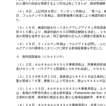
れた通行の自由を保障するよう司法は命じてきたが，国境警備隊
（４）８日，上記判決を受け，ランダッソ内相は，「我々は，
日，フェルナンデス首相は，国境警備隊の派遣により橋梁封鎖
た。
（５）１６日，橋梁封鎖を行ってきたグアレグアイチュ市民団
対３１５票により，橋梁封鎖の６０日間限定解除を決定し，１
染の実態を追求するため，同工場内部の立ち入り調査の実施等を
（６）２９日，ティメルマン外相は，ウルグアイを訪問し，ム
ルグアイ川の環境モニタリングに関する亜側提案書を手交した。
４ 南米諸国連合（ＵＮＡＳＵＲ）
（１）２日，キルチネルＵＮＡＳＵＲ事務局長は，同事務局長
及びカリソサ・パラグアイ上院議長とそれぞれ会談し，ＵＮＡＳ
（２）２００８年５月２３日，亜政府はＵＮＡＳＵＲ設立条約
案が賛成１７６票，棄権２により可決され，亜はＵＮＡＳＵＲ設
（３）１４～１５日，キルチネルＵＮＡＳＵＲ事務局長は，エ
は，各国の与野党代表から成る南米議会（Parlamento de
立条約の批准，南米銀行創設を含む新たな地域金融秩序，本年８
（４）２４日，キルチネルＵＮＡＳＵＲ事務局長は，在亜コロ