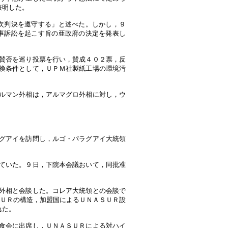
表明した。
次判決を遵守する」と述べた。しかし，９
事訴訟を起こす旨の亜政府の決定を発表し
賛否を巡り投票を行い，賛成４０２票，反
換条件として，ＵＰＭ社製紙工場の環境汚
ルマン外相は，アルマグロ外相に対し，ウ
グアイを訪問し，ルゴ・パラグアイ大統領
ていた。９日，下院本会議おいて，同批准
外相と会談した。コレア大統領との会談で
ＮＡＳＵＲの構造，加盟国によるＵＮＡＳＵＲ設
れた。
食会に出席し，ＵＮＡＳＵＲによる対ハイ