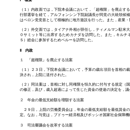
（１）内政面では，下院本会議において，「超権限」を廃止す
行部選挙を経て，アルフォンシン下院副議長が同党の大統領候
はペロン党党首として積極的に地方遊説を行った。また，産業・
（２）外交面では，タイアナ外相が辞任し，ティメルマン駐米
０サミット等に出席するためカナダを訪問した。また，キルチ
Ｓ）総会に参加するためペルーを訪問した。
Ⅱ 内政
１ 「超権限」を廃止する法案
（１）２３日，下院本会議において，予算の歳出項目を首相の裁量に
決され，上院に送付された。
（２）同法案は，首相に対し同権限を恒久的に付与する規定（
の修正，及び，歳入超過によって生じた資金の使途の決定を，議
２ 年金の最低支給額を増額する法案
２９日，上院の労働委員会は，年金の最低支給額を最低賃金の
定。なお，与党は，ブドゥー経済相及びボッシオ国家社会保障機
３ 司法審議会を改革する法案