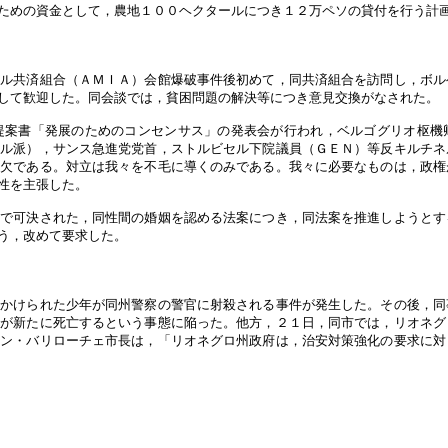
ための資金として，農地１００ヘクタールにつき１２万ペソの貸付を行う計
エル共済組合（ＡＭＩＡ）会館爆破事件後初めて，同共済組合を訪問し，ボル
して歓迎した。同会談では，貧困問題の解決等につき意見交換がなされた。
提案書「発展のためのコンセンサス」の発表会が行われ，ベルゴグリオ枢機
ネル派），サンス急進党党首，ストルビセル下院議員（ＧＥＮ）等反キルチネ
可欠である。対立は我々を不毛に導くのみである。我々に必要なものは，政権
性を主張した。
院で可決された，同性間の婚姻を認める法案につき，同法案を推進しようとす
う，改めて要求した。
かけられた少年が同州警察の警官に射殺される事件が発生した。その後，同
名が新たに死亡するという事態に陥った。他方，２１日，同市では，リオネグ
コン・バリローチェ市長は，「リオネグロ州政府は，治安対策強化の要求に対