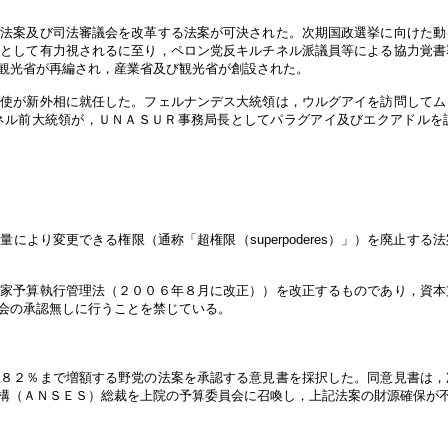
る法案及び司法審議会を改革する法案が可決された。次期国政選挙に向けた動
補として有力視されるに至り，ペロン党反キルチネル派議員等による協力覚書
観光省が再編され，産業省及び観光省が創設された。
大使が新外相に就任した。フェルナンデス大統領は，ウルグアイを訪問してム
ネル前大統領が，ＵＮＡＳＵＲ事務局長としてパラグアイ及びエクアドルを
より変更できる権限（通称「超権限（superpoderes）」）を廃止す
国家予算執行管理法（２００６年８月に改正））を改正するものであり，資本
会の承認無しに行うことを禁じている。
８２％まで増額する野党の法案を承認する意見書を採択した。同意見書は，
構（ＡＮＳＥＳ）総裁を上院の予算委員会に召喚し，上記法案の財源確保が