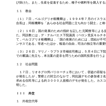
び掛けた。また，生産を促進するため，種子や燃料等を購入する
１１ 教会
（１）７日，ベルゴグリオ枢機卿は，１９９４年７月のイスラ
合長は，同枢機卿を「あらゆる社会問題に立ち向かう闘士」と称
（２）１６日，国の発展のための指針を記した元閣僚等による
た。同説教には，デ・ナルバエス下院議員（ペロン党反キルチ
て，ベルゴグリオ枢機卿は，「国の発展のためには，団結が不
ンサスである」等述べたほか，報道の自由，司法の独立等の重要
（３）２６日，マリノ・ラプラタ市補佐司教は，５月４日に下
での審議に先立ち，本法案の是非を問うための国民投票を行うよ
１２ 社会問題
１７日，リオネグロ州バリローチェ市において，窃盗の容疑を
が発生したが，警察との対立のなかで，同抗議デモの参加者２
求める住民等による約３０００人規模のデモが発生した。カス
明した。
ＩＩＩ 外交
１ 外相交代等