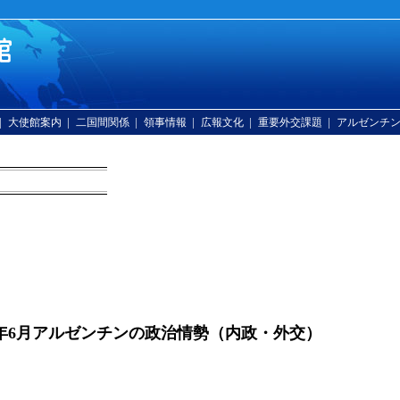
|
|
|
|
|
|
大使館案内
二国間関係
領事情報
広報文化
重要外交課題
アルゼンチ
10年6月アルゼンチンの政治情勢（内政・外交）