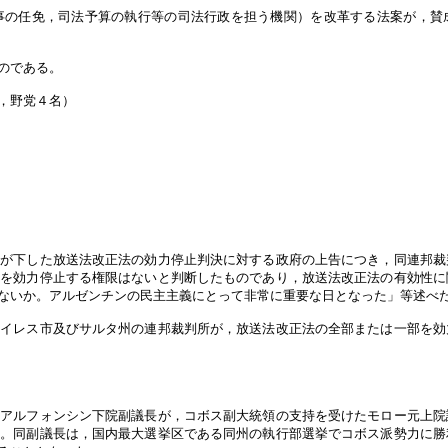
事の任免，司法予算の執行等の司法行政を担う機関）を改革する法案が，賛
のである。
，野党４名）
所が下した放送法改正法の効力停止判決に対する政府の上告につき，同連邦裁
部を効力停止する権限はないと判断したものであり，放送法改正法の有効性に
ないか。アルゼンチンの民主主義にとって非常に重要な日となった」等述べ
アイレス市及びサルタ州の連邦裁判所が，放送法改正法の全部または一部を効
，アルフォンシン下院副議長が，コボス副大統領の支持を受けたモロー元上院
た。同副議長は，国内最大選挙区である同州の執行部選挙でコボス派勢力に勝