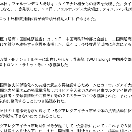
「本日，フェルナンデス大統領は，タイアナ外相からの辞表を受理した。タイ
になる。」旨発表した。２２日，フェルナンデス大統領は，ティメルマン駐
ロット外相特別補佐官が新筆頭外務副大臣に任命された。
大臣（通商・国際経済担当）は，１日，中国商務部幹部と会談し，二国間通商
向けて対話を維持する意思を表明した。我々は，今後数週間以内に合意に至る
博・亜ナショナルデーに出席したほか，呉海龍（WU Hailong）中国外交
０トロント・サミット等につき協議した。
二国間協力関係強化への共通の意志を再確認するため，ムヒカ・ウルグアイ大
国間水力発電ダムの発電量増加，ボリビア産天然ガスの亜経由ウルグアイ輸送
器提供者・受領者情報の共有等）等の２７のテーマにつき協議された。また，
以内に整備することにつき協議された。
ＰＭ社の工場撤去を求め続けているグアレグアイチュ市民団体の抗議活動に反
が判断を下さないためであるとした。
てグアレグアイチュ市周辺住民等が起こしていた訴訟において，これまで３度
めて確認する判決を下した。また，同判事は，判決文において，橋梁封鎖とい