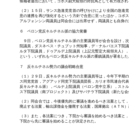
候補者選出において，コボス副大統領の対抗馬として有力視され
（２）１５日，サンス急進党党首の呼びかけにより全国の急進
意の連携を再び強化するという方針で合意に至ったほか，コボ
アルフォンシン両議員は同会合には出席せず，両議員とも自身の
６ ペロン党反キルチネル派の協力覚書
９日，ペロン党反キルチネル派の主要議員等が会合を設け，次
院議員，ダスネベス・チュブット州知事，デ・ナルバエス下院
ルタ下院議員，ドゥアルデ上院議員（上記元暫定大統領夫人）
という，いずれもペロン党反キルチネル派の重鎮議員が署名した
７ 反キルチネル勢力の議会戦略合意
（１）２９日，反キルチネル勢力の主要議員等は，今年下半期
ス同党党首，アグアッド同党下院議員団長，カリオ市民連合代
反キルチネル派），ベルナ上院議員（ペロン党中立系），スト
ス下院議員（南プロジェクト）及びサバテラ下院議員（新たな会
（２）同会合では，今後優先的に審議を進めるべき法案として
廃止する法案，輸出課徴金を撤廃する法案，国庫拠出（ＡＴＮ）
（３）また，各法案につき，下院から審議を始めるべき法案と
下院から先に審議を始めることが決定された。