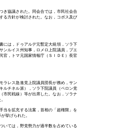
つき協議された。同会合では，市民社会合
する方針が検討された。なお，コボス及び
書には，ドゥアルデ元暫定大統領，ソラ下
サンルイス州知事，ロメロ上院議員，プエ
民官，トマ元国家情報庁（ＳＩＤＥ）長官
モラレス急進党上院議員団長が務め，サン
キルチネル派），ソラ下院議員（ペロン党
（市民戦線）等が出席した。なお，ソラナ
た。
手当を拡充する法案，首相の「超権限」を
等が挙げられた。
ついては，野党勢力が過半数を占めている