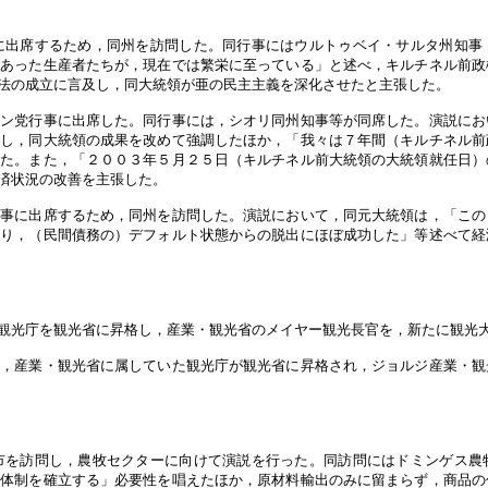
に出席するため，同州を訪問した。同行事にはウルトゥベイ・サルタ州知事
にあった生産者たちが，現在では繁栄に至っている」と述べ，キルチネル前政
法の成立に言及し，同大統領が亜の民主主義を深化させたと主張した。
ロン党行事に出席した。同行事には，シオリ同州知事等が同席した。演説にお
及し，同大統領の成果を改めて強調したほか，「我々は７年間（キルチネル前
した。また，「２００３年５月２５日（キルチネル前大統領の大統領就任日）
済状況の改善を主張した。
行事に出席するため，同州を訪問した。演説において，同元大統領は，「この
より，（民間債務の）デフォルト状態からの脱出にほぼ成功した」等述べて経
観光庁を観光省に昇格し，産業・観光省のメイヤー観光長官を，新たに観光
れ，産業・観光省に属していた観光庁が観光省に昇格され，ジョルジ産業・観
を訪問し，農牧セクターに向けて演説を行った。同訪問にはドミンゲス農
力体制を確立する」必要性を唱えたほか，原材料輸出のみに留まらず，商品の