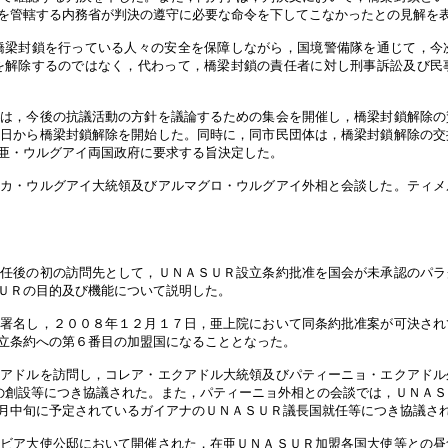
を管轄する内務省が判決の遵守に必要な命令を下してこなかったとの見解を
橋梁封鎖を行っている人々の安全を保障しながら，国境警備隊を通じて，今
を解除するのではなく，代わって，橋梁封鎖の責任者に対し刑事訴訟及び民
体は，今後の抗議活動の方針を議論するための集会を開催し，橋梁封鎖解除の
９日から橋梁封鎖解除を開始した。同時に，同市民団体は，橋梁封鎖解除の交
亜・ウルグアイ両国政府に要求する旨決定した。
ヒカ・ウルグアイ大統領及びアルマグロ・ウルグアイ外相と会談した。ティメ
就任後の初の訪問先として，ＵＮＡＳＵＲ設立条約批准を国会が未承認のパラ
ＵＲの目的及び機能について説明した。
に署名し，２００８年１２月１７日，亜上院において同条約批准案が可決され
立条約への第６番目の加盟国になることとなった。
クアドルを訪問し，コレア・エクアドル大統領及びパティーニョ・エクアドル
l Sur）の創設等につき協議された。また，パティーニョ外相との会談では，Ｕ
月中旬に予定されているガイアナのＵＮＡＳＵＲ議長国就任等につき協議さ
ンビア大使公邸において開催された，在亜ＵＮＡＳＵＲ加盟各国大使等との昼