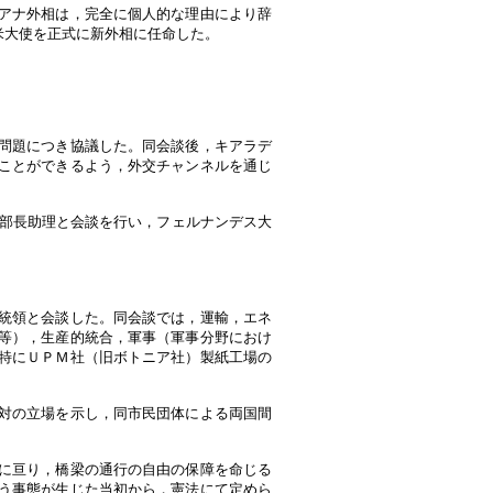
アナ外相は，完全に個人的な理由により辞
米大使を正式に新外相に任命した。
問題につき協議した。同会談後，キアラデ
ことができるよう，外交チャンネルを通じ
部部長助理と会談を行い，フェルナンデス大
統領と会談した。同会談では，運輸，エネ
等），生産的統合，軍事（軍事分野におけ
特にＵＰＭ社（旧ボトニア社）製紙工場の
対の立場を示し，同市民団体による両国間
に亘り，橋梁の通行の自由の保障を命じる
う事態が生じた当初から，憲法にて定めら