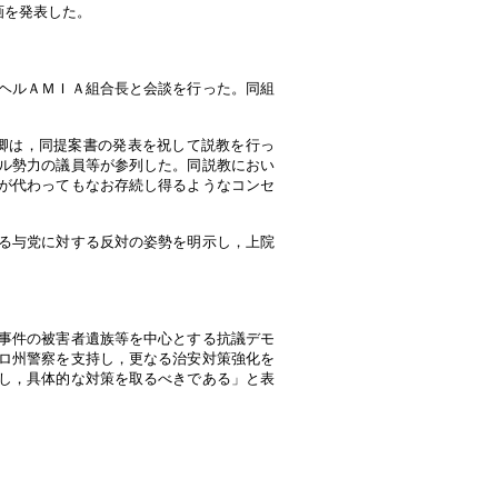
画を発表した。
ヘルＡＭＩＡ組合長と会談を行った。同組
卿は，同提案書の発表を祝して説教を行っ
ル勢力の議員等が参列した。同説教におい
が代わってもなお存続し得るようなコンセ
る与党に対する反対の姿勢を明示し，上院
事件の被害者遺族等を中心とする抗議デモ
ロ州警察を支持し，更なる治安対策強化を
し，具体的な対策を取るべきである」と表