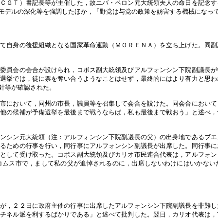
（ＣＧＴ）書記長等が主催した，故エバ・ペロン元大統領夫人の命日を記念す
モデルの深化等を強調したほか，「野党は与党の政策を妨害する機械になっ
いて自身の後援組織となる国家革命運動（ＭＯＲＥＮＡ）を立ち上げた。同副
行委員会の会合が設けられ，コボス副大統領及びアルフォンシン下院副議長が
備選挙では，徒に票を奪い合うようなことはせず，最終的にはより有力と思わ
針等が確認された。
ル市において，同州の市長，議員等を召集して会合を設けた。同会合において
。他の候補が予備選挙を最後まで戦うならば，私も最後まで戦おう」と述べ，
ォンシン元大統領（注：アルフォンシン下院副議長の父）の出身地であるブエ
するための行事を行い，同行事にアルフォンシン副議長が出席した。同行事に
理として受け取った。コボス副大統領及びカリオ市民連合代表は，アルフォン
コムス市で，まして私の父が追悼されるのに，出席しないわけにはいかない
表が，２２日に政府主催の行事に出席したアルフォンシン下院副議長を非難し
ルチネル派を利するばかりである」と述べて批判した。翌日，カリオ代表は，