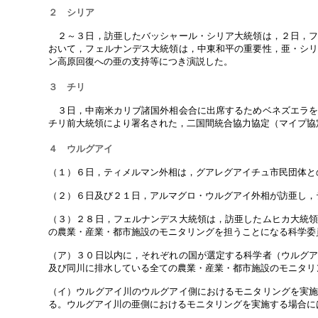
２ シリア
２～３日，訪亜したバッシャール・シリア大統領は，２日，フ
おいて，フェルナンデス大統領は，中東和平の重要性，亜・シ
ン高原回復への亜の支持等につき演説した。
３ チリ
３日，中南米カリブ諸国外相会合に出席するためベネズエラを
チリ前大統領により署名された，二国間統合協力協定（マイプ協
４ ウルグアイ
（１）６日，ティメルマン外相は，グアレグアイチュ市民団体と
（２）６日及び２１日，アルマグロ・ウルグアイ外相が訪亜し，
（３）２８日，フェルナンデス大統領は，訪亜したムヒカ大統
の農業・産業・都市施設のモニタリングを担うことになる科学委
（ア）３０日以内に，それぞれの国が選定する科学者（ウルグ
及び同川に排水している全ての農業・産業・都市施設のモニタリ
（イ）ウルグアイ川のウルグアイ側におけるモニタリングを実
る。ウルグアイ川の亜側におけるモニタリングを実施する場合に