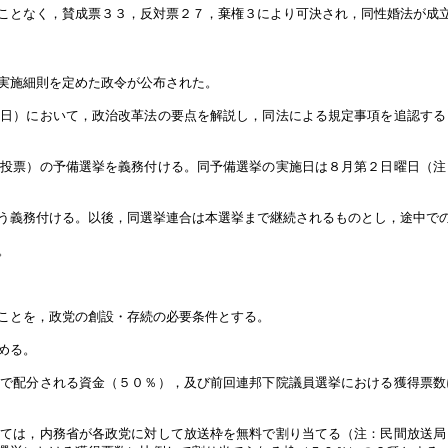
ことなく，賛成票３３，反対票２７，棄権３により可決され，同性婚法が成
実施細則を定めた政令が公布された。
０日）において，政治改革法の要点を解説し，同法による規定事項を追認する
務投票）の予備選挙を義務付ける。同予備選挙の実施日は８月第２日曜日（注
う義務付ける。以後，同選挙連合は本選挙まで継続されるものとし，途中で
。
ことを，政党の創設・存続の必要条件とする。
める。
額で配分される資金（５０％），及び前回連邦下院議員選挙における獲得票数
いては，内務省が各政党に対して放送枠を無料で割り当てる（注：民間放送局