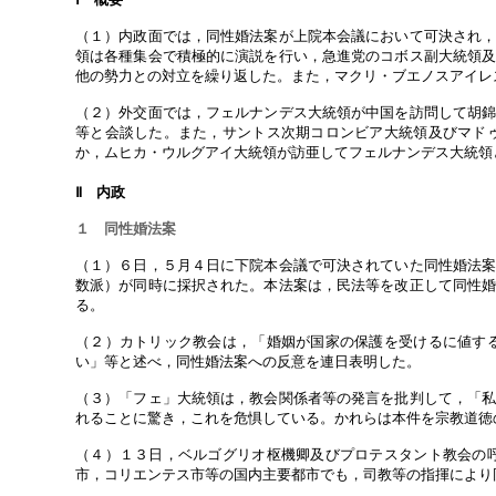
（１）内政面では，同性婚法案が上院本会議において可決され
領は各種集会で積極的に演説を行い，急進党のコボス副大統領
他の勢力との対立を繰り返した。また，マクリ・ブエノスアイレ
（２）外交面では，フェルナンデス大統領が中国を訪問して胡
等と会談した。また，サントス次期コロンビア大統領及びマド
か，ムヒカ・ウルグアイ大統領が訪亜してフェルナンデス大統領
Ⅱ 内政
１ 同性婚法案
（１）６日，５月４日に下院本会議で可決されていた同性婚法
数派）が同時に採択された。本法案は，民法等を改正して同性
る。
（２）カトリック教会は，「婚姻が国家の保護を受けるに値す
い」等と述べ，同性婚法案への反意を連日表明した。
（３）「フェ」大統領は，教会関係者等の発言を批判して，「
れることに驚き，これを危惧している。かれらは本件を宗教道徳
（４）１３日，ベルゴグリオ枢機卿及びプロテスタント教会の
市，コリエンテス市等の国内主要都市でも，司教等の指揮により