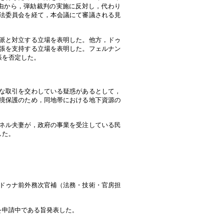
由から，弾劾裁判の実施に反対し，代わり
法委員会を経て，本会議にて審議される見
派と対立する立場を表明した。他方，ドゥ
張を支持する立場を表明した。フェルナン
張を否定した。
な取引を交わしている疑惑があるとして，
境保護のため，同地帯における地下資源の
ネル夫妻が，政府の事業を受注している民
した。
ドゥナ前外務次官補（法務・技術・官房担
を申請中である旨発表した。