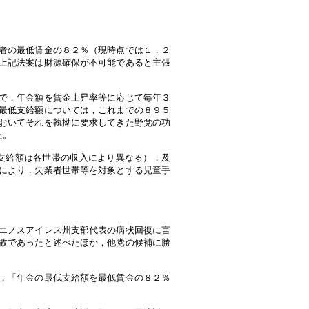
。
者の最低賃金の８２％（現時点では１，２
上記法案は財源確保が不可能であると主張
で，年金額を賃金上昇率等に応じて毎年３
最低支給額については，これまでの８９５
おいてそれを執拗に要求してきた野党の功
た。
支給額は各世帯の収入により異なる），及
により，失業者世帯等を対象とする児童手
エノスアイレス州支部代表の病状回復に言
敗であったと述べたほか，他党の候補に勝
，「年金の最低支給額を最低賃金の８２％