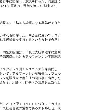
る行事に出席し，演説を行った。同演説に
ている」等述べ，野党を激しく批判した。
議長は，「私は大統領になる準備ができた
いずれも出席した。同会合において，コボ
れる候補者を支持するという方針で合意し
，同副大統領は，「私は大統領選挙に立候
予備選挙におけるアルフォンシン下院副議
ノスアイレス州チャスコムス市を訪問し，
おいて，アルフォンシン副議長は，フェル
シン副議長が政府主催の同行事に出席した
だろう」と述べ，行事への出席を正当化し
たこと（上記７（４））につき，「カリオ
市民社会合意の盟友であるストルビセル代