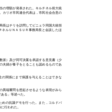
当の増額が発表された。キルチネル前大統
。カリオ市民連合代表は，市民社会合意の
局長はチリを訪問してピニェラ同国大統領
チネルＵＮＡＳＵＲ事務局長と会談したほ
数派）及び同可決案を承認する意見書（少
の夫婦が養子をとることも認めるものであ
士の関係にまで保護を与えることはできな
の異端審問を想起させるような表現がみら
である」等述べた。
ための抗議デモを行った。また，コルドバ
時に行われた。