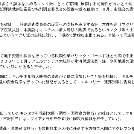
は多くの議席を占めるマクリ派にとって有利に展開する可能性が高いとの理
上記弾劾裁判法案及び特別調査委員会の設置を巡る裁定は，８月，市議会の憲
決を称賛し，特別調査委員会の設置への支持を表明する等，本件を巡りマクリ
ラ下院議員は，本訴訟はキルチネル前大統領の陰謀であるというマクリ派の主
るというマクリ派の主張に対し，「極めて滑稽な主張である」と述べて同主
にて地下資源の採掘を行っている民間企業バリック・ゴールド社との間で不正
２００８年１１月，フェルナンデス大統領が氷河保護法案（注：氷河地帯の環
ていた疑いがあると主張した。
の間に，キルチネル前大統領の資産が７倍に増加したこと等を指摘し，キルチ
益の資金洗浄を行っていた疑惑があるとして，エルコリーニ連邦判事に告発
提出していたキンタナ外務副大臣（調整・国際協力担当）の後任として，オル
・官房担当）は，タイアナ外相辞任直後に同次官補職を辞任していた。
通商・国際経済担当）を次期駐米亜大使に任命する方向で米国にアグレマン