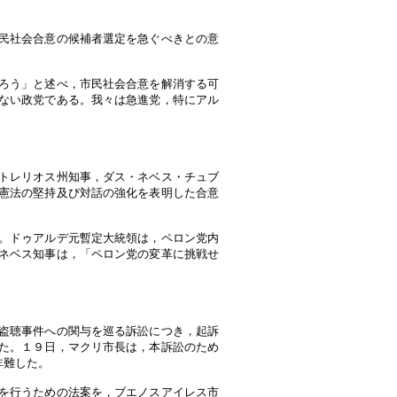
民社会合意の候補者選定を急ぐべきとの意
ろう」と述べ，市民社会合意を解消する可
ない政党である。我々は急進党，特にアル
トレリオス州知事，ダス・ネベス・チュブ
憲法の堅持及び対話の強化を表明した合意
。ドゥアルデ元暫定大統領は，ペロン党内
ネベス知事は，「ペロン党の変革に挑戦せ
盗聴事件への関与を巡る訴訟につき，起訴
た。１９日，マクリ市長は，本訴訟のため
非難した。
を行うための法案を，ブエノスアイレス市