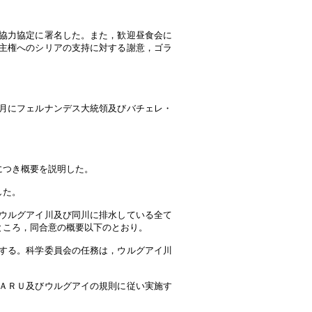
協力協定に署名した。また，歓迎昼食会に
主権へのシリアの支持に対する謝意，ゴラ
月にフェルナンデス大統領及びバチェレ・
につき概要を説明した。
した。
ウルグアイ川及び同川に排水している全て
ところ，同合意の概要以下のとおり。
する。科学委員会の任務は，ウルグアイ川
ＡＲＵ及びウルグアイの規則に従い実施す
。