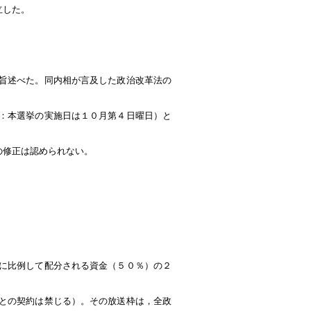
立した。
旨述べた。同内相が言及した政治改革法の
：本選挙の実施日は１０月第４日曜日）と
の修正は認められない。
に比例して配分される資金（５０％）の２
との契約は禁じる）。その放送枠は，全政