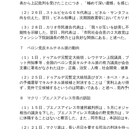
表から上記批判を受けたことにつき，「極めて深い遺憾」を感じ
（２）２６日，ストルビセルＧＥＮ代表は，ビネル・サンタフ
向を伝えた。翌日，ビネル知事は，次期国政選挙においてカリオ
（３）２８日，カリオ市民連合代表は，「我々が互いを妨害し
能性を示唆した。翌日，同代表は，「市民社会合意の２大政党
フォンシン下院副議長の勢力とは良好な関係にある」と述べた。
７ ペロン党反キルチネル派の動向
（１）１日，ドゥアルデ元暫定大統領，レウテマン上院議員，
ット州知事等，全国のペロン党反キルチネル派の有力議員が会
文書に署名がなされたほか，正義，治安，人権，社会開発，健康
（２）２５日，ドゥアルデ元暫定大統領及びダス・ネベス・チ
の予備選挙でキルチネル派候補と対決することは「実利上あり
ず，党外で立候補するというのは間違いである」と述べ，党内予
８ マクリ・ブエノスアイレス市長の訴訟
（１）１５日，ブエノスアイレス市連邦裁判所は，５月にオジ
相当の議決を下した。ブエノスアイレス市議会の野党勢力は，
に休職することはないと断言した。また，同市長は，本訴訟はキ
（２）２１日，マクリ派は，長い月日を要する司法の判決を待