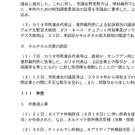
議会に提出した。これに対し，市議会野党勢力は，弾劾裁判で
に，本件のための特別調査委員会の設置を市議会に要求した。
込み。
（３）カリオ市民連合代表は，連邦裁判所による起訴相当の議
アルデ元暫定大統領，ダス・ネベス・チュブット州知事及びソ
デス大統領は，２１日，本訴訟がキルチネル前大統領の陰謀であ
９ キルチネル夫妻の訴訟
（１）７日，カリオ市民連合代表等は，政府が，サンフアン州
連邦裁判所に告発した。カリオ代表は，上記企業との取引が，
採掘等を禁じたもの）に対し拒否権を発動したことの一因となっ
（２）１２日，市民連合の議員等は，２００４年から現在まで
間企業との間に不正な取引を交わし，また，同取引から生じた利
ＩＩＩ 外交
１ 外務省人事
（１）２１日，タイアナ外相辞任（６月１８日）に伴い辞表を
当）が任命された。なお，オルドゥナ前外務次官補（法務・技術
（２）３０日，ティメルマン外相は，キアラディア外務副大臣（