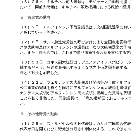
（３）２６日，キルチネル前大統領は，モジャーノ労働総同盟
おいて，同前大統領は，キルチネル派政権期における政治・経済
５ 急進党の動向
（１）２日，アルフォンシン下院副議長は，次期国政選挙にお
と感じている」等述べた。
（２）６日，サンス急進党党首の呼び掛けにより全国急進党執
ス副大統領及びアルフォンシン副議長は，次期大統領選挙の予
た。また，同会合では，これまで通り市民社会合意を重視する方
（３）１３日，コボス副大統領は，ブエノスアイレス州ピラー
補するだろう。急進党を強化するような党内予備選挙を欲する
長との対決を示唆した。
（４）２２日，フェルナンデス大統領及び閣僚等が，故アルフ
公共事業の完遂を祝うと同時にアルフォンシン元大統領を追悼
ナンデス大統領がアルフォンシン元大統領に授与した賞牌を代
ことを強く非難した。同副議長は，「私の選挙区であるチャス
た。
６ その他野党の動向
（１）２５日，ストルビセルＧＥＮ代表は，カリオ市民連合代
代表が口を開くたびに野党は分断され弱体化する。これではキ