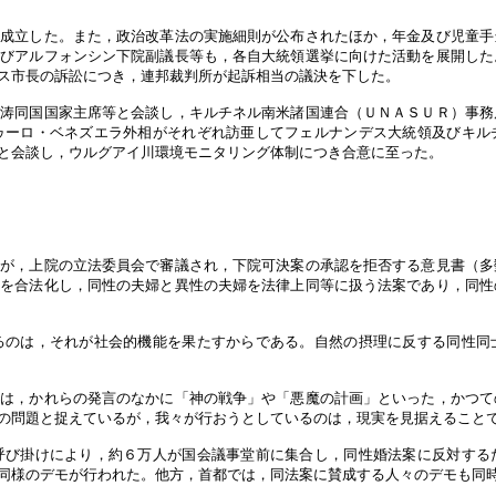
，成立した。また，政治改革法の実施細則が公布されたほか，年金及び児童手
及びアルフォンシン下院副議長等も，各自大統領選挙に向けた活動を展開した
ス市長の訴訟につき，連邦裁判所が起訴相当の議決を下した。
錦涛同国国家主席等と会談し，キルチネル南米諸国連合（ＵＮＡＳＵＲ）事務
ゥーロ・ベネズエラ外相がそれぞれ訪亜してフェルナンデス大統領及びキル
と会談し，ウルグアイ川環境モニタリング体制につき合意に至った。
案が，上院の立法委員会で審議され，下院可決案の承認を拒否する意見書（多
婚を合法化し，同性の夫婦と異性の夫婦を法律上同等に扱う法案であり，同性
るのは，それが社会的機能を果たすからである。自然の摂理に反する同性同
私は，かれらの発言のなかに「神の戦争」や「悪魔の計画」といった，かつて
の問題と捉えているが，我々が行おうとしているのは，現実を見据えること
呼び掛けにより，約６万人が国会議事堂前に集合し，同性婚法案に反対する
同様のデモが行われた。他方，首都では，同法案に賛成する人々のデモも同