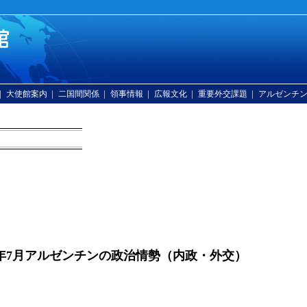
|
|
|
|
|
|
大使館案内
二国間関係
領事情報
広報文化
重要外交課題
アルゼンチ
10年7月アルゼンチンの政治情勢（内政・外交）