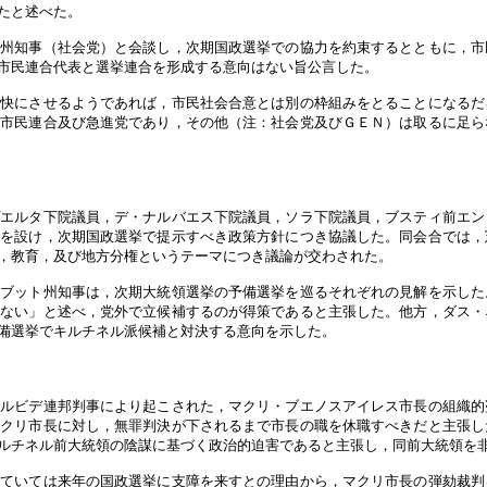
たと述べた。
ェ州知事（社会党）と会談し，次期国政選挙での協力を約束するとともに，市
市民連合代表と選挙連合を形成する意向はない旨公言した。
不快にさせるようであれば，市民社会合意とは別の枠組みをとることになるだ
は市民連合及び急進党であり，その他（注：社会党及びＧＥＮ）は取るに足ら
プエルタ下院議員，デ・ナルバエス下院議員，ソラ下院議員，ブスティ前エン
合を設け，次期国政選挙で提示すべき政策方針につき協議した。同会合では，
，教育，及び地方分権というテーマにつき議論が交わされた。
ュブット州知事は，次期大統領選挙の予備選挙を巡るそれぞれの見解を示した
得ない」と述べ，党外で立候補するのが得策であると主張した。他方，ダス・
備選挙でキルチネル派候補と対決する意向を示した。
ャルビデ連邦判事により起こされた，マクリ・ブエノスアイレス市長の組織的
マクリ市長に対し，無罪判決が下されるまで市長の職を休職すべきだと主張し
ルチネル前大統領の陰謀に基づく政治的迫害であると主張し，同前大統領を
っていては来年の国政選挙に支障を来すとの理由から，マクリ市長の弾劾裁判