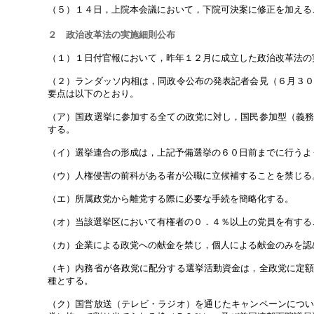
（５）１４日，上院本会議において，下院可決案に修正を加える
２ 政治改革法の実施細則公布
（１）１日付官報において，昨年１２月に成立した政治改革法の
（２）ランダッソ内相は，同政令公布の発表記者会見（６月３
要点は以下のとおり。
（ア）国政選挙に参加する全ての政党に対し，国民参加型（義
する。
（イ）選挙連合の形成は，上記予備選挙の６０日前までに行うよ
（ウ）人権侵害の前科がある者が公職に立候補することを禁じる
（エ）所属政党から離党する際に必要な手続を簡略化する。
（オ）当該選挙区において有権者の０．４％以上の党員を有する
（カ）企業による政党への献金を禁じ，個人による献金のみを認
（キ）内務省が各政党に配分する選挙活動資金は，全政党に定
種とする。
（ク）国営放送（テレビ・ラジオ）を通じたキャンペーンにつ