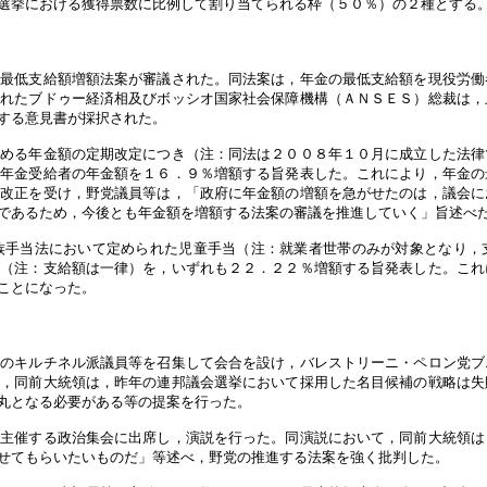
選挙における獲得票数に比例して割り当てられる枠（５０％）の２種とする
金最低支給額増額法案が審議された。同法案は，年金の最低支給額を現役労働
されたブドゥー経済相及びボッシオ国家社会保障機構（ＡＮＳＥＳ）総裁は，
する意見書が採択された。
定める年金額の定期改定につき（注：同法は２００８年１０月に成立した法律
の年金受給者の年金額を１６．９％増額する旨発表した。これにより，年金の
同改正を受け，野党議員等は，「政府に年金額の増額を急がせたのは，議会に
であるため，今後とも年金額を増額する法案の審議を推進していく」旨述べ
族手当法において定められた児童手当（注：就業者世帯のみが対象となり，
当（注：支給額は一律）を，いずれも２２．２２％増額する旨発表した。これ
ことになった。
会のキルチネル派議員等を召集して会合を設け，バレストリーニ・ペロン党ブ
た，同前大統領は，昨年の連邦議会選挙において採用した名目候補の戦略は失
丸となる必要がある等の提案を行った。
の主催する政治集会に出席し，演説を行った。同演説において，同前大統領は
せてもらいたいものだ」等述べ，野党の推進する法案を強く批判した。