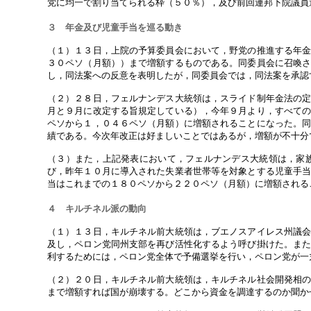
党に均一で割り当てられる枠（５０％），及び前回連邦下院議員
３ 年金及び児童手当を巡る動き
（１）１３日，上院の予算委員会において，野党の推進する年
３０ペソ（月額））まで増額するものである。同委員会に召喚
し，同法案への反意を表明したが，同委員会では，同法案を承認
（２）２８日，フェルナンデス大統領は，スライド制年金法の
月と９月に改定する旨規定している），今年９月より，すべて
ペソから１，０４６ペソ（月額）に増額されることになった。
績である。今次年改正は好ましいことではあるが，増額が不十分
（３）また，上記発表において，フェルナンデス大統領は，家
び，昨年１０月に導入された失業者世帯等を対象とする児童手
当はこれまでの１８０ペソから２２０ペソ（月額）に増額される
４ キルチネル派の動向
（１）１３日，キルチネル前大統領は，ブエノスアイレス州議
及し，ペロン党同州支部を再び活性化するよう呼び掛けた。ま
利するためには，ペロン党全体で予備選挙を行い，ペロン党が一
（２）２０日，キルチネル前大統領は，キルチネル社会開発相
まで増額すれば国が崩壊する。どこから資金を調達するのか聞か