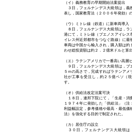
（イ）義務教育の早期開始法案提出
３日，フェルナンデス大統領は，義務
表し，国家教育法（２００６年発効）
（ウ）ミトレ線（鉄道）に新車両導入
８日，フェルナンデス大統領は，ラン
港にて，ミトレ線（ブエノスアイレス
イレス州近郊都市をつなぐ路線）に最
車両は中国から輸入され，購入額は約
わせ総投資額は約２．２億米ドルと算
（エ）ラテンアメリカで一番高い高層
９日，フェルナンデス大統領は，ブエ
５ｍの高さで，完成すればラテンアメ
社が工事を受注し，約２５億ペソ（現
す。
（オ）供給法改定法案可決
１８日，連邦下院にて，「生産・消費
１９７４年に発効した「供給法」（注
利益幅設定，参考価格や最高・最低価
法）を強化する目的で制定された。
（カ）居住庁の設立
３０日，フェルナンデス大統領は，内閣府の下