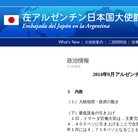
What's New
|
|
|
大使館案内
二国間関係
領
政治情報
月1回更新
2014年
9月アルゼン
１ 内政
（１）大統領府・政府の動き
（ア）最低賃金の引き上げ
１日，トマーダ労働大臣は，主要労
４，４００ペソに引き上げることで合
年１月には４，７１６ペソとなること