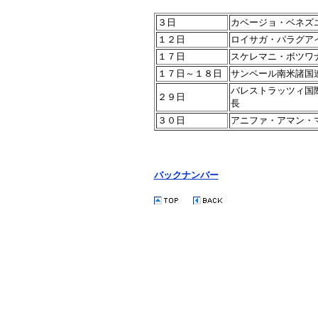
３日
カベージョ・ベネズ
１２日
ロイサガ・パラグア
１７日
スケレマニ・ボツワ
１７日～１８日
サンペール南米諸国
バレストラッツィ国
２９日
長
３０日
アニファ・アマン・
バックナンバー