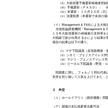
（ii）大統領選予備選挙候補者登録
（iii）予備選挙（ＰＡＳＯ）： 
（iv）本選挙： １０月２５日（日
（v）決選投票（本選挙で未決の場合
（イ）Management & Fit社による
当地世論調査機関「Management 
１５年大統領選挙の候補者の支持率を
大戦線で誰が出馬するかにより結果が
場合の結果は以下の通り。
（i）マサ下院議員（反現政権派・刷
（ii）シオリ・ブエノスアイレス州
（iii）マクリ・ブエノスアイレス
（iv）ビーネル下院議員（野党・Ｕ
同調査に関し，フォルノリ同社代表は
支持を切り崩して人気を上げてきた，
２ 外交
（１）ホールドアウト（残存債務）問
（ア）国債の支払地変更法案可決