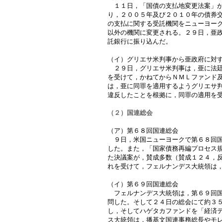
１１日，「国債の支払地変更法案」が
り，２００５年及び２０１０年の債券
の支払に関する受託機関をニューヨー
以外の機関に変更される。２９日，亜
託銀行に振り込んだ。
（イ）グリエサ米判事から亜政府に対
２９日，グリエサ米判事は，亜に法廷
を受けて，かねてからＮＭＬファンド
は，亜に同罪を適用するようグリエサ
違反したことを根拠に，同罪の適用を
（２）国連総会
（ア）第６８回国連総会
９日，米国ニューヨークで第６８回国
した。また，「国家債務再編プロセス
た決議案が，賛成多数（賛成１２４，
れを受けて，フェルナンデス大統領は
（イ）第６９回国連総会
フェルナンデス大統領は，第６９回国
問した。そして２４日の総会にて約３
し，そしてハゲタカファンドを「経済
ス大統領は，播基文国連事務総長やモ