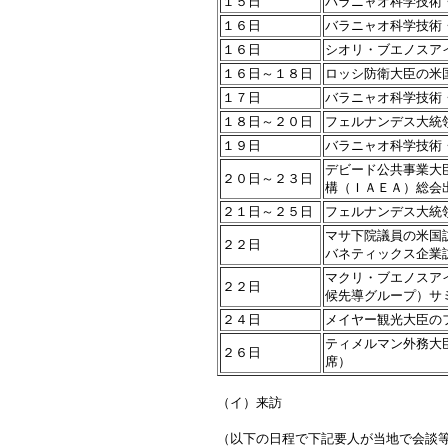
１５日
バラニャオ科学技術
１６日
バラニャオ科学技術
１６日
シオリ・ブエノスア
１６日～１８日
ロッシ防衛大臣の米
１７日
バラニャオ科学技術
１８日～２０日
フェルナンデス大統
１９日
バラニャオ科学技術
デビード公共事業大
２０日～２３日
構（ＩＡＥＡ）総会
２１日～２５日
フェルナンデス大統
マサ下院議員の米国
２２日
バネティックス企業
マクリ・ブエノスア
２２日
候先導グループ）サ
２４日
メイヤー観光大臣の
ティメルマン外務大
２６日
席）
（イ）来訪
（以下の日程で下記要人が当地で会談