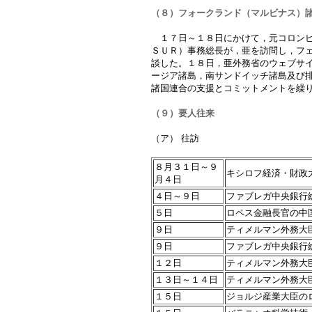
（８）フォークランド（マルビナス）
１７日～１８日にかけて，元コロンビ
ＳＵＲ）事務総長が，亜を訪問し，フ
談した。１８日，亜外務省のウェブサ
ージア諸島，南サンドイッチ諸島及び
諸国連合の支援とコミットメントを繰
（９）要人往来
（ア） 往訪
８月３１日～
９
キシロフ経済・財政
月４日
４日～９日
ファブレガ中央銀行
５日
ロペス金融長官の中
９日
ティメルマン外務大
９日
ファブレガ中央銀行
１２日
ティメルマン外務大
１３日～１４日
ティメルマン外務大
１５日
ジョルジ産業大臣の