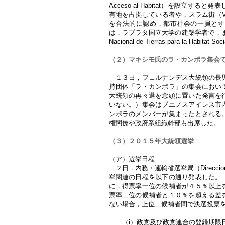
Acceso al Habitat）を設立
有地を占拠している者や，スラム街（V
を合法的に認め，都市社会の一員とす
は，ラプラタ国立大学の建築学者で，また
Nacional de Tierras para la 
（２）マキシモ氏のラ・カンポラ集会
１３日，フェルナンデス大統領の長男
持団体「ラ・カンポラ」の集会におい
大統領の再々選を念頭に置いた発言を
いない。）集会はブエノスアイレス市
ンポラのメンバーが集まったとされる
権閣僚や政府系組織幹部も出席した。
（３）２０１５年大統領選挙
（ア）選挙日程
２日，内務・運輸省選挙局（Direccion N
挙関連の日程を以下の通り発表した。
に，得票率一位の候補者が４５％以上
票率二位の候補者と１０％を超える差
ない場合，上位二候補者間で決選投票
（i）政党及び政党連合の登録期限