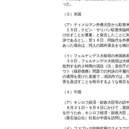
った。
（３）米国
（ア）ティメルマン外務大臣から駐亜
１５日，ケビン・サリバン駐亜米臨時
け出すことが重要」と発言したことに
渉であるとし，翌１６日，同臨代を外
あった場合は，同人の国外退去をも検
（イ）フェルナンデス大統領の米国政
３０日，フェルナンデス大統領は大統
批判する約２時間の演説（注：居住庁
ウト（残存債務）問題での判決の不履
の適用を受けた直後で，演説内では，
害を及ぼすことを暗示するような発言
（４）中国
（ア）キシロフ経済・財政大臣等の訪
８月３１日～９月４日にかけて，亜国
を行うため，キシロフ経済・財政大臣
（亜石油公社）社長が中国を訪問した
（イ）ファブレガ中銀総裁のスイスで