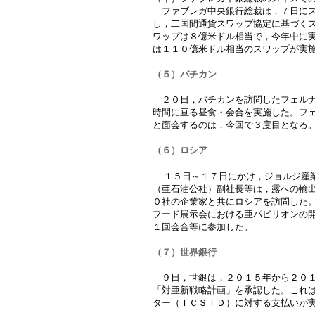
ファブレガ中央銀行総裁は，７日にス
し，二国間通貨スワップ協定に基づく
ワップは８億米ドル相当で，今年中に
は１１０億米ドル相当のスワップが実
（５）バチカン
２０日，バチカンを訪問したフェルナ
時間に亘る昼食・会合を実施した。フ
と面会するのは，今回で３度目となる
（６）ロシア
１５日～１７日にかけ，ジョルジ産
（亜石油公社）副社長等は，露への輸
０社の企業家と共にロシアを訪問した
フード展示会における亜パビリオンの
１回会合等に参加した。
（７）世界銀行
９日，世銀は，２０１５年から２０１
「対亜新戦略計画」を承認した。これ
ター（ＩＣＳＩＤ）に対する支払いが