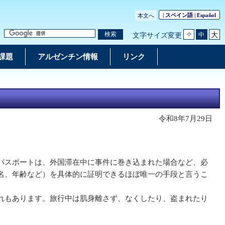
| スペイン語 |
Español
本文へ
大
検索
中
文字サイズ変更
小
課題
アルゼンチン情報
リンク
令和8年7月29日
パスポートは、外国滞在中に事件に巻き込まれた場合など、必
名、年齢など）を具体的に証明できるほぼ唯一の手段と言うこ
れもあります。旅行中は肌身離さず、なくしたり、盗まれたり