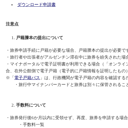
ダウンロード申請書
注意点
戸籍謄本の提出について
・旅券申請手続に戸籍が必要な場合、戸籍謄本の提出が必要で
・旅行者や出張者がアルゼンチン滞在中に旅券を紛失された場
・マイナポータルで電子証明書が利用できる場合（「オンライ
合、在外公館側で電子戸籍（電子的に戸籍情報を証明したもの
※「
電子戸籍パス
」は、行政機関が電子戸籍の内容を確認する
・旅行中マイナンバーカードと旅券は別々に保管されること
手数料について
・旅券発行後6か月以内に受領せず、再度、旅券を申請する場
・手数料一覧