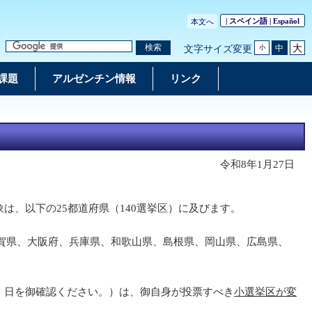
| スペイン語 |
Español
本文へ
大
検索
中
文字サイズ変更
小
課題
アルゼンチン情報
リンク
令和8年1月27日
は、以下の25都道府県（140選挙区）に及びます。
賀県、大阪府、兵庫県、和歌山県、島根県、岡山県、広島県、
」日を御確認ください。）は、御自身が投票すべき
小選挙区が変