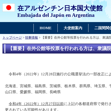
在アルゼンチン日本国大使館
Embajada del Japón en Argentina
HOME
大使館案内
二国間関
トップページ
>
領事情報
> 【重要】在外公館等投票を行われる方は、衆議
【重要】在外公館等投票を行われる方は、衆議
令和4年（2022年）12月28日施行の公職選挙法の一部改正
北海道、宮城県、福島県、茨城県、栃木県、群馬県、埼玉県、
山口県、愛媛県、福岡県、長崎県
令和4年（2022年）12月27日以前
に上記の各都道府県で発行
更されている可能性
があります。