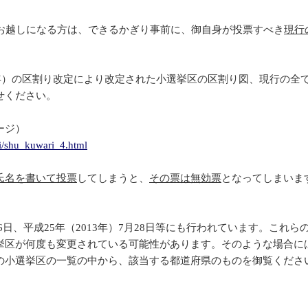
お越しになる方は、できるかぎり事前に、御自身が投票すべき
現行
2年）の区割り改定により改定された小選挙区の区割り図、現行の全
せください。
ージ）
i/shu_kuwari_4.html
氏名を書いて投票
してしまうと、
その票は無効票
となってしまいま
16日、平成25年（2013年）7月28日等にも行われています。こ
挙区が何度も変更されている可能性があります。そのような場合に
の小選挙区の一覧の中から、該当する都道府県のものを御覧くださ