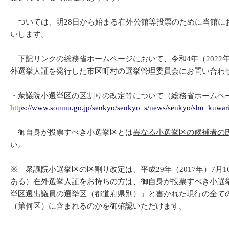
ついては、明28日から始まる在外公館等投票のために当館に
いします。
下記リンクの総務省ホームページにおいて、令和4年（202
外選挙人証を発行した市区町村の選挙管理委員会にお問い合わ
・衆議院小選挙区の区割りの改定等について（総務省ホームペ
https://www.soumu.go.jp/senkyo/senkyo_s/news/senkyo/shu_kuwar
御自身が投票すべき小選挙区とは
異なる小選挙区の候補者の
い。
※ 衆議院小選挙区の区割り改定は、平成29年（2017年）7月
ある）在外選挙人証をお持ちの方は、御自身が投票すべき小選
挙区選出議員の選挙区（都道府県別）」と書かれた現行の全て
（第何区）に含まれるのかを御確認いただけます。