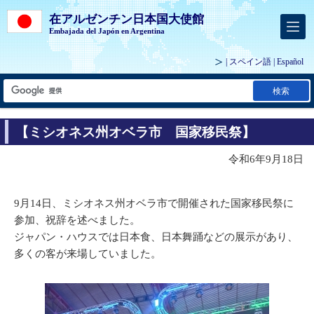
在アルゼンチン日本国大使館
Embajada del Japón en Argentina
| スペイン語 |
Español
検索
【ミシオネス州オベラ市 国家移民祭】
令和6年9月18日
9月14日、ミシオネス州オベラ市で開催された国家移民祭に
参加、祝辞を述べました。
ジャパン・ハウスでは日本食、日本舞踊などの展示があり、
多くの客が来場していました。