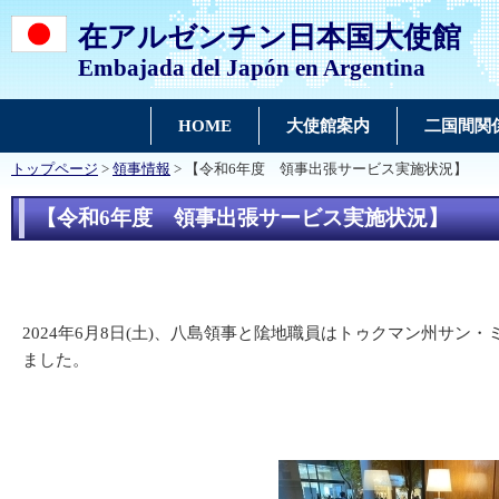
在アルゼンチン日本国大使館
Embajada del Japón en Argentina
HOME
大使館案内
二国間関
トップページ
>
領事情報
> 【令和6年度 領事出張サービス実施状況】
【令和6年度 領事出張サービス実施状況】
2024年6月8日(土)、八島領事と隂地職員はトゥクマン州
サン・
ました。