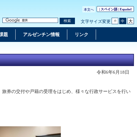
| スペイン語 |
Español
本文へ
大
検索
中
文字サイズ変更
小
課題
アルゼンチン情報
リンク
令和6年6月18日
、旅券の交付や戸籍の受理をはじめ、様々な行政サービスを行い