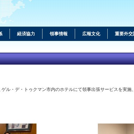
係
経済協力
領事情報
広報文化
重要外交
ミゲル・デ・トゥクマン市
内のホテルにて領事出張サービスを実施