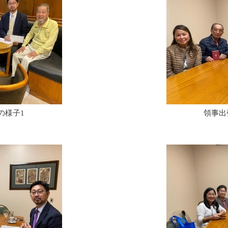
の様子1
領事出