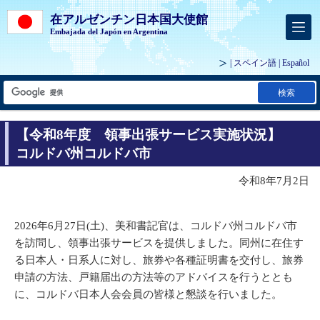
在アルゼンチン日本国大使館
Embajada del Japón en Argentina
| スペイン語 |
Español
検索
【令和8年度 領事出張サービス実施状況】
コルドバ州コルドバ市
令和8年7月2日
2026年6月27日(土)、美和書記官は、コルドバ州コルドバ市
を訪問し、領事出張サービスを提供しました。同州に在住す
る日本人・日系人に対し、旅券や各種証明書を交付し、旅券
申請の方法、戸籍届出の方法等のアドバイスを行うととも
に、コルドバ日本人会会員の皆様と懇談を行いました。