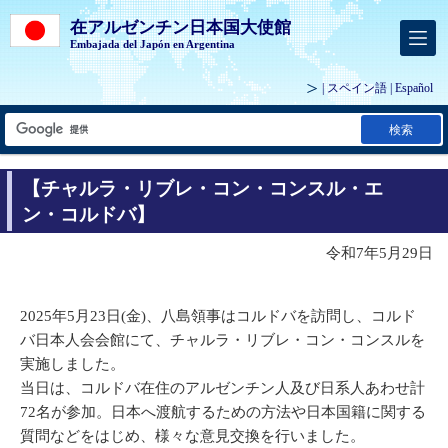
在アルゼンチン日本国大使館
Embajada del Japón en Argentina
| スペイン語 |
Español
検索
【チャルラ・リブレ・コン・コンスル・エ
ン・コルドバ】
令和7年5月29日
2025年5月23日(金)、
八島領事は
コルドバを訪問し、コルド
バ日本人会会館にて、チャルラ・リブレ・コン・コンスルを
実施しました。
当日は、コルドバ在住のアルゼンチン人及び日系人あわせ計
72名が参加。日本へ渡航するための方法や日本国籍に関する
質問などをはじめ、様々な意見交換を行いました。