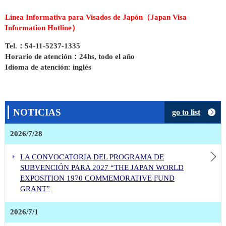
FIRMA DE CONTRATO DE DONACIÓN DE UNA UNIDAD DE AUTOBOMBA A LOS BOMBEROS VOLUNTARIOS DE SAN JOSÉ DE JÁCHAL, PROVINCIA DE SAN JUAN
Línea Informativa para Visados de Japón
（Japan Visa
ENTREGA DE EQUIPAMIENTOS ODONTOLÓGICOS AL CIC 17 DE OCTUBRE, SERVICIO DEPENDIENTE DEL HOSPITAL PROVINCIAL CALETA OLIVIA, PROVINCIA DE SANTA CRUZ
Information Hotline）
ENTREGA DE CAMAS ORTÓPEDICAS AL HOSPITAL REGIONAL “ENFERMEROS ARGENTINOS” DE GENERAL ALVERAR, DE LA PROVINCIA DE MENDOZA
Tel.
：54-11-5237-1335
Participación del Embajador HOSHINO en el evento de lanzamiento del proyecto titulado “Fortalecimiento de la seguridad marítima región de América del Sur”(14 de mayo)
Horario de atención
：24hs, todo el año
Convocatoria del 20º Premio Internacional Manga de Japón (hasta el 30/06/2026)
Idioma de atención: inglés
¡Cinco nuevas películas disponibles en el JFF Theater!
Logo conmemorativo del 140º aniversario de la inmigración japonesa a la República Argentina
FIRMA DE CONTRATO DE DONACIÓN DE EQUIPAMIENTOS ODONTOLÓGICOS DESTINADOS AL CIC 17 DE OCTUBRE DEPENDIENTE DEL HOSPITAL DE CALETA OLIVIA, PROVINCIA DE SANTA CRUZ
NOTICIAS
go to list
ENTREGA FORMAL DE DONACIÓN DE UNA UNIDAD DE AUTOBOMBA A LA SOCIEDAD DE BOMBEROS VOLUNTARIOS DE BERAZATEGUI, PROVINCIA DE BUENOS AIRES
ENTREGA FORMAL DE DONACIÓN DE UN AUTOBOMBA AL CUERPO DE BOMBEROS VOLUNTARIOS DE LA CIUDAD DE LORETO, EN LA PROVINCIA DE SANTIAGO DE ESTERO
2026/7/28
Eventos finalizados
LA CONVOCATORIA DEL PROGRAMA DE
FIRMA DE CONTRATO DE DONACIÓN DE CAMAS ORTOPÉDICAS AL HOSPITAL REGIONAL “ENFERMEROS ARGENTINOS” DE GENERAL ALVEAR, PROVINCIA DE MENDOZA
SUBVENCIÓN PARA 2027 “THE JAPAN WORLD
FIRMA DE CONTRATO DE DONACIÓN DE UNA UNIDAD DE AUTOBOMBA A LOS BOMBEROS VOLUNTARIOS DE SAN JOSÉ DE JÁCHAL, PROVINCIA DE SAN JUAN
EXPOSITION 1970 COMMEMORATIVE FUND
ENTREGA DE EQUIPAMIENTOS ODONTOLÓGICOS AL CIC 17 DE OCTUBRE, SERVICIO DEPENDIENTE DEL HOSPITAL PROVINCIAL CALETA OLIVIA, PROVINCIA DE SANTA CRUZ
GRANT”
ENTREGA DE CAMAS ORTÓPEDICAS AL HOSPITAL REGIONAL “ENFERMEROS ARGENTINOS” DE GENERAL ALVERAR, DE LA PROVINCIA DE MENDOZA
2026/7/1