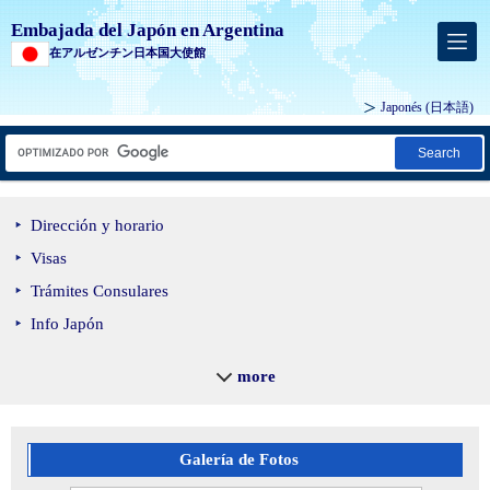
Embajada del Japón en Argentina
在アルゼンチン日本国大使館
Japonés
(日本語)
Search
Dirección y horario
Visas
Trámites Consulares
Info Japón
Becas de estudio en Japón
more
Agenda Cultural
Introducción de productos
cárnicos, frutas y verduras
Galería de Fotos