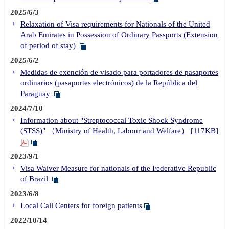
2025/6/3
Relaxation of Visa requirements for Nationals of the United
Arab Emirates in Possession of Ordinary Passports (Extension
of period of stay)
2025/6/2
Medidas de exención de visado para portadores de pasaportes
ordinarios (pasaportes electrónicos) de la República del
Paraguay
2024/7/10
Information about "Streptococcal Toxic Shock Syndrome
(STSS)" （Ministry of Health, Labour and Welfare） [117KB]
2023/9/1
Visa Waiver Measure for nationals of the Federative Republic
of Brazil
2023/6/8
Local Call Centers for foreign patients
2022/10/14